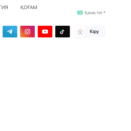
ГИЯ
ҚОҒАМ
Қазақ тілі
Кіру