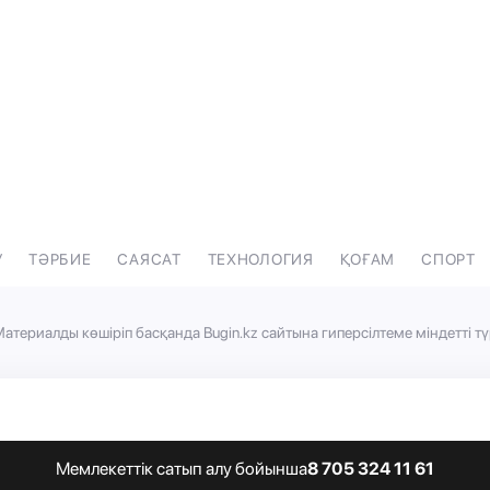
У
ТӘРБИЕ
САЯСАТ
ТЕХНОЛОГИЯ
ҚОҒАМ
СПОРТ
атериалды көшіріп басқанда Bugin.kz сайтына гиперсілтеме міндетті тү
Мемлекеттік сатып алу бойынша
8 705 324 11 61