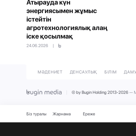
Атырауда күн
энергиясымен жұмыс
істейтін
агротехнологиялық алаң
іске қосылмақ
24.06.2026
|
МӘДЕНИЕТ
ДЕНСАУЛЫҚ
БІЛІМ
ДАМ
|
© by Bugin Holding 2013-2026
— М
Біз туралы
Жарнама
Ереже