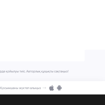
рде қойылуы тиіс. Авторлық құқықты сақтаңыз!
Қосымшаны жүктеп алыңыз