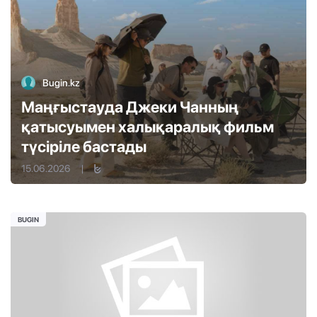
Bugin.kz
Маңғыстауда Джеки Чанның
қатысуымен халықаралық фильм
түсіріле бастады
15.06.2026
|
BUGIN