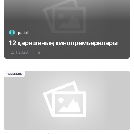
patick
12 қарашаның кинопремьералары
12.11.2020
|
WEEKEND