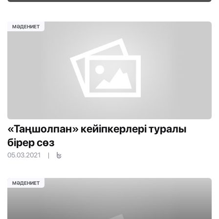
МӘДЕНИЕТ
«Таңшолпан» кейіпкерлері туралы
бірер сөз
05.03.2021
|
МӘДЕНИЕТ