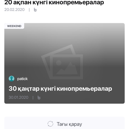
20 ақпан күнгі кинопремьералар
20.02.2020
|
WEEKEND
patick
30 қаңтар күнгі кинопремьералар
30.01.2020
|
Тағы қарау