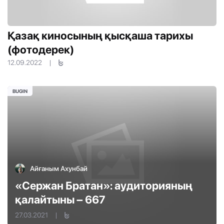
Қазақ киносының қысқаша тарихы
(фотодерек)
12.09.2022
|
BUGIN
Айғаным Ахунбай
«Сержан Братан»: аудиторияның
қалайтыны – 667
27.03.2021
|