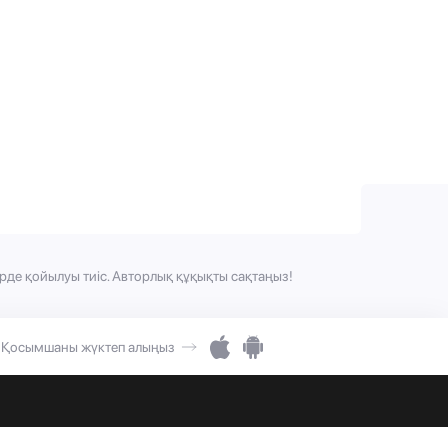
рде қойылуы тиіс. Авторлық құқықты сақтаңыз!
Қосымшаны жүктеп алыңыз