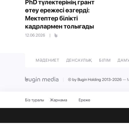
PhD түлектерінің грант
өтеу ережесі өзгерді:
Мектептер білікті
кадрлармен толығады
12.06.2026
|
МӘДЕНИЕТ
ДЕНСАУЛЫҚ
БІЛІМ
ДАМ
|
© by Bugin Holding 2013-2026
— М
Біз туралы
Жарнама
Ереже