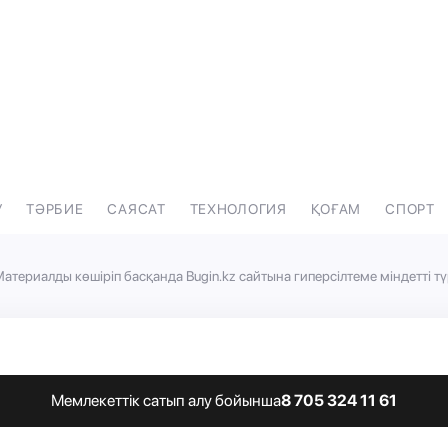
У
ТӘРБИЕ
САЯСАТ
ТЕХНОЛОГИЯ
ҚОҒАМ
СПОРТ
атериалды көшіріп басқанда Bugin.kz сайтына гиперсілтеме міндетті тү
Мемлекеттік сатып алу бойынша
8 705 324 11 61