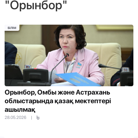
"Орынбор"
БІЛІМ
Орынбор, Омбы және Астрахань
облыстарында қазақ мектептері
ашылмақ
28.05.2026
|