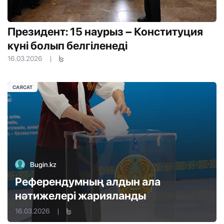
Президент: 15 наурыз – Конституция
күні болып белгіленеді
16.03.2026
|
САЯСАТ
Bugin.kz
Референдумның алдын ала
нәтижелері жарияланды
16.03.2026
|