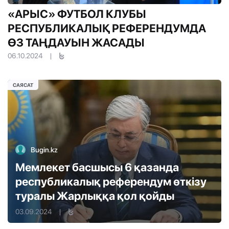
«АРЫС» ФУТБОЛ КЛУБЫ
РЕСПУБЛИКАЛЫҚ РЕФЕРЕНДУМДА
ӨЗ ТАҢДАУЫН ЖАСАДЫ
06.10.2024
|
САЯСАТ
Bugin.kz
Мемлекет басшысы 6 қазанда
республикалық референдум өткiзу
туралы Жарлыққа қол қойды
03.09.2024
|