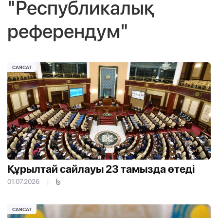
"Республикалық
референдум"
САЯСАТ
Құрылтай сайлауы 23 тамызда өтеді
01.07.2026
|
САЯСАТ