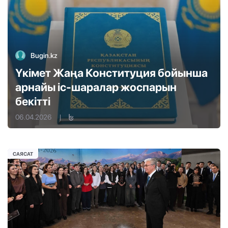
Bugin.kz
Үкімет Жаңа Конституция бойынша
арнайы іс-шаралар жоспарын
бекітті
06.04.2026
|
САЯСАТ