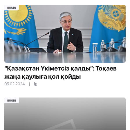
BUGIN
“Қазақстан Үкіметсіз қалды”: Тоқаев
жаңа қаулыға қол қойды
05.02.2024
|
BUGIN