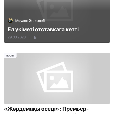
Мәулен Жексенбі
Ел үкіметі отставкаға кетті
29.03.2023
|
BUGIN
«Жәрдемақы өседі» : Премьер-