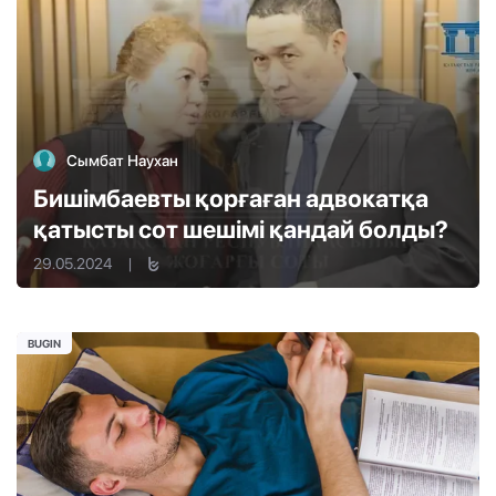
Сымбат Наухан
Бишімбаевты қорғаған адвокатқа
қатысты сот шешімі қандай болды?
29.05.2024
|
BUGIN