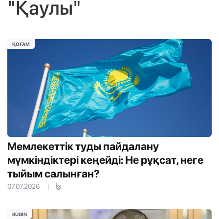
"Қаулы"
ҚОҒАМ
Мемлекеттік туды пайдалану
мүмкіндіктері кеңейді: Не рұқсат, неге
тыйым салынған?
07.07.2026
|
BUGIN