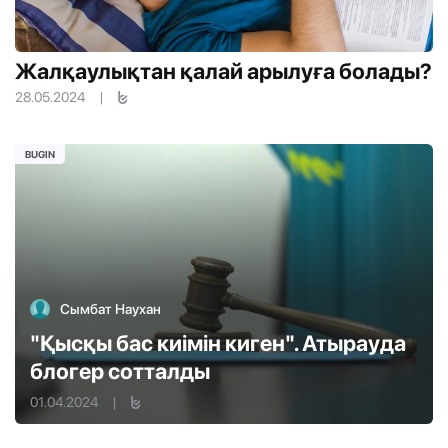
Жалқаулықтан қалай арылуға болады?
28.05.2024
|
BUGIN
Сымбат Наухан
"Қысқы бас киімін киген". Атырауда
блогер сотталды
01.04.2024
|