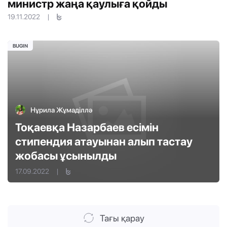
министр жаңа қаулыға қойды
19.11.2022
|
BUGIN
Нұрила Жұмаділлә
Тоқаевқа Назарбаев есімін
стипендия атауынан алып тастау
жобасы ұсынылды
17.09.2022
|
Тағы қарау