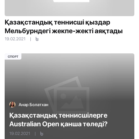
Қазақстандық теннисші қыздар
Мельбурндегі жекпе-жекті аяқтады
19.02.2021
|
СПОРТ
Анар Болатхан
Қазақстандық теннисшілерге
Australian Open қанша төледі?
19.02.2021
|