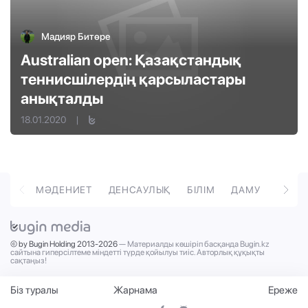
Мадияр Битөре
Australian open: Қазақстандық
теннисшілердің қарсыластары
анықталды
18.01.2020
|
ОРТ
МӘДЕНИЕТ
ДЕНСАУЛЫҚ
БІЛІМ
ДАМУ
ТӘРБ
© by Bugin Holding 2013-2026
— Материалды көшіріп басқанда Bugin.kz
сайтына гиперсілтеме міндетті түрде қойылуы тиіс. Авторлық құқықты
сақтаңыз!
Біз туралы
Жарнама
Ереже