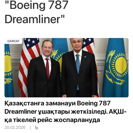
"Boeing 787
Dreamliner"
САЯСАТ
Қазақстанға заманауи Boeing 787
Dreamliner ұшақтары жеткізіледі. АҚШ-
қа тікелей рейс жоспарлануда
20.02.2026
|