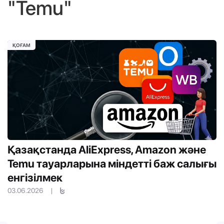
"Temu"
ҚОҒАМ
Қазақстанда AliExpress, Amazon және
Temu тауарларына міндетті баж салығы
енгізілмек
03.06.2026
|