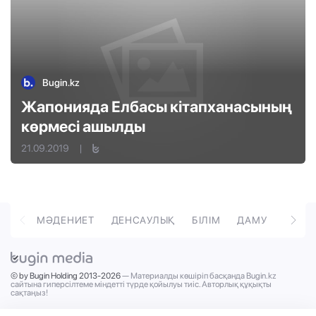
Bugin.kz
Жапонияда Елбасы кітапханасының
көрмесі ашылды
21.09.2019
|
ОРТ
МӘДЕНИЕТ
ДЕНСАУЛЫҚ
БІЛІМ
ДАМУ
ТӘРБ
© by Bugin Holding 2013-2026
— Материалды көшіріп басқанда Bugin.kz
сайтына гиперсілтеме міндетті түрде қойылуы тиіс. Авторлық құқықты
сақтаңыз!