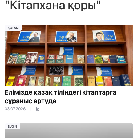
"Кітапхана қоры"
ҚОҒАМ
Елімізде қазақ тіліндегі кітаптарға
сұраныс артуда
03.07.2026
|
BUGIN