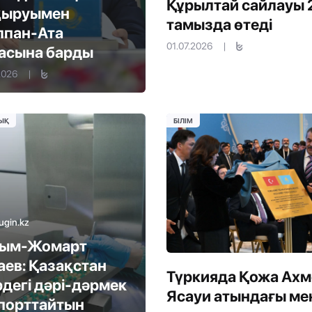
Құрылтай сайлауы 
қыруымен
тамызда өтеді
пан-Ата
01.07.2026
|
асына барды
2026
|
ЫҚ
БІЛІМ
ugin.kz
сым-Жомарт
аев: Қазақстан
Түркияда Қожа Ахм
рдегі дәрі-дәрмек
Ясауи атындағы ме
порттайтын