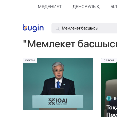
МӘДЕНИЕТ
ДЕНСАУЛЫҚ
БІ
"Мемлекет басшыс
ҚОҒАМ
САЯСАТ
B
Тоқ
Пре