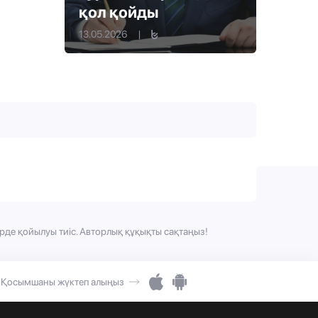
қол қойды
13.05.2026
|
рде қойылуы тиіс. Авторлық құқықты сақтаңыз!
Қосымшаны жүктеп алыңыз