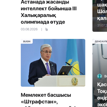
Астанада жасанды
ша
интеллект бойынша III
Шол
Халықаралық
қал
олимпиада өтуде
31.07.
03.08.2026
|
BUGIN
ДЕНСАУЛ
B
Қа
Тоқ
Мемлекет басшысы
өңі
«Штрафстан»,
экс