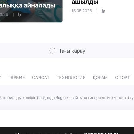
ашылды
алыққа айналады
15.05.2026
|
.2026
|
Тағы қарау
У
ТӘРБИЕ
САЯСАТ
ТЕХНОЛОГИЯ
ҚОҒАМ
СПОРТ
атериалды көшіріп басқанда Bugin.kz сайтына гиперсілтеме міндетті тү