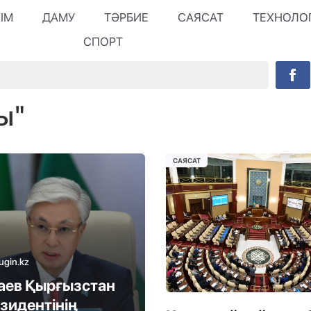
ЛІМ
ДАМУ
ТӘРБИЕ
САЯСАТ
ТЕХНОЛО
СПОРТ
ы"
САЯСАТ
ugin.kz
аев Қырғызстан
зидентінің