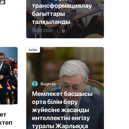
23
трансформациялау
бағыттары
талқыланды
05.06.2026
|
БІЛІМ
Bugin.kz
Мемлекет басшысы
орта білім беру
жүйесіне жасанды
ет
интеллектіні енгізу
ктеп
туралы Жарлыққа