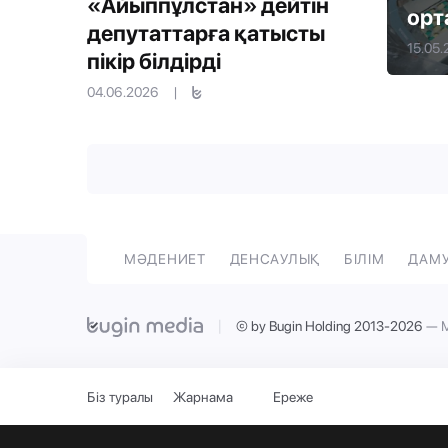
«Айыппұлстан» дейтін
орт
депутаттарға қатысты
15.05
пікір білдірді
04.06.2026
|
МӘДЕНИЕТ
ДЕНСАУЛЫҚ
БІЛІМ
ДАМ
|
© by Bugin Holding 2013-2026
— М
Біз туралы
Жарнама
Ереже