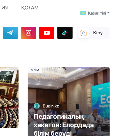
ГИЯ
ҚОҒАМ
Қазақ тілі
Кіру
БІЛІМ
Bugin.kz
Педагогикалық
хакатон: Елордада
білім беруді