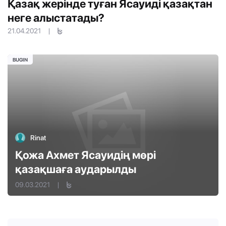
Қазақ жерінде туған Ясауиді қазақтан
неге алыстатады?
21.04.2021
|
BUGIN
Rinat
Қожа Ахмет Ясауидің мөрі
қазақшаға аударылды
09.03.2021
|