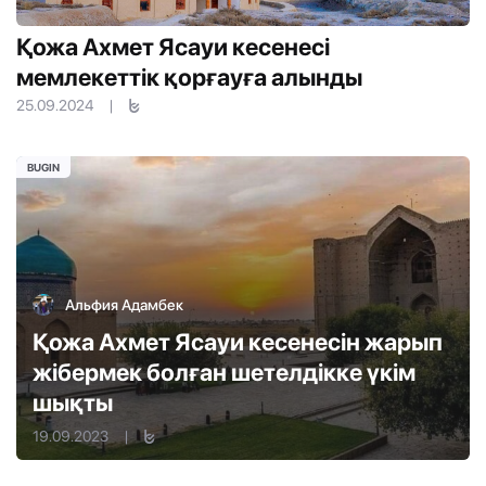
Қожа Ахмет Ясауи кесенесі
мемлекеттік қорғауға алынды
25.09.2024
|
BUGIN
Альфия Адамбек
Қожа Ахмет Ясауи кесенесін жарып
жібермек болған шетелдікке үкім
шықты
19.09.2023
|