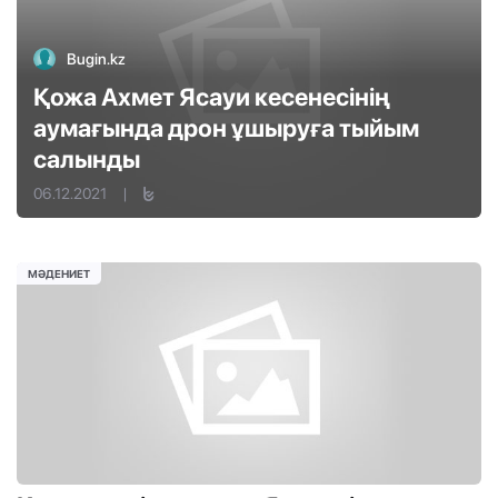
Bugin.kz
Қожа Ахмет Ясауи кесенесінің
аумағында дрон ұшыруға тыйым
салынды
06.12.2021
|
МӘДЕНИЕТ