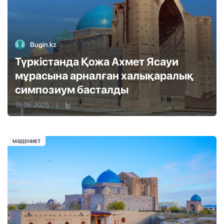
Bugin.kz
Түркістанда Қожа Ахмет Ясауи
мұрасына арналған халықаралық
симпозиум басталды
15.05.2025
|
МӘДЕНИЕТ