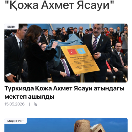
"Қожа Ахмет Ясауи"
БІЛІМ
Түркияда Қожа Ахмет Ясауи атындағы
мектеп ашылды
15.05.2026
|
МӘДЕНИЕТ