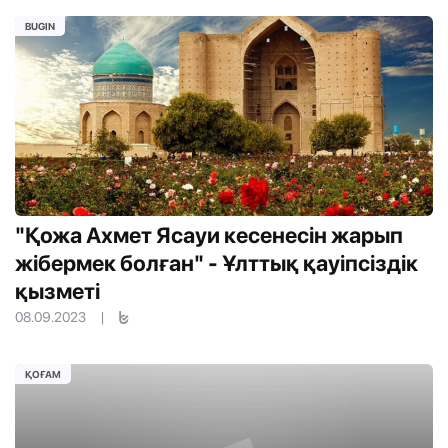
BUGIN
"Қожа Ахмет Ясауи кесенесін жарып
жібермек болған" - Ұлттық қауіпсіздік
қызметі
08.09.2023
|
ҚОҒАМ