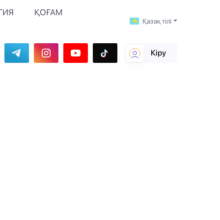
ГИЯ
ҚОҒАМ
Қазақ тілі
Кіру