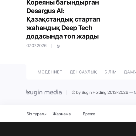
Кореяны бағындырған
Desargus AI:
Қазақстандық стартап
жаһандық Deep Tech
додасында топ жарды
07.07.2026
|
МӘДЕНИЕТ
ДЕНСАУЛЫҚ
БІЛІМ
ДАМ
|
© by Bugin Holding 2013-2026
— М
Біз туралы
Жарнама
Ереже