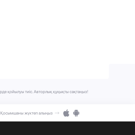
рде қойылуы тиіс. Авторлық құқықты сақтаңыз!
Қосымшаны жүктеп алыңыз