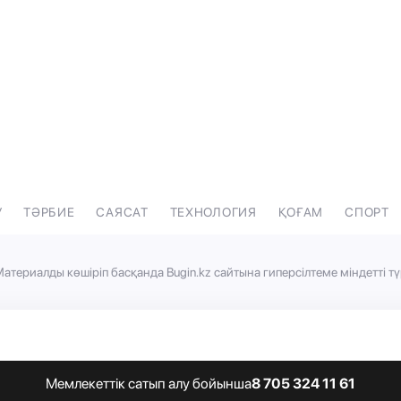
У
ТӘРБИЕ
САЯСАТ
ТЕХНОЛОГИЯ
ҚОҒАМ
СПОРТ
атериалды көшіріп басқанда Bugin.kz сайтына гиперсілтеме міндетті тү
Мемлекеттік сатып алу бойынша
8 705 324 11 61