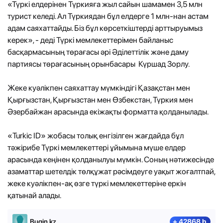
«Түркі елдерінен Түркияға жыл сайын шамамен 3,5 млн
турист келеді. Ал Түркиядан бұл елдерге 1 млн-нан астам
адам саяхаттайды. Біз бұл көрсеткіштерді арттыруымыз
керек», - деді Түркі мемлекеттерімен байланыс
басқармасының төрағасы әрі Әділеттілік және даму
партиясы төрағасының орынбасары Күршад Зорлу.
Жеке куәлікпен саяхаттау мүмкіндігі Қазақстан мен
Қырғызстан, Қырғызстан мен Өзбекстан, Түркия мен
Әзербайжан арасында екіжақты форматта қолданылады.
«Turkic ID» жобасы толық енгізілген жағдайда бұл
тәжірибе Түркі мемлекеттері ұйымына мүше елдер
арасында кеңінен қолданылуы мүмкін. Соның нәтижесінде
азаматтар шетелдік төлқұжат рәсімдеуге уақыт жоғалтпай,
жеке куәлікпен-ақ өзге түркі мемлекеттеріне еркін
қатынай алады.
Bugin.kz
+ 42868 b.