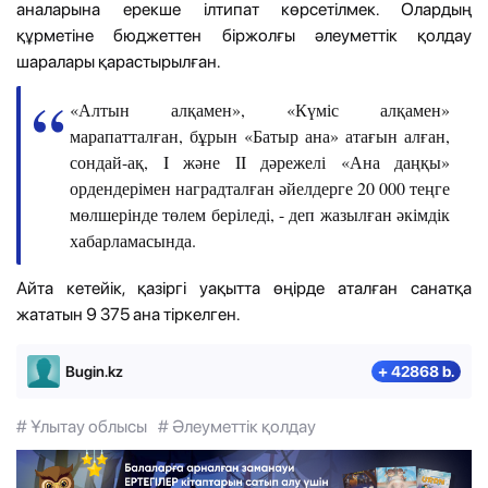
аналарына ерекше ілтипат көрсетілмек. Олардың
құрметіне бюджеттен біржолғы әлеуметтік қолдау
шаралары қарастырылған.
«Алтын алқамен», «Күміс алқамен»
марапатталған, бұрын «Батыр ана» атағын алған,
сондай-ақ, I және II дәрежелі «Ана даңқы»
ордендерімен наградталған әйелдерге 20 000 теңге
мөлшерінде төлем беріледі, - деп жазылған әкімдік
хабарламасында.
Айта кетейік, қазіргі уақытта өңірде аталған санатқа
жататын 9 375 ана тіркелген.
Bugin.kz
+ 42868 b.
# Ұлытау облысы
# Әлеуметтік қолдау