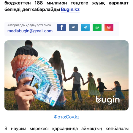
бюджеттен 188 миллион теңгеге жуық қаражат
бөлінді, деп хабарлайды
Bugin.kz
Авторларды қолдау орталығы
mediabugin@gmail.com
Фото:Gov.kz
8 наурыз мерекесі қарсаңында аймақтың көпбалалы