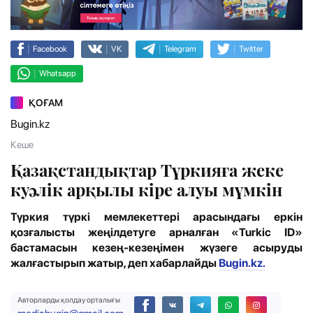
|
|
|
|
Facebook
VK
Telegram
Twitter
|
Whatsapp
ҚОҒАМ
Bugin.kz
Кеше
Қазақстандықтар Түркияға жеке
куәлік арқылы кіре алуы мүмкін
Түркия түркі мемлекеттері арасындағы еркін
қозғалысты жеңілдетуге арналған «Turkic ID»
бастамасын кезең-кезеңімен жүзеге асыруды
жалғастырып жатыр, деп хабарлайды
Bugin.kz.
Авторларды қолдау орталығы