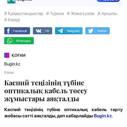
# Қазақстандықтар
# Түркия
# Жеке куәлік
# Арқылы
# Кіреді
|
|
|
|
Facebook
VK
Telegram
Twitter
|
Whatsapp
ҚОҒАМ
Bugin.kz
Кеше
Каспий теңізінің түбіне
оптикалық кабель төсеу
жұмыстары аяқталды
Каспий теңізінің түбіне оптикалық кабель тарту
жобасы сәтті аяқталды, деп хабарлайды
Bugin.kz.