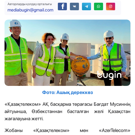
Авторларды қолдау орталығы
mediabugin@gmail.com
Фото: Ашық дереккөз
«Қазақтелеком» АҚ басқарма төрағасы Бағдат Мусиннің
айтуынша, Өзбекстаннан басталған желі Қазақстан
жағалауына жетті.
Жобаны «Қазақтелеком» мен «AzerTelecom»