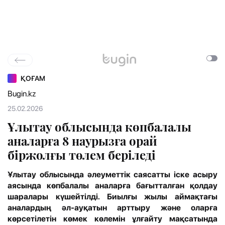
ҚОҒАМ
Bugin.kz
25.02.2026
Ұлытау облысында көпбалалы
аналарға 8 наурызға орай
біржолғы төлем беріледі
Ұлытау облысында әлеуметтік саясатты іске асыру
аясында көпбалалы аналарға бағытталған қолдау
шаралары күшейтілді. Биылғы жылы аймақтағы
аналардың әл-ауқатын арттыру және оларға
көрсетілетін көмек көлемін ұлғайту мақсатында