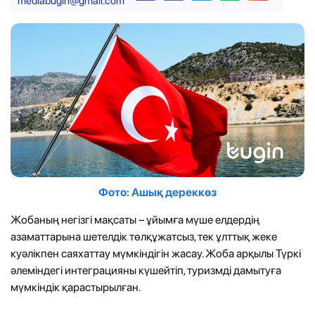
mediabugin@gmail.com
Фото: Ашық дереккөз
Жобаның негізгі мақсаты – ұйымға мүше елдердің
азаматтарына шетелдік төлқұжатсыз, тек ұлттық жеке
куәлікпен саяхаттау мүмкіндігін жасау. Жоба арқылы Түркі
әлеміндегі интеграцияны күшейтіп, туризмді дамытуға
мүмкіндік қарастырылған.