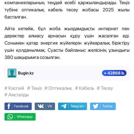
компанияларының теңдей есебі қаржыландырады. Теңіз
түбіне оптикалық кабель төсеу жобасы 2025 жылы
басталған.
Айта кетейік, бұл жоба жылдамдықты интернет пен
деректер алмасу арнасын құру үшін жасалған еді.
Сонымен қатар энергия жүйелерін жүйеаралық біріктіру
үшін қолданылмақ. Суасты байланыс желісінің ұзындығы
380 шақырымға созылған.
Bugin.kz
+ 42868 b.
# Каспий
# Теңіз
# Оптикалық
# Кабель
# Төсеу
# Аяқталды
|
|
|
|
Facebook
VK
Telegram
Twitter
|
Whatsapp