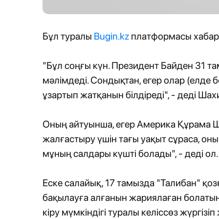
Бұл туралы
Bugin.kz
платформасы хабар
"Бұл соңғы күн. Президент Байден 31 
мәлімдеді. Сондықтан, егер олар (елде 
ұзартып жатқанын білдіреді", - деді Ша
Оның айтуынша, егер Америка Құрама 
жалғастыру үшін тағы уақыт сұраса, оны
мұның салдары күшті болады", - деді ол.
Еске салайық, 17 тамызда "Талибан" қо
бақылауға алғанын жариялаған болатын
кіру мүмкіндігі туралы келіссөз жүргізі