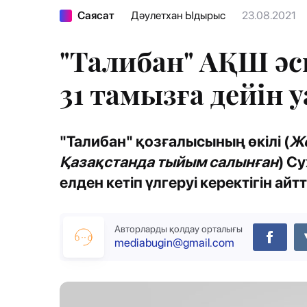
Саясат
Дәулетхан Ыдырыс
23.08.2021
"Талибан" АҚШ әск
31 тамызға дейін 
"Талибан" қозғалысының өкілі (
Жо
Қазақстанда тыйым салынған
) С
елден кетіп үлгеруі керектігін айт
Авторларды қолдау орталығы
mediabugin@gmail.com