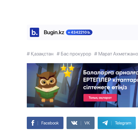
Bugin.kz
+ 4342210 b.
# Қазақстан
# Бас прокурор
# Марат Ахметжан
|
|
|
Facebook
VK
Telegram