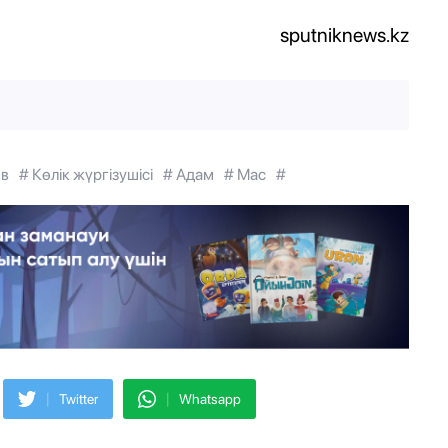
sputniknews.kz
ов
# Көлік жүргізушісі
# Адам
# Мас
#
|
|
Twitter
Whatsapp