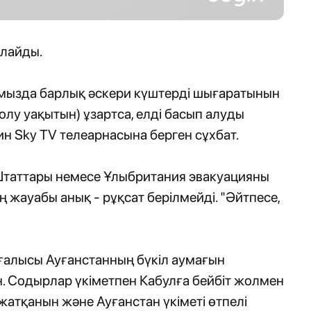
лайды.
тамызда барлық әскери күштерді шығаратынын
болу уақытын) ұзартса, елді басып алуды
хин Sky TV телеарнасына берген сұхбат.
Штаттары немесе Ұлыбритания эвакуацияны
ң жауабы анық - рұқсат берілмейді. "Әйтпесе,
зғалысы Ауғанстанның бүкіл аумағын
. Содырлар үкіметпен Кабулға бейбіт жолмен
п жатқанын және Ауғанстан үкіметі өтпелі