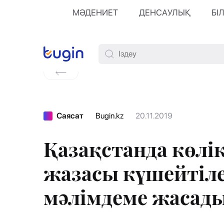
МӘДЕНИЕТ
ДЕНСАУЛЫҚ
БІ
Саясат
Bugin.kz
20.11.2019
Қазақстанда көлік
жазасы күшейтіле
мәлімдеме жасад