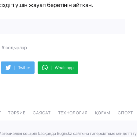
здігі үшін жауап беретінін айтқан.
# содырлар
|
|
Twitter
Whatsapp
У
ТӘРБИЕ
САЯСАТ
ТЕХНОЛОГИЯ
ҚОҒАМ
СПОРТ
атериалды көшіріп басқанда Bugin.kz сайтына гиперсілтеме міндетті тү