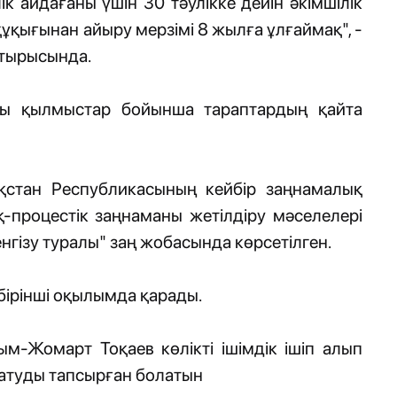
к айдағаны үшін 30 тәулікке дейін әкімшілік
 құқығынан айыру мерзімі 8 жылға ұлғаймақ", -
отырысында.
ағы қылмыстар бойынша тараптардың қайта
зақстан Республикасының кейбір заңнамалық
-процестік заңнаманы жетілдіру мәселелері
нгізу туралы" заң жобасында көрсетілген.
бірінші оқылымда қарады.
ым-Жомарт Тоқаев көлікті ішімдік ішіп алып
датуды тапсырған болатын