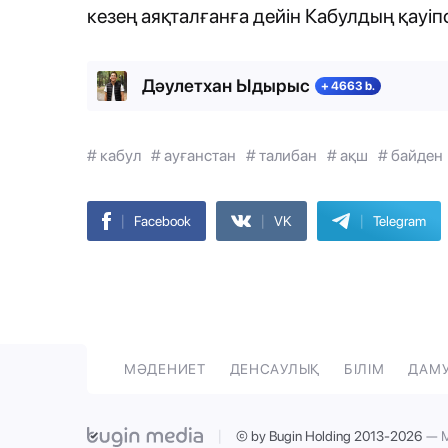
кезең аяқталғанға дейін Кабулдың қауіпсі
Дәулетхан Ыдырыс
+ 4663 b.
# кабул
# ауғанстан
# талибан
# ақш
# байден
|
|
|
Facebook
VK
Telegram
МӘДЕНИЕТ
ДЕНСАУЛЫҚ
БІЛІМ
ДАМ
|
© by Bugin Holding 2013-2026
— М