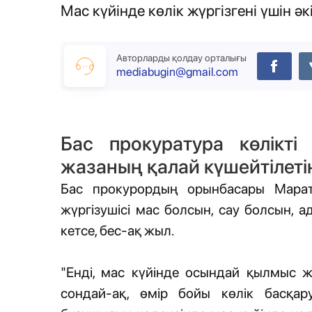
Мас күйінде көлік жүргізгені үшін ә
Авторларды қолдау орталығы
mediabugin@gmail.com
Бас прокуратура көлікті
жазаның қалай күшейтілетіні
Бас прокурордың орынбасары Марат
жүргізушісі мас болсын, сау болсын, а
кетсе, бес-ақ жыл.
"Енді, мас күйінде осындай қылмыс 
сондай-ақ, өмір бойы көлік басқар