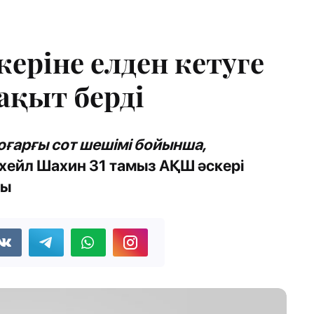
еріне елден кетуге
уақыт берді
ғарғы сот шешімі бойынша,
ухейл Шахин 31 тамыз АҚШ әскері
ты