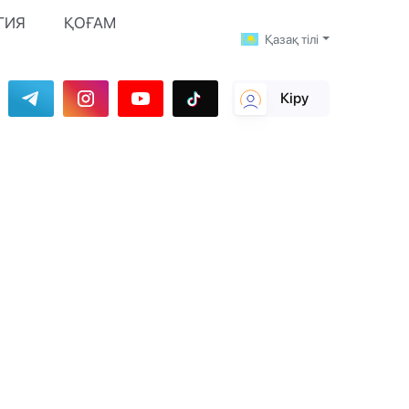
ГИЯ
ҚОҒАМ
Қазақ тілі
Кіру