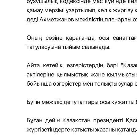
бұзушылық кодексінде мас күйінде көлі
қамау мерзімі ұзартылып, көлік жүргізу
деді Ахметжанов мәжілістің пленарлы 
Оның сөзіне қарағанда, осы санатт
татуласуына тыйым салынады.
Айта кетейік, өзгерістердің бәрі "Қа
актілеріне қылмыстық және қылмыстық
бойынша өзгерістер мен толықтырулар е
Бүгін мәжіліс депутаттары осы құжатты 
Бұған дейін Қазақстан президенті Қас
жүргізетіндерге қатысты жазаны қатаң