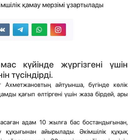
кімшілік қамау мерзімі ұзартылады
 мас күйінде жүргізгені үшін
н түсіндірді.
 Ахметжановтың айтуынша, бүгінде көлік
дамды қағып өлтіргені үшін жаза бірдей, ары
жасаған адам 10 жылға бас бостандығынан,
у құқығынан айырылады. Әкімшілік құқық