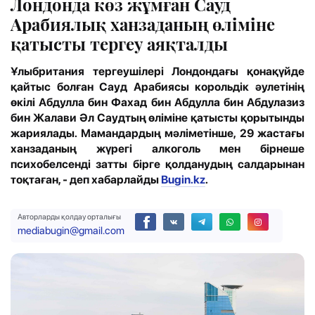
Лондонда көз жұмған Сауд
Арабиялық ханзаданың өліміне
қатысты тергеу аяқталды
Ұлыбритания тергеушілері Лондондағы қонақүйде
қайтыс болған Сауд Арабиясы корольдік әулетінің
өкілі Абдулла бин Фахад бин Абдулла бин Абдулазиз
бин Жалави Әл Саудтың өліміне қатысты қорытынды
жариялады. Мамандардың мәліметінше, 29 жастағы
ханзаданың жүрегі алкоголь мен бірнеше
психобелсенді затты бірге қолданудың салдарынан
тоқтаған, - деп хабарлайды
Bugin.kz
.
Авторларды қолдау орталығы
mediabugin@gmail.com