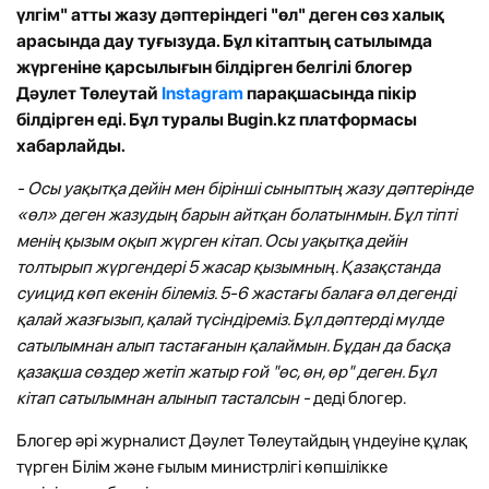
үлгім" атты жазу дәптеріндегі "өл" деген сөз халық
арасында дау туғызуда. Бұл кітаптың сатылымда
жүргеніне қарсылығын білдірген белгілі блогер
Дәулет Төлеутай
Instagram
парақшасында пікір
білдірген еді. Бұл туралы Bugin.kz платформасы
хабарлайды.
- Осы уақытқа дейін мен бірінші сыныптың жазу дәптерінде
«өл» деген жазудың барын айтқан болатынмын. Бұл тіпті
менің қызым оқып жүрген кітап. Осы уақытқа дейін
толтырып жүргендері 5 жасар қызымның. Қазақстанда
суицид көп екенін білеміз. 5-6 жастағы балаға өл дегенді
қалай жазғызып, қалай түсіндіреміз. Бұл дәптерді мүлде
сатылымнан алып тастағанын қалаймын. Бұдан да басқа
қазақша сөздер жетіп жатыр ғой "өс, өн, өр" деген. Бұл
кітап сатылымнан алынып тасталсын -
деді блогер.
Блогер әрі журналист Дәулет Төлеутайдың үндеуіне құлақ
түрген Білім және ғылым министрлігі көпшілікке