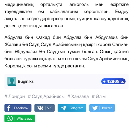
медициналық орталықта алкоголь мен есірткіге
тәуелділіктен ем қабылдағаны көрсетілген. Емдеу
аяқталған кезде дәрігерлер оның суицид жасау қаупі жоқ
деген қорытынды шығарған.
Абдулла бин Фахад бин Абдулла бин Абдулазиз бин
Жалави Әл Сауд Сауд Арабиясының қазіргі королі Салман
бин Әбдулазиз Әл Саудтың туысы болған. Оның қайтыс
болғаны туралы ақпаратты өткен жылы Сауд Арабиясының
Корольдік соты ресми түрде растаған.
Bugin.kz
+ 42868 b.
# Лондон
# Сауд Арабиясы
# Ханзада
# Өлім
|
|
|
|
Facebook
VK
Telegram
Twitter
|
Whatsapp