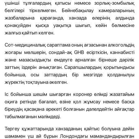
үшінші тұлғалардың қатысы немесе зорлық-зомбылық
белгілері тіркелмеген. Бейнебақылау камераларының
жазбаларына қарағанда, ханзада өлерінің алдында
қонақүйден қысқа уақытқа шығып, кейін бөлмесіне
жалғыз қайтып келген.
Сот-медициналық сараптама оның ағзасынан алкогольдің
жоғары мөлшерін, сондай-ақ GHB есірткісін, каннабисті
және мазасыздықты емдеуге арналған бірнеше дәрілік
заттың іздерін анықтаған. Сарапшылардың қорытындысы
бойынша, осы заттардың бір мезгілде қолданылуы
жүректің тоқтауына әкелген.
Іс бойынша шешім шығарған коронер өлімді жазатайым
оқиға ретінде бағалап, өзіне қол жұмсау немесе басқа
біреудің қасақана әрекеті болғанын дәлелдейтін айғақтар
табылмағанын мәлімдеді.
Тергеу құжаттарында ханзаданың қайтыс болуына дейін
шамамен үш ай бұрын Лондондағы мамандандырылған