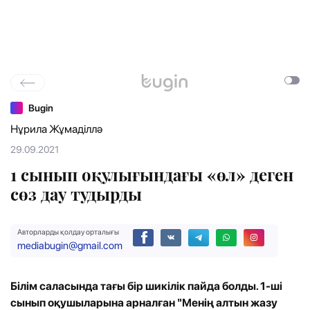
Bugin
Нұрила Жұмаділлә
29.09.2021
1 сынып оқулығындағы «өл» деген
сөз дау тудырды
Авторларды қолдау орталығы
mediabugin@gmail.com
Білім саласында тағы бір шикілік пайда болды. 1-ші
сынып оқушыларына арналған "Менің алтын жазу