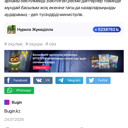
арнайы бекітілмейді. Бекітілген ресми дәптерлер тізімінде
мұндай басылым жоқ екеніне тағы да назарларыңызды
аударамыз, -
деп түсіндірді министрлік.
Нұрила Жұмаділлә
+ 5238762 b.
# оқулық
# оқушы
# сөз
|
|
|
|
Facebook
VK
Telegram
Twitter
|
Whatsapp
Bugin
Bugin.kz
24.07.2026