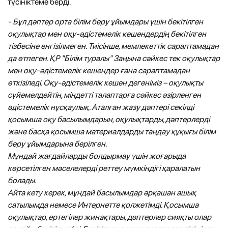
түсініктеме берді.
- Бұл дәптер орта білім беру ұйымдары үшін бекітілген
оқулықтар мен оқу-әдістемелік кешендердің бекітілген
тізбесіне енгізілмеген. Тиісінше, мемлекеттік сараптамадан
да өтпеген. ҚР "Білім туралы" Заңына сәйкес тек оқулықтар
мен оқу-әдістемелік кешендер ғана сараптамадан
өткізіледі. Оқу-әдістемелік кешен дегеніміз – оқулықты
сүйемелдейтін, міндетті талаптарға сәйкес әзірленген
әдістемелік нұсқаулық. Аталған жазу дәптері секілді
қосымша оқу басылымдарын, оқулықтарды, дәптерлерді
және басқа қосымша материалдарды таңдау құқығы білім
беру ұйымдарына берілген.
Мұндай жағдайларды болдырмау үшін жоғарыда
көрсетілген мәселелерді реттеу мүмкіндігі қаралатын
болады.
Айта кету керек, мұндай басылымдар әрқашан ашық
сатылымда немесе Интернетте қолжетімді. Қосымша
оқулықтар, ертегілер жинақтары, дәптерлер сияқты олар