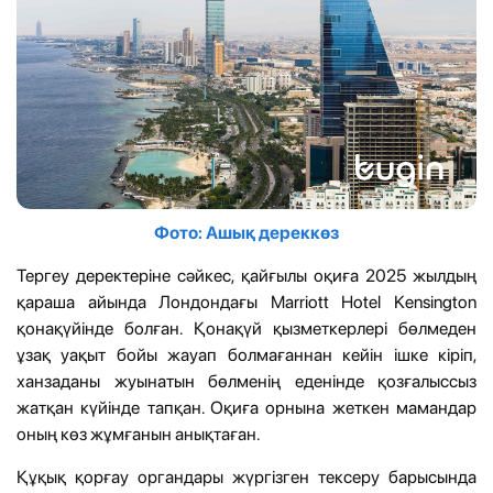
Фото: Ашық дереккөз
Тергеу деректеріне сәйкес, қайғылы оқиға 2025 жылдың
қараша айында Лондондағы Marriott Hotel Kensington
қонақүйінде болған. Қонақүй қызметкерлері бөлмеден
ұзақ уақыт бойы жауап болмағаннан кейін ішке кіріп,
ханзаданы жуынатын бөлменің еденінде қозғалыссыз
жатқан күйінде тапқан. Оқиға орнына жеткен мамандар
оның көз жұмғанын анықтаған.
Құқық қорғау органдары жүргізген тексеру барысында