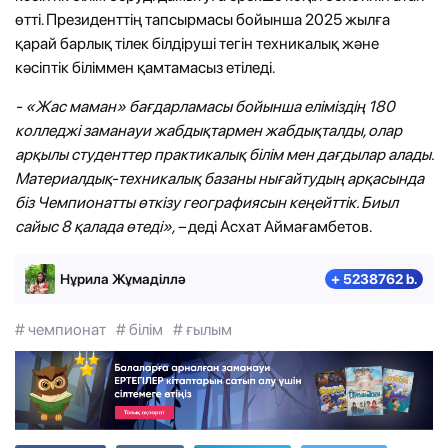
өтті. Президенттің тапсырмасы бойынша 2025 жылға
қарай барлық тілек білдіруші тегін техникалық және
кәсіптік біліммен қамтамасыз етіледі.
- «Жас маман» бағдарламасы бойынша еліміздің 180
колледжі заманауи жабдықтармен жабдықталды, олар
арқылы студенттер практикалық білім мен дағдылар алады.
Материалдық-техникалық базаны нығайтудың арқасында
біз Чемпионатты өткізу географиясын кеңейттік. Биыл
сайыс 8 қалада өтеді», –
деді Асхат Аймағамбетов.
Нұрила Жұмаділлә
+ 5238762 b.
# чемпионат
# білім
# ғылым