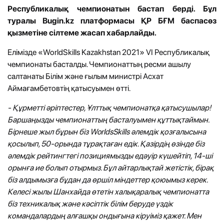
Республикалық чемпионатын бастап берді. Бұл
туралы Bugin.kz платформасы ҚР БҒМ баспасөз
қызметіне сілтеме жасап хабарлайды.
Елімізде «WorldSkills Kazakhstan 2021» VI Республикалық
чемпионаты басталды. Чемпионаттың ресми ашылу
салтанаты Білім және ғылым министрі Асхат
Аймағамбетовтің қатысуымен өтті.
- Құрметті әріптестер, Ұлттық чемпионатқа қатысушылар!
Баршаңызды чемпионаттың басталуымен құттықтаймын.
Бірнеше жыл бұрын біз WorldsSkills әлемдік қозғалысына
қосылып, 50-орында тұрақтаған едік. Қазірдің өзінде біз
әлемдік рейтингтегі позициямызды едәуір күшейтіп, 14-ші
орынға ие болып отырмыз. Бұл айтарлықтай жетістік, бірақ
біз алдымызға бұдан да өршіл міндеттер қоюымыз керек.
Келесі жылы Шанхайда өтетін халықаралық чемпионатта
біз техникалық және кәсіптік білім беруде үздік
командалардың алғашқы ондығына кіруіміз қажет. Мен