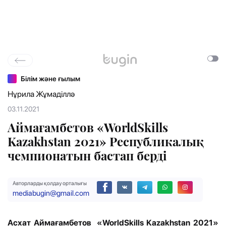
Білім және ғылым
Нұрила Жұмаділлә
03.11.2021
Аймағамбетов «WorldSkills
Kazakhstan 2021» Республикалық
чемпионатын бастап берді
Авторларды қолдау орталығы
mediabugin@gmail.com
Асхат Аймағамбетов «WorldSkills Kazakhstan 2021»