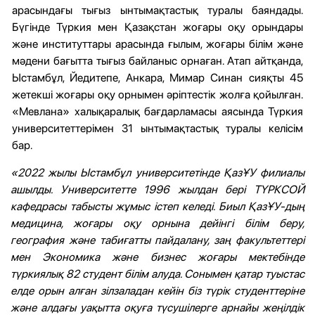
арасындағы тығыз ынтымақтастық туралы баяндады.
Бүгінде Түркия мен Қазақстан жоғары оқу орындары
және институттары арасында ғылым, жоғары білім және
мәдени бағытта тығыз байланыс орнаған. Атап айтқанда,
Ыстамбұл, Йедитепе, Анкара, Мимар Синан сияқты 45
жетекші жоғары оқу орнымен әріптестік жолға қойылған.
«Мевлана» халықаралық бағдарламасы аясында Түркия
университеттерімен 31 ынтымақтастық туралы келісім
бар.
«2022 жылы Ыстамбұл университетінде ҚазҰУ филиалы
ашылды. Университетте 1996 жылдан бері ТҮРКСОЙ
кафедрасы табысты жұмыс істеп келеді. Биыл ҚазҰУ-дың
медицина, жоғары оқу орнына дейінгі білім беру,
география және табиғатты пайдалану, заң факультеттері
мен Экономика және бизнес жоғары мектебінде
түркиялық 82 студент білім алуда. Сонымен қатар туыстас
елде орын алған зілзаладан кейін біз түрік студенттеріне
және алдағы уақытта оқуға түсушілерге арнайы жеңілдік