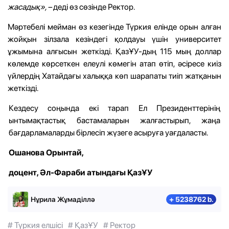
жасадық», –
деді
өз сөзінде
Ректор.
Мәртебелі мейман өз кезегінде
Түркия елінде орын алған
жойқын зілзала кезінде
гі
қолдау
ы
үшін университет
ұжымына алғысын жеткізді. ҚазҰУ-дың 115 мың доллар
көлемде көрсеткен елеулі көмегін атап өтіп, әсіресе киіз
үйлердің Хатайдағы халыққа көп шарапаты тиіп жатқанын
жеткізді.
Кездесу соңында екі
тарап
Ел Президенттерінің
ынтымақтастық бастамаларын жалға
стыры
п, жаңа
бағдарламаларды бірлесіп жүзеге асыруға
уағдаласты.
Ошанова Орынтай
,
доцент, Әл-Фараби атындағы ҚазҰУ
Нұрила Жұмаділлә
+ 5238762 b.
# Түркия елшісі
# ҚазҰУ
# Ректор