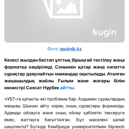
Фото:
sputnik.kz
Келесі жылдан бастап ұлттық бірыңғай тестілеу жаңа
форматқа көшіріледі. Сонымен қатар жаңа сипатта
сұрақтар даярлайтын мамандар оқытылады. Аталған
жаңашылдық жайлы Ғылым және жоғары білім
министрі Саясат Нұрбек
айтты
.
«ҰБТ-ға қатысты екі проблема бар. Алдымен сұрақтардың
маңызы. Шынын айту керек, оның сұрақтары формалды.
Адамды ойлауға және оның ойлау қабілетін тексеруге
емес, жаттауға бағытталған. Бұл мәселені қалай
шешпекпіз? Бүгінде Кембридж университетімен бірлесіп