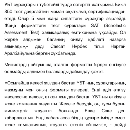
ҰБТ сұрақтарын түбегейлі түрде өзгертіп жатырмыз. Биыл
350 тест даярлайтын маман оқытылып, сертификациядан
өтеді. Олар 5 мың жаңа сипаттағы сұрақтар әзірлейді.
Жаңа форматтағы тест сұрақтары SAT (Scholastic
Assessment Test) халықаралық емтиханына ұқсайды. Ол
жерде алдымен баланың ойлау қабілеті назарға
алынады»,- деді Саясат Нұрбек тілші Нартай
Аралбайұлына берген сұхбатында.
Министрдің айтуынша, аталған форматты бірден енгізуге
болмайды, алдымен балаларды дайындау қажет.
«Осылайша келесі жылдан бастап ҰБТ-ның сұрақтарының
мазмұны мен оның форматы өзгереді. Енді әділ өткізу
мәселесіне келсек, өткен жылдан бастап ҰБТ-ны өткізуге
жеке компания жауапты. Жекеге берудің оң тұсы бұрын
министрлік жауапты болғанда Бәке, Сәке деп
хабарласатын. Енді хабарласса біздің құзыретімізде емес,
жеке компанияның жауапты екенін айтамыз», - дейді