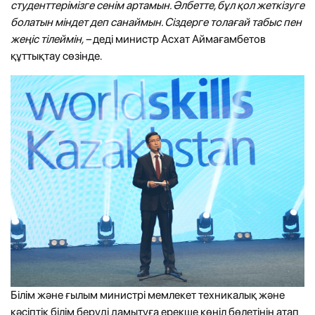
студенттерімізге сенім артамын. Әлбетте, бұл қол жеткізуге
болатын міндет деп санаймын. Сіздерге толағай табыс пен
жеңіс тілеймін, –
деді министр Асхат Аймағамбетов
құттықтау сөзінде.
Білім және ғылым министрі мемлекет техникалық және
кәсіптік білім беруді дамытуға ерекше көңіл бөлетінін атап