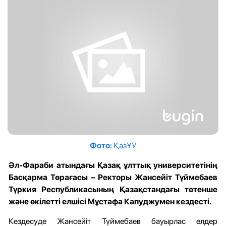
Фото:
ҚазҰУ
Әл-Фараби атындағы Қазақ ұлттық университетінің
Басқарма Төрағасы – Ректоры Жансейіт Түймебаев
Түркия Республикасының Қазақстандағы төтенше
және өкілетті елшісі Мұстафа Капуджумен кездесті.
Кездесуде
Жансейіт Түймебаев бауырлас елдер