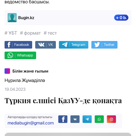
ведомство басшысы.
Bugin.kz
+ 0 b.
# ҰБТ
# формат
# тест
|
|
|
|
Facebook
VK
Telegram
Twitter
|
Whatsapp
Білім және ғылым
Нұрила Жұмаділлә
19.04.2023
Түркия елшісі ҚазҰУ-де қонақта
Авторларды қолдау орталығы
mediabugin@gmail.com