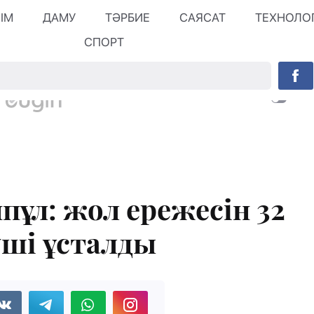
ЛІМ
ДАМУ
ТӘРБИЕ
САЯСАТ
ТЕХНОЛО
СПОРТ
ппұл: жол ережесін 32
уші ұсталды