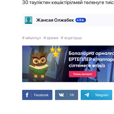
30 тәуліктен кешіктірілмей төленуге тиіс
Жансая Олжабек
+ 0 b.
# айыппұл
# ереже
# жүргізуші
|
|
|
Facebook
VK
Telegram