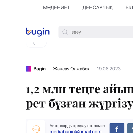
МӘДЕНИЕТ
ДЕНСАУЛЫҚ
БІ
Bugin
Жансая Олжабек
19.06.2023
1,2 млн теңге айы
рет бұзған жүргіз
Авторларды қолдау орталығы
mediabugin@gmail.com