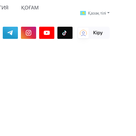
ГИЯ
ҚОҒАМ
Қазақ тілі
Кіру