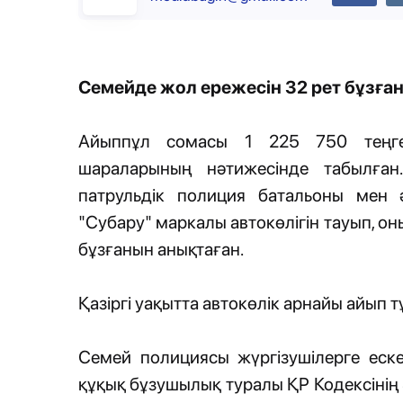
Семейде жол ережесін 32 рет бұзған
Айыппұл сомасы 1 225 750 теңге
шараларының нәтижесінде табылға
патрульдік полиция батальоны мен ә
"Субару" маркалы автокөлігін тауып, о
бұзғанын анықтаған.
Қазіргі уақытта автокөлік арнайы айып 
Семей полициясы жүргізушілерге еске
құқық бұзушылық туралы ҚР Кодексінің 