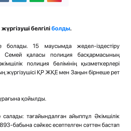
 жүргізуші белгілі
болды
.
 болады. 15 маусымда жедел-іздестіру
н. Семей қаласы полиция басқармасының
кімшілік полиция бөлімінің қызметкерлері
ның жүргізушісі ҚР ЖҚЕ мен Заңын бірнеше рет
тұрағына қойылды.
 салады: тағайындалған айыппұл Әкімшілік
893-бабына сәйкес есептелген сәттен бастап