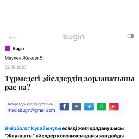
Bugin
Мәулен Жексенбі
22.08.2023
Түрмедегі әйелдердің зорланатыны
рас па?
Авторларды қолдау орталығы
mediabugin@gmail.com
Әмірболат Құсайынұлы
есімді желі қолданушысы
"Жауғашты" әйелдер колониясындағы жағдайды