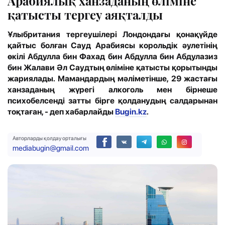
Арабиялық ханзаданың өліміне
қатысты тергеу аяқталды
Ұлыбритания тергеушілері Лондондағы қонақүйде
қайтыс болған Сауд Арабиясы корольдік әулетінің
өкілі Абдулла бин Фахад бин Абдулла бин Абдулазиз
бин Жалави Әл Саудтың өліміне қатысты қорытынды
жариялады. Мамандардың мәліметінше, 29 жастағы
ханзаданың жүрегі алкоголь мен бірнеше
психобелсенді затты бірге қолданудың салдарынан
тоқтаған, - деп хабарлайды
Bugin.kz
.
Авторларды қолдау орталығы
mediabugin@gmail.com