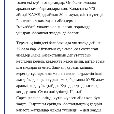
төлеп екі күйіп отырғандар. Он бәлен жылды
арқалап кете барғандары көп. Қапастағы 570
әйелді ҚАЖД қарайтын 80-ге жуық жігіт күзетеді.
Бірнеше рет қамаудағы әйелдермен
"махаббат" хикаясы орын алған, зорлыққа
ұшырап, босанған жағдай да болған.
Түрменің ішіндегі балабақшада үш жасқа дейінгі
32 бала бар. Айтпағым бұл емес, сол сотталған
әйелдер Жаңа Қазақстанның депутаттарын
көргілері келеді, кездесуге келсе дейді, айтар арыз-
шағымдары аз емес. Заңның қарама-қайшы,
кереғар тұстарын да жаттап алған. Түрменің ішкі
жағдайы да оңып тұрған жоқ, бір залда 65-90 адам
аралығында ұйықтайды. Күн де, түн де ыстық,
кондер жоқ. Су ол жиі үзіледі. Нартай
Сарсенғалиев, өзіңді күтіп жүрген әйел көп бұл
жақта. Сырттағы еркіндік, бостандықтың қадірін
қапаста жатқандар жақсы түсінеді", – деп жазды