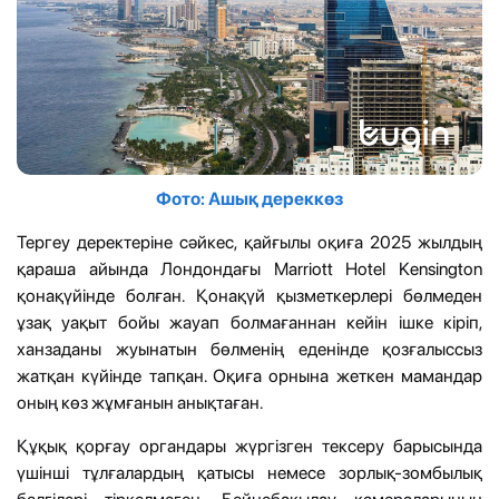
Фото: Ашық дереккөз
Тергеу деректеріне сәйкес, қайғылы оқиға 2025 жылдың
қараша айында Лондондағы Marriott Hotel Kensington
қонақүйінде болған. Қонақүй қызметкерлері бөлмеден
ұзақ уақыт бойы жауап болмағаннан кейін ішке кіріп,
ханзаданы жуынатын бөлменің еденінде қозғалыссыз
жатқан күйінде тапқан. Оқиға орнына жеткен мамандар
оның көз жұмғанын анықтаған.
Құқық қорғау органдары жүргізген тексеру барысында
үшінші тұлғалардың қатысы немесе зорлық-зомбылық