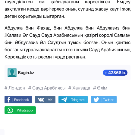
тәуелділіктен ем қабылдағаны көрсетілген. Емдеу
аяқталған кезде дәрігерлер оның суицид жасау қаупі жоқ
деген қорытынды шығарған.
Абдулла бин Фахад бин Абдулла бин Абдулазиз бин
Жалави Әл Сауд Сауд Арабиясының қазіргі королі Салман
бин Әбдулазиз Әл Саудтың туысы болған. Оның қайтыс
болғаны туралы ақпаратты өткен жылы Сауд Арабиясының
Корольдік соты ресми түрде растаған.
Bugin.kz
+ 42868 b.
# Лондон
# Сауд Арабиясы
# Ханзада
# Өлім
|
|
|
|
Facebook
VK
Telegram
Twitter
|
Whatsapp