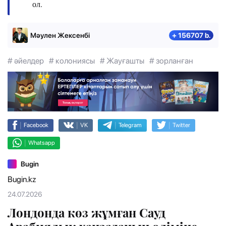
ол.
Мәулен Жексенбі
+ 156707 b.
# әйелдер
# колониясы
# Жауғашты
# зорланған
|
|
|
|
Facebook
VK
Telegram
Twitter
|
Whatsapp
Bugin
Bugin.kz
24.07.2026
Лондонда көз жұмған Сауд