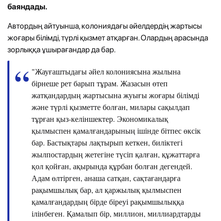
баяндады.
Автордың айтуынша, колониядағы әйелдердің жартысы
жоғары білімді, түрлі қызмет атқарған. Олардың арасында
зорлыққа ұшырағандар да бар.
"Жауғаштыдағы әйел колониясына жылына
бірнеше рет барып тұрам. Жазасын өтеп
жатқандардың жартысына жуығы жоғары білімді
және түрлі қызметте болған, милары сақылдап
тұрған қыз-келіншектер. Экономикалық
қылмыспен қамалғандарының ішінде бітпес өксік
бар. Бастықтары лақтырып кеткен, биліктегі
жылпостардың жетегіне түсіп қалған, құжаттарға
қол қойған, ақырында құрбан болған дегендей.
Адам өлтірген, анаша сатқан, сақтағандарға
рақымшылық бар, ал қаржылық қылмыспен
қамалғандардың бірде біреуі рақымшылыққа
ілінбеген. Қамалып бір, миллион, миллиардтарды