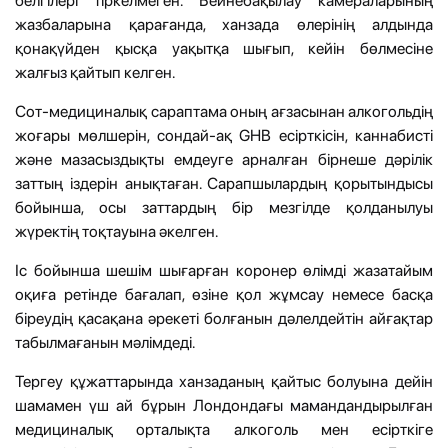
белгілері тіркелмеген. Бейнебақылау камераларының
жазбаларына қарағанда, ханзада өлерінің алдында
қонақүйден қысқа уақытқа шығып, кейін бөлмесіне
жалғыз қайтып келген.
Сот-медициналық сараптама оның ағзасынан алкогольдің
жоғары мөлшерін, сондай-ақ GHB есірткісін, каннабисті
және мазасыздықты емдеуге арналған бірнеше дәрілік
заттың іздерін анықтаған. Сарапшылардың қорытындысы
бойынша, осы заттардың бір мезгілде қолданылуы
жүректің тоқтауына әкелген.
Іс бойынша шешім шығарған коронер өлімді жазатайым
оқиға ретінде бағалап, өзіне қол жұмсау немесе басқа
біреудің қасақана әрекеті болғанын дәлелдейтін айғақтар
табылмағанын мәлімдеді.
Тергеу құжаттарында ханзаданың қайтыс болуына дейін
шамамен үш ай бұрын Лондондағы мамандандырылған
медициналық орталықта алкоголь мен есірткіге