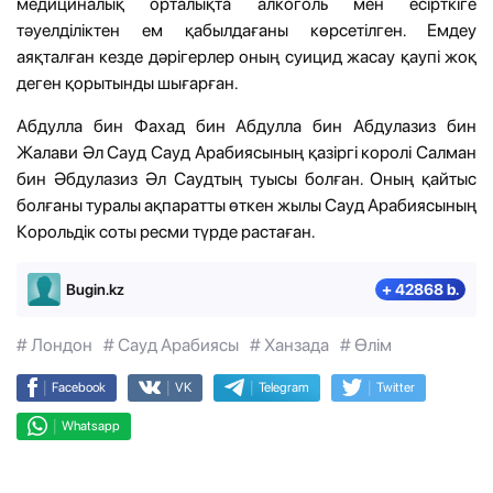
медициналық орталықта алкоголь мен есірткіге
тәуелділіктен ем қабылдағаны көрсетілген. Емдеу
аяқталған кезде дәрігерлер оның суицид жасау қаупі жоқ
деген қорытынды шығарған.
Абдулла бин Фахад бин Абдулла бин Абдулазиз бин
Жалави Әл Сауд Сауд Арабиясының қазіргі королі Салман
бин Әбдулазиз Әл Саудтың туысы болған. Оның қайтыс
болғаны туралы ақпаратты өткен жылы Сауд Арабиясының
Корольдік соты ресми түрде растаған.
Bugin.kz
+ 42868 b.
# Лондон
# Сауд Арабиясы
# Ханзада
# Өлім
|
|
|
|
Facebook
VK
Telegram
Twitter
|
Whatsapp