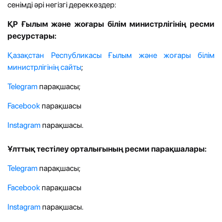
сенімді әрі негізгі дереккөздер:
ҚР Ғылым және жоғары білім министрлігінің ресми
ресурстары:
Қазақстан Республикасы Ғылым және жоғары білім
министрлігі
нің сайты
;
Telegram
парақшасы;
Facebook
парақшасы
Instagram
парақшасы.
Ұлттық тестілеу орталығының ресми парақшалары:
Telegram
парақшасы;
Facebook
парақшасы
Instagram
парақшасы.