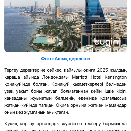
Фото: Ашық дереккөз
Тергеу деректеріне сәйкес, қайғылы оқиға 2025 жылдың
қараша айында Лондондағы Marriott Hotel Kensington
қонақүйінде болған. Қонақүй қызметкерлері бөлмеден
ұзақ уақыт бойы жауап болмағаннан кейін ішке кіріп,
ханзаданы жуынатын бөлменің еденінде қозғалыссыз
жатқан күйінде тапқан. Оқиға орнына жеткен мамандар
оның көз жұмғанын анықтаған.
Құқық қорғау органдары жүргізген тексеру барысында
үшінші тұлғалардың қатысы немесе зорлық-зомбылық