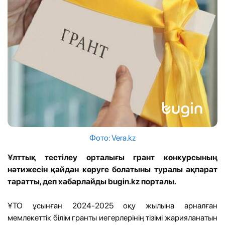
Фото: Vera.kz
Ұлттық тестілеу орталығы грант конкурсының
нәтижесін қайдан көруге болатыны туралы ақпарат
таратты, деп хабарлайды bugin.kz порталы.
ҰТО ұсынған 2024-2025 оқу жылына арналған
мемлекеттік білім гранты иегерлерінің тізімі жарияланатын