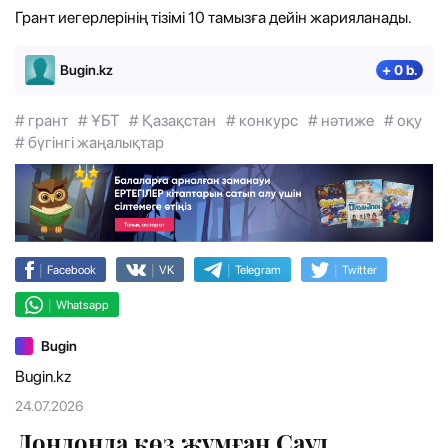
Грант иегерлерінің тізімі 10 тамызға дейін жарияланады.
Bugin.kz
+ 0 b.
# грант
# ҰБТ
# Қазақстан
# конкурс
# нәтиже
# оқу
# бүгінгі жаңалықтар
|
|
|
|
Facebook
VK
Telegram
Twitter
|
Whatsapp
Bugin
Bugin.kz
24.07.2026
Лондонда көз жұмған Сауд