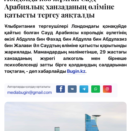
Арабиялық ханзаданың өліміне
қатысты тергеу аяқталды
Ұлыбритания тергеушілері Лондондағы қонақүйде
қайтыс болған Сауд Арабиясы корольдік әулетінің
өкілі Абдулла бин Фахад бин Абдулла бин Абдулазиз
бин Жалави Әл Саудтың өліміне қатысты қорытынды
жариялады. Мамандардың мәліметінше, 29 жастағы
ханзаданың жүрегі алкоголь мен бірнеше
психобелсенді затты бірге қолданудың салдарынан
тоқтаған, - деп хабарлайды
Bugin.kz
.
Авторларды қолдау орталығы
mediabugin@gmail.com