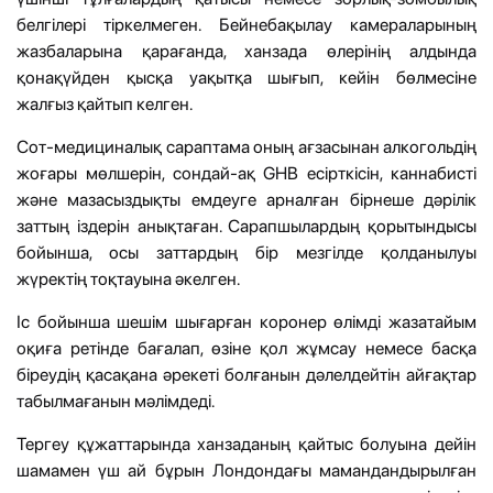
белгілері тіркелмеген. Бейнебақылау камераларының
жазбаларына қарағанда, ханзада өлерінің алдында
қонақүйден қысқа уақытқа шығып, кейін бөлмесіне
жалғыз қайтып келген.
Сот-медициналық сараптама оның ағзасынан алкогольдің
жоғары мөлшерін, сондай-ақ GHB есірткісін, каннабисті
және мазасыздықты емдеуге арналған бірнеше дәрілік
заттың іздерін анықтаған. Сарапшылардың қорытындысы
бойынша, осы заттардың бір мезгілде қолданылуы
жүректің тоқтауына әкелген.
Іс бойынша шешім шығарған коронер өлімді жазатайым
оқиға ретінде бағалап, өзіне қол жұмсау немесе басқа
біреудің қасақана әрекеті болғанын дәлелдейтін айғақтар
табылмағанын мәлімдеді.
Тергеу құжаттарында ханзаданың қайтыс болуына дейін
шамамен үш ай бұрын Лондондағы мамандандырылған