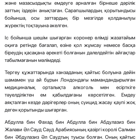
және мазасыздықты емдеуге арналған бірнеше дәрілік
заттың іздерін анықтаған. Сарапшылардың қорытындысы
бойынша, осы заттардың бір мезгілде қолданылуы
жүректің тоқтауына әкелген.
Іс бойынша шешім шығарған коронер өлімді жазатайым
оқиға ретінде бағалап, өзіне қол жұмсау немесе басқа
біреудің қасақана әрекеті болғанын дәлелдейтін айғақтар
табылмағанын мәлімдеді.
Тергеу құжаттарында ханзаданың қайтыс болуына дейін
шамамен үш ай бұрын Лондондағы мамандандырылған
медициналық орталықта алкоголь мен есірткіге
тәуелділіктен ем қабылдағаны көрсетілген. Емдеу
аяқталған кезде дәрігерлер оның суицид жасау қаупі жоқ
деген қорытынды шығарған.
Абдулла бин Фахад бин Абдулла бин Абдулазиз бин
Жалави Әл Сауд Сауд Арабиясының қазіргі королі Салман
бин Әбдулазиз Әл Саудтың туысы болған. Оның қайтыс