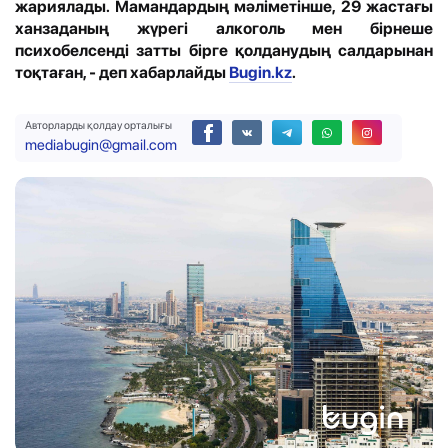
жариялады. Мамандардың мәліметінше, 29 жастағы
ханзаданың жүрегі алкоголь мен бірнеше
психобелсенді затты бірге қолданудың салдарынан
тоқтаған, - деп хабарлайды
Bugin.kz
.
Авторларды қолдау орталығы
mediabugin@gmail.com