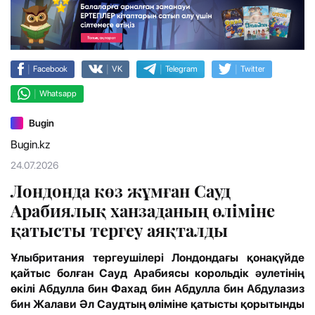
|
|
|
|
Facebook
VK
Telegram
Twitter
|
Whatsapp
Bugin
Bugin.kz
24.07.2026
Лондонда көз жұмған Сауд
Арабиялық ханзаданың өліміне
қатысты тергеу аяқталды
Ұлыбритания тергеушілері Лондондағы қонақүйде
қайтыс болған Сауд Арабиясы корольдік әулетінің
өкілі Абдулла бин Фахад бин Абдулла бин Абдулазиз
бин Жалави Әл Саудтың өліміне қатысты қорытынды