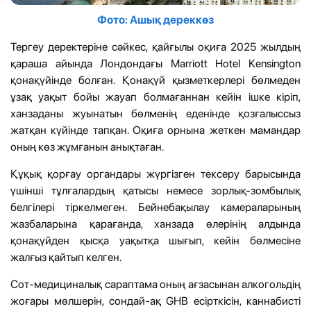
Фото: Ашық дереккөз
Тергеу деректеріне сәйкес, қайғылы оқиға 2025 жылдың
қараша айында Лондондағы Marriott Hotel Kensington
қонақүйінде болған. Қонақүй қызметкерлері бөлмеден
ұзақ уақыт бойы жауап болмағаннан кейін ішке кіріп,
ханзаданы жуынатын бөлменің еденінде қозғалыссыз
жатқан күйінде тапқан. Оқиға орнына жеткен мамандар
оның көз жұмғанын анықтаған.
Құқық қорғау органдары жүргізген тексеру барысында
үшінші тұлғалардың қатысы немесе зорлық-зомбылық
белгілері тіркелмеген. Бейнебақылау камераларының
жазбаларына қарағанда, ханзада өлерінің алдында
қонақүйден қысқа уақытқа шығып, кейін бөлмесіне
жалғыз қайтып келген.
Сот-медициналық сараптама оның ағзасынан алкогольдің
жоғары мөлшерін, сондай-ақ GHB есірткісін, каннабисті