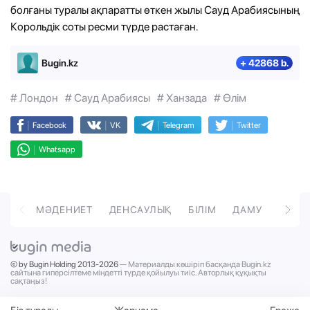
болғаны туралы ақпаратты өткен жылы Сауд Арабиясының
Корольдік соты ресми түрде растаған.
Bugin.kz
+ 42868 b.
# Лондон
# Сауд Арабиясы
# Ханзада
# Өлім
|
|
|
|
Facebook
VK
Telegram
Twitter
|
Whatsapp
ОРТ
МӘДЕНИЕТ
ДЕНСАУЛЫҚ
БІЛІМ
ДАМУ
ТӘРБ
© by Bugin Holding 2013-2026
— Материалды көшіріп басқанда Bugin.kz
сайтына гиперсілтеме міндетті түрде қойылуы тиіс. Авторлық құқықты
сақтаңыз!