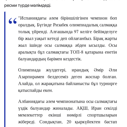
ресми түрде мәлімдеді.
"Испаниядағы әлем біріншілігінен чемпион боп
оралдық. Бүгінде Ризабек олимпиадалық салмаққа
толық үйренді. Алғашында 97 келіге бейімделуге
бір жыл уақыт кетеді деп ойлағанбыз. Бірақ жарты
жыл ішінде осы салмаққа әбден ысылды. Осы
аралықта бұл салмақтағы ТОП-8 қатарына енетін
балуандардың бәрімен кездестік.
Олимпиада жүлдегері, ирандық Әмір Әли
Азарпирамен белдесеміз деген жоспар болған.
Алайда, ол жарақатына байланысты бұл турнирге
қатыспайды екен.
Албаниядағы әлем чемпионатына осы салмақтағы
үздік балуандар жиналады. АҚШ, Иран секілді
мемлекеттер екінші нөмірлі спортшыларын
жібереді. Сондықтан, 20 қыркүйектен бастап