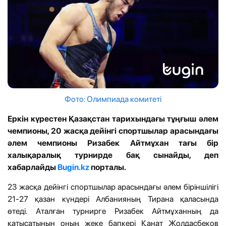
Фото: Олимпиада комитеті
Еркін күрестен Қазақстан тарихындағы тұңғыш әлем
чемпионы, 20 жасқа дейінгі спортшылар арасындағы
әлем чемпионы Ризабек Айтмұхан тағы бір
халықаралық турнирде бақ сынайды, деп
хабарлайды
Bugin.kz
порталы.
23 жасқа дейінгі спортшылар арасындағы әлем біріншілігі
21-27 қазан күндері Албанияның Тирана қаласында
өтеді. Аталған турнирге Ризабек Айтмұханның да
қатысатынын оның жеке бапкері Қанат Жолдасбеков