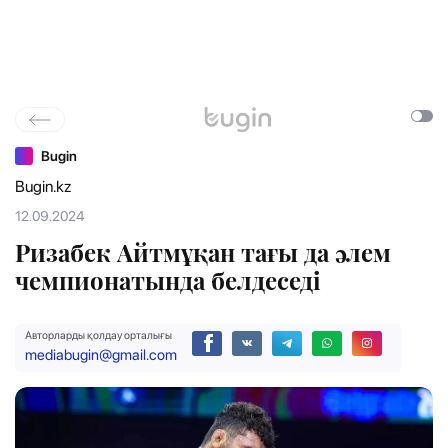
Bugin
Bugin.kz
12.09.2024
Ризабек Айтмұқан тағы да әлем
чемпионатында белдеседі
Авторларды қолдау орталығы
mediabugin@gmail.com