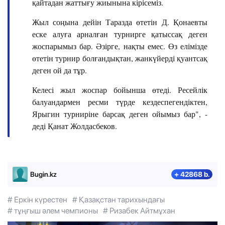
қайтадан жаттығу жиынына кірісеміз.
Жыл соңына дейін Таразда өтетін Д. Қонаевты
еске алуға арналған турнирге қатыссақ деген
жоспарымыз бар. Әзірге, нақты емес. Өз елімізде
өтетін турнир болғандықтан, жанкүйерді қуантсақ
деген ой да тұр.
Келесі жыл жоспар бойынша өтеді. Ресейлік
балуандармен ресми түрде кездеспегендіктен,
Ярыгин турниріне барсақ деген ойымыз бар", -
деді Қанат Жолдасбеков.
Bugin.kz
+ 42868 b.
# Еркін күрестен
# Қазақстан тарихындағы
# тұңғыш әлем чемпионы
# Ризабек Айтмұхан