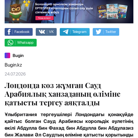
|
|
|
|
Facebook
VK
Telegram
Twitter
|
Whatsapp
Bugin
Bugin.kz
24.07.2026
Лондонда көз жұмған Сауд
Арабиялық ханзаданың өліміне
қатысты тергеу аяқталды
Ұлыбритания тергеушілері Лондондағы қонақүйде
қайтыс болған Сауд Арабиясы корольдік әулетінің
өкілі Абдулла бин Фахад бин Абдулла бин Абдулазиз
бин Жалави Әл Саудтың өліміне қатысты қорытынды