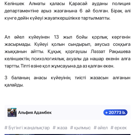
Келіншек Алматы қаласы Қарасай ауданы полиция
департаментіне арыз жазғанына 6 ай болған. Бірақ әлі
күнге дейін күйеуі жауапкершілікке тартылмапты.
Ал әйел күйеуінен 13 жыл бойы қорлық көргенін
жасырмады. Күйеуі қолын сындырып, аяусыз соққыға
жыққанын айтты. Құқық қорғаушы Ләззат Рақышева
келіншектің психологиялық ахуалы да нашар екенін алға
тартты. Тіпті өзіне қол жұмсауына да аз қалған екен.
3 баланың анасы күйеуінің тиісті жазасын алғанын
қалайды.
Альфия Адамбек
+ 20773 b.
# Бүгінгі жаңалықтар
# жаза
# қылмыс
# әйел
# еркек