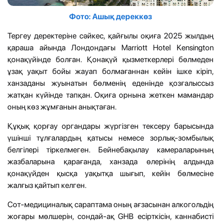
Фото: Ашық дереккөз
Тергеу деректеріне сәйкес, қайғылы оқиға 2025 жылдың
қараша айында Лондондағы Marriott Hotel Kensington
қонақүйінде болған. Қонақүй қызметкерлері бөлмеден
ұзақ уақыт бойы жауап болмағаннан кейін ішке кіріп,
ханзаданы жуынатын бөлменің еденінде қозғалыссыз
жатқан күйінде тапқан. Оқиға орнына жеткен мамандар
оның көз жұмғанын анықтаған.
Құқық қорғау органдары жүргізген тексеру барысында
үшінші тұлғалардың қатысы немесе зорлық-зомбылық
белгілері тіркелмеген. Бейнебақылау камераларының
жазбаларына қарағанда, ханзада өлерінің алдында
қонақүйден қысқа уақытқа шығып, кейін бөлмесіне
жалғыз қайтып келген.
Сот-медициналық сараптама оның ағзасынан алкогольдің
жоғары мөлшерін, сондай-ақ GHB есірткісін, каннабисті