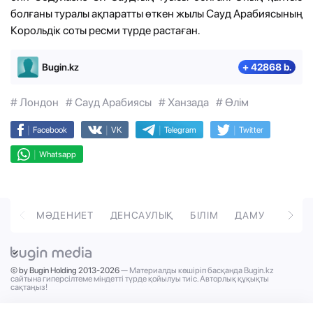
болғаны туралы ақпаратты өткен жылы Сауд Арабиясының
Корольдік соты ресми түрде растаған.
Bugin.kz
+ 42868 b.
# Лондон
# Сауд Арабиясы
# Ханзада
# Өлім
|
|
|
|
Facebook
VK
Telegram
Twitter
|
Whatsapp
ОРТ
МӘДЕНИЕТ
ДЕНСАУЛЫҚ
БІЛІМ
ДАМУ
ТӘРБ
© by Bugin Holding 2013-2026
— Материалды көшіріп басқанда Bugin.kz
сайтына гиперсілтеме міндетті түрде қойылуы тиіс. Авторлық құқықты
сақтаңыз!