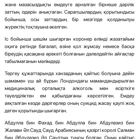
және мазасыздықты емдеуге арналған бірнеше дәрілік
заттың іздерін анықтаған. Сарапшылардың қорытындысы
бойынша, осы заттардың бір мезгілде қолданылуы
жүректің тоқтауына әкелген.
Іс бойынша шешім шығарған коронер өлімді жазатайым
оқиға ретінде бағалап, өзіне қол жұмсау немесе басқа
біреудің қасақана әрекеті болғанын дәлелдейтін айғақтар
табылмағанын мәлімдеді.
Тергеу құжаттарында ханзаданың қайтыс болуына дейін
шамамен үш ай бұрын Лондондағы мамандандырылған
медициналық орталықта алкоголь мен есірткіге
тәуелділіктен ем қабылдағаны көрсетілген. Емдеу
аяқталған кезде дәрігерлер оның суицид жасау қаупі жоқ
деген қорытынды шығарған.
Абдулла бин Фахад бин Абдулла бин Абдулазиз бин
Жалави Әл Сауд Сауд Арабиясының қазіргі королі Салман
бин Әбдулазиз Әл Саудтың туысы болған. Оның қайтыс