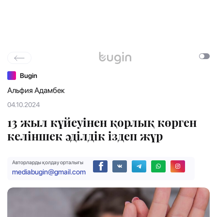
Bugin
Альфия Адамбек
04.10.2024
13 жыл күйеуінен қорлық көрген
келіншек әділдік іздеп жүр
Авторларды қолдау орталығы
mediabugin@gmail.com