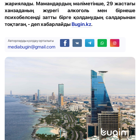
жариялады. Мамандардың мәліметінше, 29 жастағы
ханзаданың жүрегі алкоголь мен бірнеше
психобелсенді затты бірге қолданудың салдарынан
тоқтаған, - деп хабарлайды
Bugin.kz
.
Авторларды қолдау орталығы
mediabugin@gmail.com