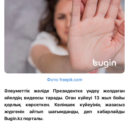
Фото: freepik.com
Әлеуметтік желіде Президентке үндеу жолдаған
әйелдің видеосы тарады. Оған күйеуі 13 жыл бойы
қорлық көрсеткен. Келіншек күйеуінің жазасыз
жүргенін айтып шағымданды, деп хабарлайды
Bugin.kz порталы.