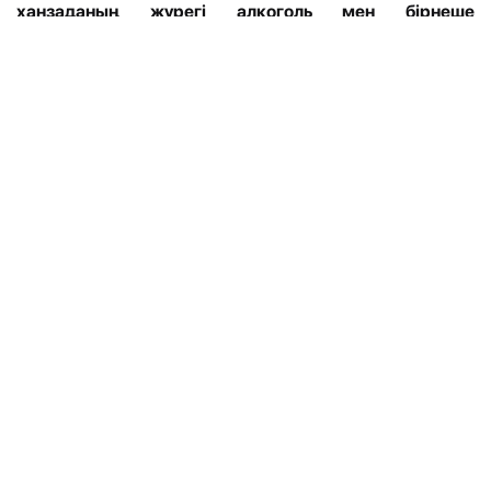
ханзаданың жүрегі алкоголь мен бірнеше
психобелсенді затты бірге қолданудың салдарынан
тоқтаған, - деп хабарлайды
Bugin.kz
.
Авторларды қолдау орталығы
mediabugin@gmail.com