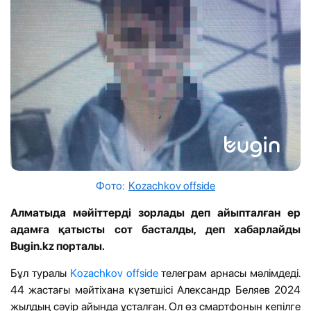
Фото:
Kozachkov offside
Алматыда мәйіттерді зорлады деп айыпталған ер
адамға қатысты сот басталды, деп хабарлайды
Bugin.kz порталы.
Бұл туралы
Kozachkov offside
телеграм арнасы мәлімдеді.
44 жастағы мәйтіхана күзетшісі Александр Беляев 2024
жылдың сәуір айында ұсталған. Ол өз смартфонын кепілге