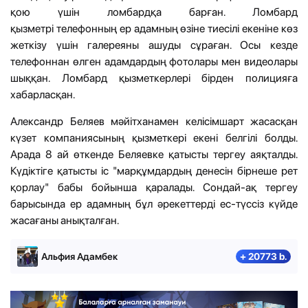
қою үшін ломбардқа барған. Ломбард
қызметрі телефонның ер адамның өзіне тиесілі екеніне көз
жеткізу үшін галереяны ашуды сұраған. Осы кезде
телефоннан өлген адамдардың фотолары мен видеолары
шыққан. Ломбард қызметкерлері бірден полицияға
хабарласқан.
Александр Беляев мәйітханамен келісімшарт жасасқан
күзет компаниясының қызметкері екені белгілі болды.
Арада 8 ай өткенде Беляевке қатысты тергеу аяқталды.
Күдіктіге қатысты іс "марқұмдардың денесін бірнеше рет
қорлау" бабы бойынша қаралады. Сондай-ақ тергеу
барысында ер адамның бұл әрекеттерді ес-түссіз күйде
жасағаны анықталған.
Альфия Адамбек
+ 20773 b.