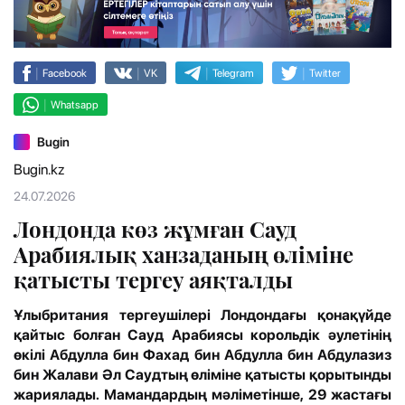
|
|
|
|
Facebook
VK
Telegram
Twitter
|
Whatsapp
Bugin
Bugin.kz
24.07.2026
Лондонда көз жұмған Сауд
Арабиялық ханзаданың өліміне
қатысты тергеу аяқталды
Ұлыбритания тергеушілері Лондондағы қонақүйде
қайтыс болған Сауд Арабиясы корольдік әулетінің
өкілі Абдулла бин Фахад бин Абдулла бин Абдулазиз
бин Жалави Әл Саудтың өліміне қатысты қорытынды
жариялады. Мамандардың мәліметінше, 29 жастағы