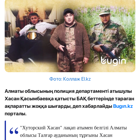
Фото: Коллаж El.kz
Алматы облысының полиция департаменті атышулы
Хасан Қасымбаевқа қатысты БАҚ беттерінде тараған
ақпаратты жоққа шығарды, деп хабарлайды
Bugın.kz
порталы.
"Хуторский Хасан" лақап атымен белгілі Алматы
облысы Талғар ауданының тұрғыны Хасан