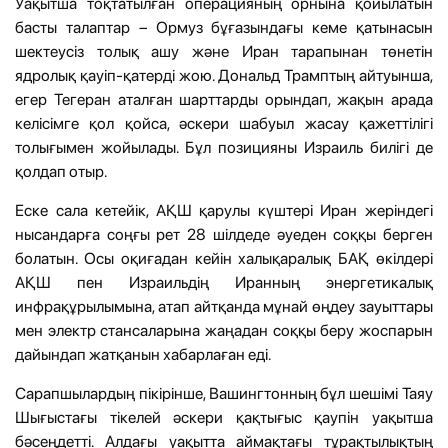
Уақытша тоқтатылған операцияның орнына қойылатын
басты талаптар – Ормуз бұғазындағы кеме қатынасын
шектеусіз толық ашу және Иран тарапынан төнетін
ядролық қауіп-қатерді жою. Дональд Трамптың айтуынша,
егер Тегеран аталған шарттарды орындап, жақын арада
келісімге қол қойса, әскери шабуыл жасау қажеттілігі
толығымен жойылады. Бұл позицияны Израиль билігі де
қолдап отыр.
Еске сала кетейік, АҚШ қарулы күштері Иран жеріндегі
нысандарға соңғы рет 28 шілдеде әуеден соққы берген
болатын. Осы оқиғадан кейін халықаралық БАҚ өкілдері
АҚШ пен Израильдің Иранның энергетикалық
инфрақұрылымына, атап айтқанда мұнай өңдеу зауыттары
мен электр стансаларына жаңадан соққы беру жоспарын
дайындап жатқанын хабарлаған еді.
Сарапшылардың пікірінше, Вашингтонның бұл шешімі Таяу
Шығыстағы тікелей әскери қақтығыс қаупін уақытша
бәсеңдетті. Алдағы уақытта аймақтағы тұрақтылықтың