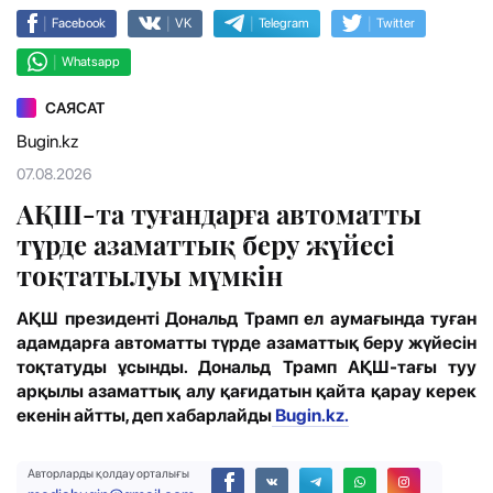
|
|
|
|
Facebook
VK
Telegram
Twitter
|
Whatsapp
САЯСАТ
Bugin.kz
07.08.2026
АҚШ-та туғандарға автоматты
түрде азаматтық беру жүйесі
тоқтатылуы мүмкін
АҚШ президенті Дональд Трамп ел аумағында туған
адамдарға автоматты түрде азаматтық беру жүйесін
тоқтатуды ұсынды. Дональд Трамп АҚШ-тағы туу
арқылы азаматтық алу қағидатын қайта қарау керек
екенін айтты, деп хабарлайды
Bugin.kz.
Авторларды қолдау орталығы