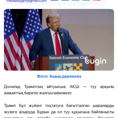
mediabugin@gmail.com
Фото: Ашық дереккөз
Дональд Трамптың айтуынша, АҚШ — туу арқылы
азаматтық беретін жалғыз мемлекет.
Трамп бұл жүйені тоқтатуға бағытталған шараларды
жүзеге асыруда. Бұрын да ол туу құқығына байланысты