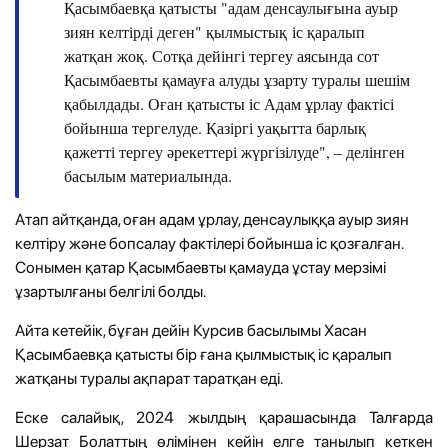
Қасымбаевқа қатысты "адам денсаулығына ауыр
зиян келтірді деген" қылмыстық іс қаралып
жатқан жоқ. Сотқа дейінгі тергеу аясында сот
Қасымбаевты қамауға алуды ұзарту туралы шешім
қабылдады. Оған қатысты іс Адам ұрлау фактісі
бойынша тергелуде. Қазіргі уақытта барлық
қажетті тергеу әрекеттері жүргізілуде", – делінген
басылым материалында.
Атап айтқанда, оған адам ұрлау, денсаулыққа ауыр зиян
келтіру және бопсалау фактілері бойынша іс қозғалған.
Сонымен қатар Қасымбаевты қамауда ұстау мерзімі
ұзартылғаны белгілі болды.
Айта кетейік, бұған дейін Курсив басылымы Х
асан
Қасымбаевқа қатысты
бір ғана қылмыстық іс қаралып
жатқаны туралы
ақпарат таратқан еді.
Еске салайық, 2024 жылдың қарашасында Талғарда
Шерзат Болаттың өлімінен кейін елге танылып кеткен