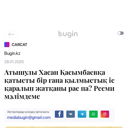
САЯСАТ
Bugin.kz
28.01.2025
Атышулы Хасан Қасымбаевқа
қатысты бір ғана қылмыстық іс
қаралып жатқаны рас па? Ресми
мәлімдеме
Авторларды қолдау орталығы
mediabugin@gmail.com