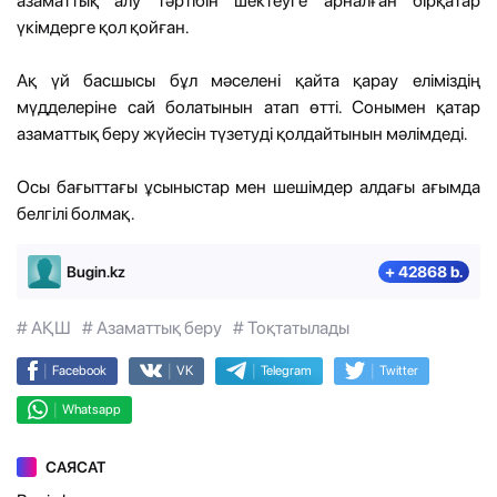
азаматтық алу тәртібін шектеуге арналған бірқатар
үкімдерге қол қойған.
Ақ үй басшысы бұл мәселені қайта қарау еліміздің
мүдделеріне сай болатынын атап өтті. Сонымен қатар
азаматтық беру жүйесін түзетуді қолдайтынын мәлімдеді.
Осы бағыттағы ұсыныстар мен шешімдер алдағы ағымда
белгілі болмақ.
Bugin.kz
+ 42868 b.
# АҚШ
# Азаматтық беру
# Тоқтатылады
|
|
|
|
Facebook
VK
Telegram
Twitter
|
Whatsapp
САЯСАТ