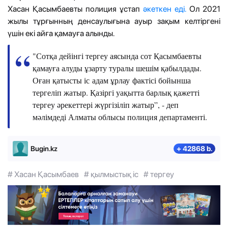
Хасан Қасымбаевты полиция ұстап
әкет
кен еді.
Ол 2021
жылы тұрғынның денсаулығына ауыр зақым келтіргені
үшін екі айға қамауға алынды.
"Сотқа дейінгі тергеу аясында сот Қасымбаевты
қамауға алуды ұзарту туралы шешім қабылдады.
Оған қатысты іс адам ұрлау фактісі бойынша
тергеліп жатыр. Қазіргі уақытта барлық қажетті
тергеу әрекеттері жүргізіліп жатыр”, - деп
мәлімдеді Алматы облысы полиция департаменті.
Bugin.kz
+ 42868 b.
# Хасан Қасымбаев
# қылмыстық іс
# тергеу