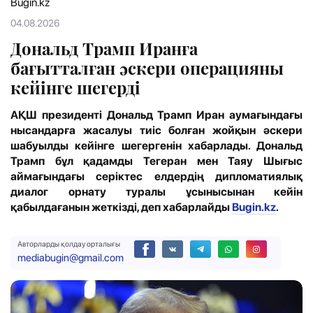
Bugin.kz
04.08.2026
Дональд Трамп Иранға
бағытталған әскери операцияны
кейінге шегерді
АҚШ президенті Дональд Трамп Иран аумағындағы
нысандарға жасалуы тиіс болған жойқын әскери
шабуылды кейінге шегергенін хабарлады. Дональд
Трамп бұл қадамды Тегеран мен Таяу Шығыс
аймағындағы серіктес елдердің дипломатиялық
диалог орнату туралы ұсынысынан кейін
қабылдағанын жеткізді, деп хабарлайды
Bugin.kz
.
Авторларды қолдау орталығы
mediabugin@gmail.com