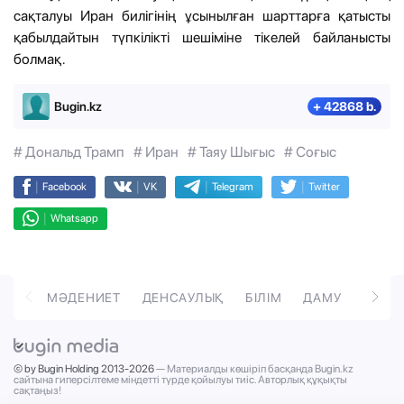
сақталуы Иран билігінің ұсынылған шарттарға қатысты
қабылдайтын түпкілікті шешіміне тікелей байланысты
болмақ.
Bugin.kz
+ 42868 b.
# Дональд Трамп
# Иран
# Таяу Шығыс
# Соғыс
|
|
|
|
Facebook
VK
Telegram
Twitter
|
Whatsapp
ОРТ
МӘДЕНИЕТ
ДЕНСАУЛЫҚ
БІЛІМ
ДАМУ
ТӘРБ
© by Bugin Holding 2013-2026
— Материалды көшіріп басқанда Bugin.kz
сайтына гиперсілтеме міндетті түрде қойылуы тиіс. Авторлық құқықты
сақтаңыз!