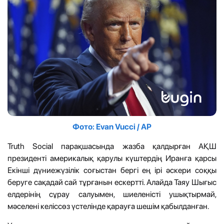
Фото: Evan Vucci / AP
Truth Social парақшасында жазба қалдырған АҚШ
президенті америкалық қарулы күштердің Иранға қарсы
Екінші дүниежүзілік соғыстан бергі ең ірі әскери соққы
беруге сақадай сай тұрғанын ескертті. Алайда Таяу Шығыс
елдерінің сұрау салуымен, шиеленісті ушықтырмай,
мәселені келіссөз үстелінде қарауға шешім қабылданған.