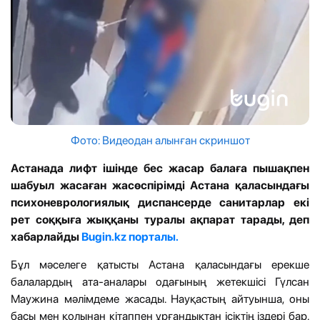
Фото: Видеодан алынған скриншот
Астанада лифт ішінде бес жасар балаға пышақпен
шабуыл жасаған жасөспірімді Астана қаласындағы
психоневрологиялық диспансерде санитарлар екі
рет соққыға жыққаны туралы ақпарат тарады, деп
хабарлайды
Bugin.kz порталы.
Бұл мәселеге қатысты Астана қаласындағы ерекше
балалардың ата-аналары одағының жетекшісі Гүлсан
Маужина мәлімдеме жасады. Науқастың айтуынша, оны
басы мен қолынан кітаппен ұрғандықтан ісіктің іздері бар.