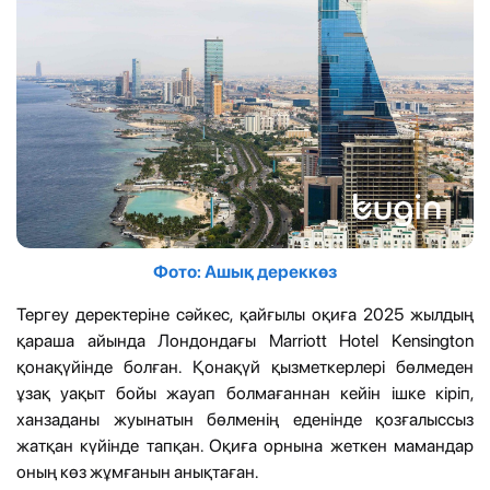
Фото: Ашық дереккөз
Тергеу деректеріне сәйкес, қайғылы оқиға 2025 жылдың
қараша айында Лондондағы Marriott Hotel Kensington
қонақүйінде болған. Қонақүй қызметкерлері бөлмеден
ұзақ уақыт бойы жауап болмағаннан кейін ішке кіріп,
ханзаданы жуынатын бөлменің еденінде қозғалыссыз
жатқан күйінде тапқан. Оқиға орнына жеткен мамандар
оның көз жұмғанын анықтаған.