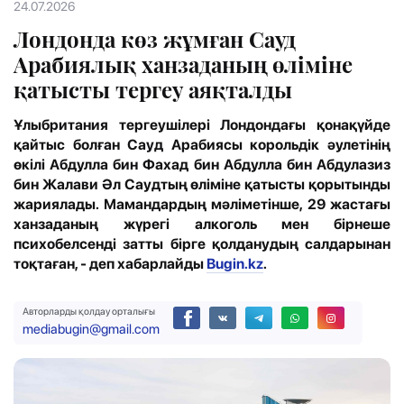
24.07.2026
Лондонда көз жұмған Сауд
Арабиялық ханзаданың өліміне
қатысты тергеу аяқталды
Ұлыбритания тергеушілері Лондондағы қонақүйде
қайтыс болған Сауд Арабиясы корольдік әулетінің
өкілі Абдулла бин Фахад бин Абдулла бин Абдулазиз
бин Жалави Әл Саудтың өліміне қатысты қорытынды
жариялады. Мамандардың мәліметінше, 29 жастағы
ханзаданың жүрегі алкоголь мен бірнеше
психобелсенді затты бірге қолданудың салдарынан
тоқтаған, - деп хабарлайды
Bugin.kz
.
Авторларды қолдау орталығы
mediabugin@gmail.com