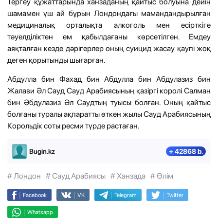
Тергеу құжаттарында ханзаданың қайтыс болуына дейін
шамамен үш ай бұрын Лондондағы мамандандырылған
медициналық орталықта алкоголь мен есірткіге
тәуелділіктен ем қабылдағаны көрсетілген. Емдеу
аяқталған кезде дәрігерлер оның суицид жасау қаупі жоқ
деген қорытынды шығарған.
Абдулла бин Фахад бин Абдулла бин Абдулазиз бин
Жалави Әл Сауд Сауд Арабиясының қазіргі королі Салман
бин Әбдулазиз Әл Саудтың туысы болған. Оның қайтыс
болғаны туралы ақпаратты өткен жылы Сауд Арабиясының
Корольдік соты ресми түрде растаған.
Bugin.kz
+ 42868 b.
# Лондон
# Сауд Арабиясы
# Ханзада
# Өлім
|
|
|
|
Facebook
VK
Telegram
Twitter
|
Whatsapp