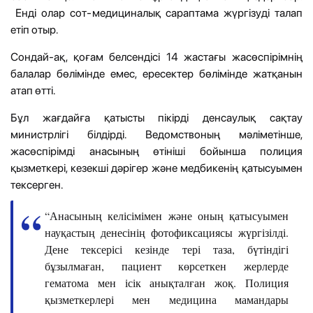
Енді олар сот-медициналық сараптама жүргізуді талап
етіп отыр.
Сондай-ақ, қоғам белсендісі 14 жастағы жасөспірімнің
балалар бөлімінде емес, ересектер бөлімінде жатқанын
атап өтті.
Бұл жағдайға қатысты пікірді денсаулық сақтау
министрлігі білдірді. Ведомствоның мәліметінше,
жасөспірімді анасының өтініші бойынша полиция
қызметкері, кезекші дәрігер және медбикенің қатысуымен
тексерген.
“Анасының келісімімен және оның қатысуымен
науқастың денесінің фотофиксациясы жүргізілді.
Дене тексерісі кезінде тері таза, бүтіндігі
бұзылмаған, пациент көрсеткен жерлерде
гематома мен ісік анықталған жоқ. Полиция
қызметкерлері мен медицина мамандары