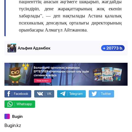
пациенттің анасын әңгімеге шақырып, жағдайды
түсіндіріп, дене жарақаттарының жоқ екенін
хабарлады”, — деп нақтылады Астана қалалық
психикалық денсаулық орталығы директорының
орынбасары Алмагүл Айтжанова.
Альфия Адамбек
+ 20773 b.
|
|
|
|
Facebook
VK
Telegram
Twitter
|
Whatsapp
Bugin
Bugin.kz