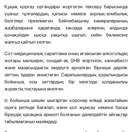
Құқық қорғау органдары жүргізген тексеру барысында
үшінші тұлғалардың қатысы немесе зорлық-зомбылық
белгілері тіркелмеген. Бейнебақылау камераларының
жазбаларына қарағанда, ханзада өлерінің алдында
қонақүйден қысқа уақытқа шығып, кейін бөлмесіне
жалғыз қайтып келген.
Сот-медициналық сараптама оның ағзасынан алкогольдің
жоғары мөлшерін, сондай-ақ GHB есірткісін, каннабисті
және мазасыздықты емдеуге арналған бірнеше дәрілік
заттың іздерін анықтаған. Сарапшылардың қорытындысы
бойынша, осы заттардың бір мезгілде қолданылуы
жүректің тоқтауына әкелген.
Іс бойынша шешім шығарған коронер өлімді жазатайым
оқиға ретінде бағалап, өзіне қол жұмсау немесе басқа
біреудің қасақана әрекеті болғанын дәлелдейтін айғақтар
табылмағанын мәлімдеді.