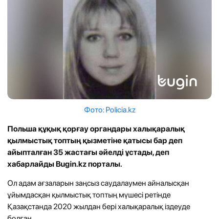
Фото: Policia.kz
Польша құқық қорғау органдары халықаралық
қылмыстық топтың қызметіне қатысы бар деп
айыпталған 35 жастағы әйелді ұстады, деп
хабарлайды Bugin.kz порталы.
Ол адам ағзаларын заңсыз саудалаумен айналысқан
ұйымдасқан қылмыстық топтың мүшесі ретінде
Қазақстанда 2020 жылдан бері халықаралық іздеуде
болған.