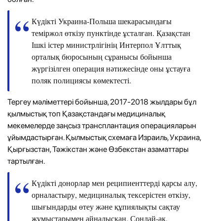
Күдікті Украина-Польша шекарасындағы
теміржол өткізу пунктінде ұсталған. Қазақстан
Ішкі істер министрлігінің Интерпол Ұлттық
орталық бюросының сұранысы бойынша
жүргізілген операция нәтижесінде оны ұстауға
поляк полициясы көмектесті.
Тергеу мәліметтері бойынша, 2017-2018 жылдары бұл
қылмыстық топ Қазақстандағы медициналық
мекемелерде заңсыз трансплантация операцияларын
ұйымдастырған. Қылмыстық схемаға Израиль, Украина,
Қырғызстан, Тәжікстан және Өзбекстан азаматтары
тартылған.
Күдікті донорлар мен реципиенттерді қарсы алу,
орналастыру, медициналық тексерістен өткізу,
шығындарды өтеу және құпиялықты сақтау
жұмыстарымен айналысқан. Сондай-ақ,