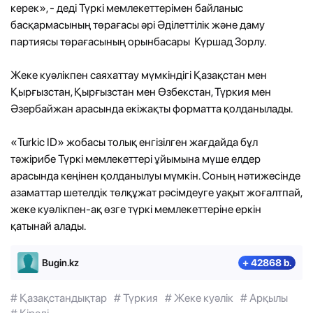
керек», - деді Түркі мемлекеттерімен байланыс
басқармасының төрағасы әрі Әділеттілік және даму
партиясы төрағасының орынбасары Күршад Зорлу.
Жеке куәлікпен саяхаттау мүмкіндігі Қазақстан мен
Қырғызстан, Қырғызстан мен Өзбекстан, Түркия мен
Әзербайжан арасында екіжақты форматта қолданылады.
«Turkic ID» жобасы толық енгізілген жағдайда бұл
тәжірибе Түркі мемлекеттері ұйымына мүше елдер
арасында кеңінен қолданылуы мүмкін. Соның нәтижесінде
азаматтар шетелдік төлқұжат рәсімдеуге уақыт жоғалтпай,
жеке куәлікпен-ақ өзге түркі мемлекеттеріне еркін
қатынай алады.
Bugin.kz
+ 42868 b.
# Қазақстандықтар
# Түркия
# Жеке куәлік
# Арқылы