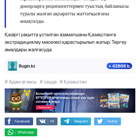
донорларға реципиенттермен туыстық байланысы
туралы жалған ақпаратты жаттатқызғаны
анықталды.
Қазіргі уақытта ұсталған азаматшаны Қазақстанға
экстрадициялау мәселесі қарастырылып жатыр. Тергеу
амалдары жалғасуда.
Bugin.kz
+ 42868 b.
# Адам ағзасы
# сауда
# Қазақстан
|
|
|
|
Facebook
VK
Telegram
Twitter
|
Whatsapp