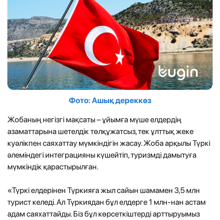
Фото: Ашық дереккөз
Жобаның негізгі мақсаты – ұйымға мүше елдердің
азаматтарына шетелдік төлқұжатсыз, тек ұлттық жеке
куәлікпен саяхаттау мүмкіндігін жасау. Жоба арқылы Түркі
әлеміндегі интеграцияны күшейтіп, туризмді дамытуға
мүмкіндік қарастырылған.
«Түркі елдерінен Түркияға жыл сайын шамамен 3,5 млн
турист келеді. Ал Түркиядан бұл елдерге 1 млн-нан астам
адам саяхаттайды. Біз бұл көрсеткіштерді арттыруымыз