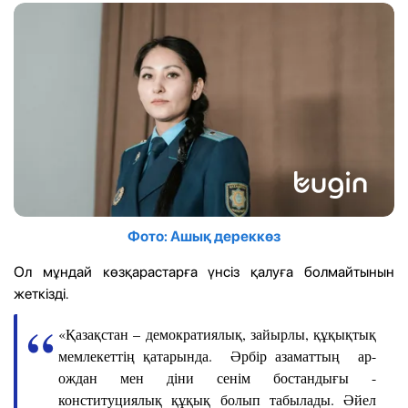
Фото: Ашық дереккөз
Ол мұндай көзқарастарға үнсіз қалуға болмайтынын
жеткізді.
«Қазақстан – демократиялық, зайырлы, құқықтық
мемлекеттің қатарында. Әрбір азаматтың ар-
ождан мен діни сенім бостандығы -
конституциялық құқық болып табылады. Әйел