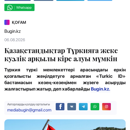
|
Whatsapp
ҚОҒАМ
Bugin.kz
06.08.2026
Қазақстандықтар Түркияға жеке
куәлік арқылы кіре алуы мүмкін
Түркия түркі мемлекеттері арасындағы еркін
қозғалысты жеңілдетуге арналған «Turkic ID»
бастамасын кезең-кезеңімен жүзеге асыруды
жалғастырып жатыр, деп хабарлайды
Bugin.kz.
Авторларды қолдау орталығы
mediabugin@gmail.com