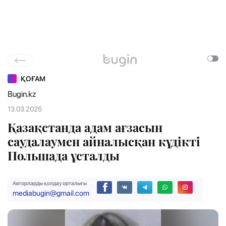
ҚОҒАМ
Bugin.kz
13.03.2025
Қазақстанда адам ағзасын
саудалаумен айналысқан күдікті
Польшада ұсталды
Авторларды қолдау орталығы
mediabugin@gmail.com