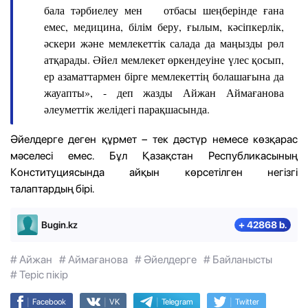
бала тәрбиелеу мен отбасы шеңберінде ғана
емес, медицина, білім беру, ғылым, кәсіпкерлік,
әскери және мемлекеттік салада да маңызды рөл
атқарады. Әйел мемлекет өркендеуіне үлес қосып,
ер азаматтармен бірге мемлекеттің болашағына да
жауапты», - деп жазды Айжан Аймағанова
әлеуметтік желідегі парақшасында.
Әйелдерге деген құрмет – тек дәстүр немесе көзқарас
мәселесі емес. Бұл Қазақстан Республикасының
Конституциясында айқын көрсетілген негізгі
талаптардың бірі.
Bugin.kz
+ 42868 b.
# Айжан
# Аймағанова
# Әйелдерге
# Байланысты
# Теріс пікір
|
|
|
|
Facebook
VK
Telegram
Twitter