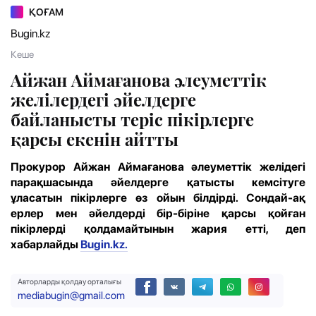
ҚОҒАМ
Bugin.kz
Кеше
Айжан Аймағанова әлеуметтік
желілердегі әйелдерге
байланысты теріс пікірлерге
қарсы екенін айтты
Прокурор Айжан Аймағанова әлеуметтік желідегі
парақшасында әйелдерге қатысты кемсітуге
ұласатын пікірлерге өз ойын білдірді. Сондай-ақ
ерлер мен әйелдерді бір-біріне қарсы қойған
пікірлерді қолдамайтынын жария етті, деп
хабарлайды
Bugin.kz.
Авторларды қолдау орталығы
mediabugin@gmail.com