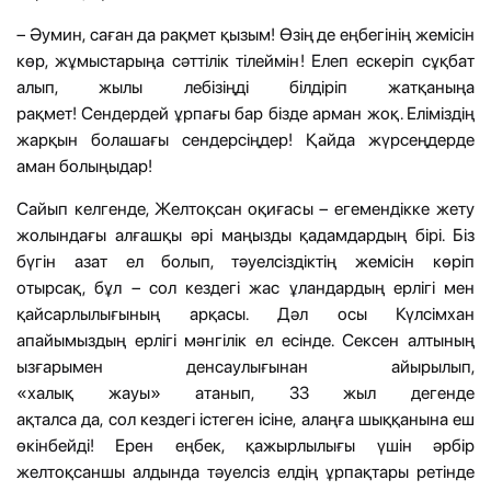
– Әумин, саған да рақмет қызым! Өзің де еңбегінің жемісін
көр, жұмыстарыңа сәттілік тілеймін! Елеп ескеріп сұқбат
алып, жылы лебізіңді білдіріп жатқаныңа
рақмет! Сендердей ұрпағы бар бізде арман жоқ. Еліміздің
жарқын болашағы сендерсіңдер! Қайда жүрсеңдерде
аман болыңыдар!
Сайып келгенде, Желтоқсан оқиғасы – егемендікке жету
жолындағы алғашқы әрі маңызды қадамдардың бірі. Біз
бүгін азат ел болып, тәуелсіздіктің жемісін көріп
отырсақ, бұл – сол кездегі жас ұландардың ерлігі мен
қайсарлылығының арқасы. Дәл осы Күлсімхан
апайымыздың ерлігі мәнгілік ел есінде. Сексен алтының
ызғарымен денсаулығынан айырылып,
«халық жауы» атанып, 33 жыл дегенде
ақталса да, сол кездегі істеген ісіне, алаңға шыққанына еш
өкінбейді! Ерен еңбек, қажырлылығы үшін әрбір
желтоқсаншы алдында тәуелсіз елдің ұрпақтары ретінде