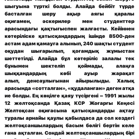
шығуына түрткі болды.
Алайда бейбіт түрде
басталған шеру ақыр аяғы қаралы
оқиғамен,
әскерилер мен студенттер
арасындағы қақтығыспен
жалғасты
.
Кейіннен
көтеріліске қатысқандар
д
ың ішінде 8500-ден
астам адам қамауға алынып,
240 шақты
студент
оқудан шығарылып,
қоғамдық жұмыстан
шеттетілді.
Алайда бұл көтеріліс залалы тек
бұнымен шектеліп қоймады,
алаңға
шыққандардың көбі ауыр жарақат
алып
,
денсаулығынан айырылыды
. Х
алық
арасында
«
сотталған
»
,
«
қудаланған
»
деген атқа
ие болды
.
Е
ң көңілге қаяу түсіргені
–
1991 жылы
12 желтоқсанда Қазақ КСР Жоғарғы Кеңесі
Желтоқсан оқиғасына қатысқандард
ы
ақтау
туралы арнайы қаулы қабылдаса
да сол кездегі
желтоқсаншылардың басым бөлігі бертін
келе
ғана ақталған.
Сондай желтоқсаншылардың бірі