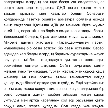
солдаттары, олардың артында басқа ұлт солдаттары, ал
соңғы рядтарда қолдарына ДНД деген қызыл жолақ
таққан орыстар мен қазақтар болды. Солардың
қолдарында газетке оралған арматура болғаны есімде
анық сақталған. Қасымда АДК-да менімен бірге жұмыс
істейтін қыздар-жігіттер бәріміз солдаттарға жақын барып
тілдеспекші болдық, бірақ ешкімнен жауап ала алмадық.
Мінбеге шығып жастарға «Тараңдар»-деген партия
мүшелерінің бір сөзін естісек, бір сөзін естімедік. Себебі
адамдар көп болды, олардың барлығы сұрақтарына жауап
алу үшін мінбеге жақындауға ұмтылған жастардың
әрекетінен ештеңе шықпады. Сөйтіп жүргенде келіп-
жеткен ауыр техникадан, тұрған жастар жан-жаққа қаша
жөнелді. Ал мен болсам аяғым тайғанақтап қайда
қашарымды білмей ортада қалып қойдым. Енді оңтайланып
ешкім жоқ жаққа қашуға ниеттенген кезде алдымнан бір
орыс солдаты жаман сөзбен айқалап маған қарсы
ұмтылды, мен артқа қарағаным сол еді, басымнан қатты
соққы алып, жерге құладым. Сол кезде жан-жақтан