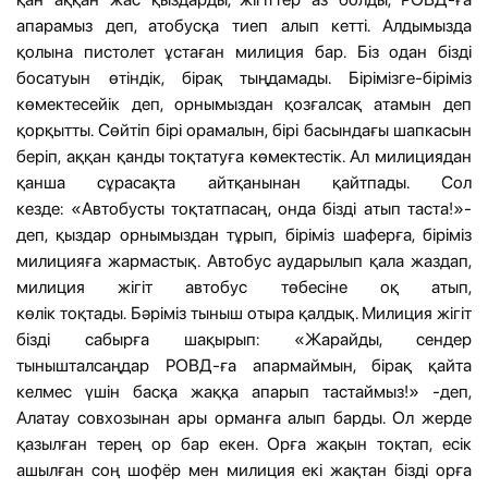
апарамыз деп, атобусқа тиеп алып кетті. Алдымызда
қолына пистолет ұстаған милиция бар. Біз одан бізді
босатуын өтіндік, бірақ тыңдамады. Бірімізге-біріміз
көмектесейік деп, орнымыздан қозғалсақ атамын деп
қорқытты. Сөйтіп бірі орамалын, бірі басындағы шапкасын
беріп, аққан қанды тоқтатуға көмектестік. Ал милициядан
қанша сұрасақта айтқанынан қайтпады. Сол
кезде: «Автобусты тоқтатпасаң, онда бізді атып таста!»-
деп, қыздар орнымыздан тұрып, біріміз шаферға, біріміз
милицияға жармастық. Автобус аударылып қала жаздап,
милиция жігіт автобус төбесіне оқ атып,
көлік тоқтады. Бәріміз тыныш отыра қалдық. Милиция жігіт
бізді сабырға шақырып: «Жарайды, сендер
тынышталсаңдар РОВД-ға апармаймын, бірақ қайта
келмес үшін басқа жаққа апарып тастаймыз!» -деп,
Алатау совхозынан ары орманға алып барды. Ол жерде
қазылған терең ор бар екен. Орға жақын тоқтап, есік
ашылған соң шофёр мен милиция екі жақтан бізді орға