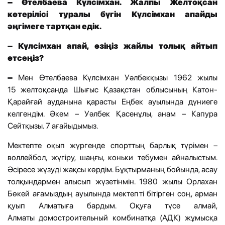
– Ө
телбаева К
ү
лс
і
мхан
.
Ж
алпы
Ж
елтоқсан
көтерілісі туралы бүгін
Күлсімхан
апай
ды
әңгімеге тартқан едік
.
–
К
ү
лс
і
мхан апай
,
өзіңіз жайлы толық айтып
өтсеңіз?
–
Мен Өтелбаева Күлсімхан Уәлбекқызы 1962 жылы
15 желтоқсанда Шығыс Қазақстан облысының Катон-
Қарайғай ауданына қарасты Еңбек ауылында дүниеге
келгендім. Әкем – Уәлбек Қасенұлы, анам – Капура
Сейтқызы. 7 ағайыдымыз.
Мектепте оқып жүргенде спорттың барлық түрімен –
воллейбол, жүгіру, шаңғы, коньки тебумен айналыстым.
Әсіресе жүзуді жақсы көрдім. Бұқтырманың бойында, асау
толқындармен алысып жүзетінмін. 1980 жылы Орлахан
Бөкей ағамыздың ауылында мектепті бітірген соң, арман
қуып Алматыға бардым. Оқуға түсе алмай,
Алматы домостроительный комбинатқа (АДК) жұмысқа