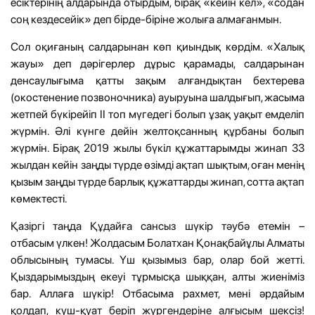
есіктерінің алдарында отырдым, бірақ «кейін кел», «содан
соң кездесейік» деп бірде-біріне жолыға алмағанмын.
Сол оқиғаның салдарынан көп қиындық көрдім. «Халық
жауы» деп дәрігерлер дұрыс қарамады, салдарынан
денсаулығыма қатты зақым алғандықтан бехтерева
(окостенение позвоночника) ауыруына шалдығып, жасыма
жетпей бүкірейіп II топ мүгедегі болып ұзақ уақыт емделіп
жүрмін. Әлі күнге дейін желтоқсанның құрбаны болып
жүрмін. Бірақ 2019 жылы бүкіл құжаттарымды жинап 33
жылдан кейін заңды түрде өзімді ақтап шықтым, оған менің
қызым заңды түрде барлық құжаттарды жинап, сотта ақтап
көмектесті.
Қазіргі таңда Құдайға сансыз шүкір тәубә етемін –
отбасым үлкен! Жолдасым Болатхан Қонақбайұлы Алматы
облысының тумасы. Үш қызымыз бар, олар бой жетті.
Қыздарымыздың екеуі тұрмысқа шыққан, алты жиеніміз
бар. Аллаға шүкір! Отбасыма рахмет, мені әрдайым
қолдап, күш-қуат беріп жүргендеріне алғысым шексіз!