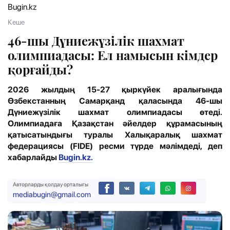
Bugin.kz
Кеше
46-шы Дүниежүзілік шахмат
олимпиадасы: Ел намысын кімдер
қорғайды?
2026 жылдың 15-27 қыркүйек аралығында
Өзбекстанның Самарқанд қаласында 46-шы
Дүниежүзілік шахмат олимпиадасы өтеді.
Олимпиадаға Қазақстан әйелдер құрамасының
қатысатындығы туралы Халықаралық шахмат
федерациясы (FIDE) ресми түрде мәлімдеді, деп
хабарлайды
Bugin.kz.
Авторларды қолдау орталығы
mediabugin@gmail.com