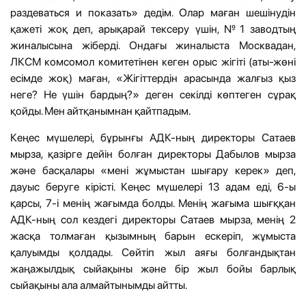
раздеваться и показать» дедім. Олар маған шешінудін
қажеті жоқ деп, арықарай тексеру үшін, №1 заводтың
жиналысына жіберді. Ондағы жиналыста Москвадан,
ЛКСМ комсомол комитетінен кеген орыс жігіті (аты-жөні
есімде жоқ) маған, «Жігіттердін арасында жалғыз қыз
неге? Не үшін бардың?» деген секілді көптеген сұрақ
қойды. Мен айтқанымнан қайтпадым.
Кеңес мүшелері, бұрынғы АДК-ның директоры Сатаев
мырза, қазірге дейін болған директоры Дабылов мырза
және басқалары «мені жұмыстан шығару керек» деп,
дауыс беруге кірісті. Кеңес мүшелері 13 адам еді, 6-ы
қарсы, 7-і менің жағымда болды. Менің жағыма шығққан
АДК-ның сол кездегі директоры Сатаев мырза, менің 2
жасқа толмаған қызымның барын ескеріп, жұмыста
қалуымды қолдады. Сөйтіп жыл аяғы болғандықтан
жаңажылдық сыйақыны және бір жыл бойы барлық
сыйақыны ала алмайтынымды айтты.