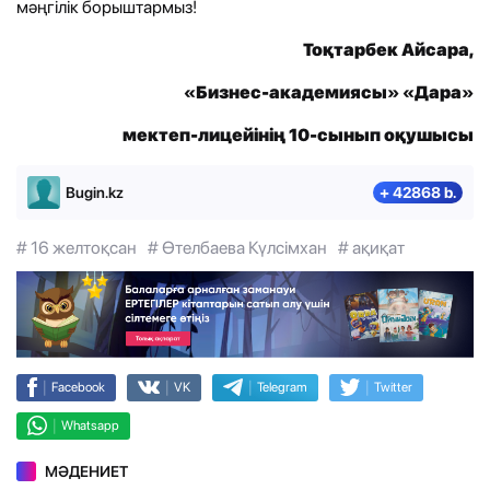
мәңгілік борыштармыз!
Тоқтарбек Айсара,
«Бизнес-академиясы» «Дара»
мектеп-лицейінің 10-сынып оқушысы
Bugin.kz
+ 42868 b.
# 16 желтоқсан
# Өтелбаева Күлсімхан
# ақиқат
|
|
|
|
Facebook
VK
Telegram
Twitter
|
Whatsapp
МӘДЕНИЕТ