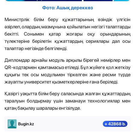
Фото: Ашық дереккөз
Министрлік білім беру құжаттарының өзіндік үлгісін
әзірлеп, олардың мазмұнына қойылатын негізгі талаптарды
бекітті. Сонымен қатар жоғары оқу орындарының
түлектеріне берілетін құжаттардың сериялары дәл осы
талаптар негізінде белгіленді.
Дипломдар арнайы модуль арқылы бірегей нөмірлер мен
QR-кодтармен қамтамасыз етіледі. Бұл жүйеге қол жеткізу
құқығы тек осы модульмен тіркелген және ресми түрде
жауапты университет қызметкерлеріне ғана беріледі.
Қазіргі уақытта білім беру саласында жалған құжаттардың
таралуын болдырмау үшін заманауи технологиялар мен
қатаң бақылау шаралары енгізілуде.
Bugin.kz
+ 42868 b.