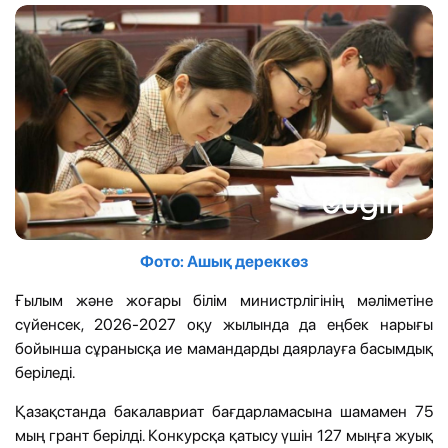
Фото: Ашық дереккөз
Ғылым және жоғары білім министрлігінің мәліметіне
сүйенсек, 2026-2027 оқу жылында да еңбек нарығы
бойынша сұранысқа ие мамандарды даярлауға басымдық
беріледі.
Қазақстанда бакалавриат бағдарламасына шамамен 75
мың грант берілді. Конкурсқа қатысу үшін 127 мыңға жуық