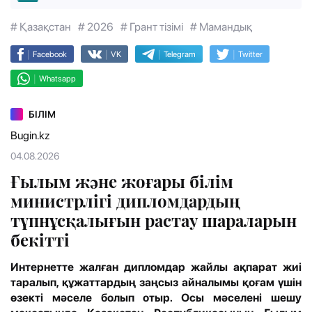
# Қазақстан
# 2026
# Грант тізімі
# Мамандық
|
|
|
|
Facebook
VK
Telegram
Twitter
|
Whatsapp
БІЛІМ
Bugin.kz
04.08.2026
Ғылым және жоғары білім
министрлігі дипломдардың
түпнұсқалығын растау шараларын
бекітті
Интернетте жалған дипломдар жайлы ақпарат жиі
таралып, құжаттардың заңсыз айналымы қоғам үшін
өзекті мәселе болып отыр. Осы мәселені шешу