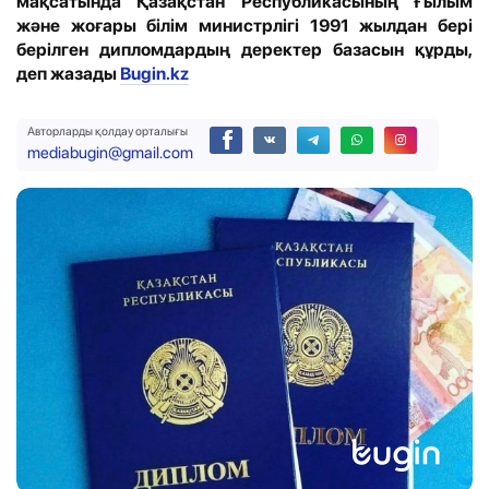
мақсатында Қазақстан Республикасының Ғылым
және жоғары білім министрлігі 1991 жылдан бері
берілген дипломдардың деректер базасын құрды,
деп жазады
Bugin.kz
Авторларды қолдау орталығы
mediabugin@gmail.com