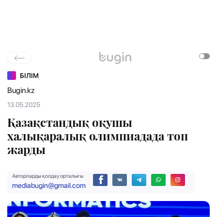
БІЛІМ
Bugin.kz
13.05.2025
Қазақстандық оқушы
халықаралық олимпиадада топ
жарды
Авторларды қолдау орталығы
mediabugin@gmail.com