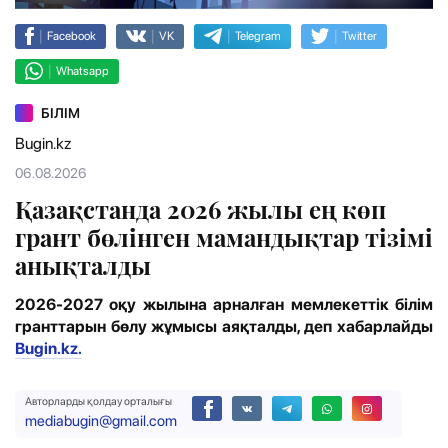
|
|
|
|
Facebook
VK
Telegram
Twitter
|
Whatsapp
БІЛІМ
Bugin.kz
06.08.2026
Қазақстанда 2026 жылы ең көп
грант бөлінген мамандықтар тізімі
анықталды
2026-2027 оқу жылына арналған мемлекеттік білім
гранттарын бөлу жұмысы аяқталды, деп хабарлайды
Bugin.kz.
Авторларды қолдау орталығы
mediabugin@gmail.com