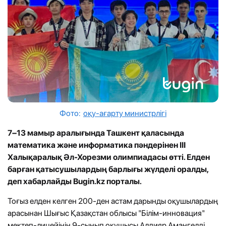
Фото:
оқу-ағарту министрлігі
7–13 мамыр аралығында Ташкент қаласында
математика және информатика пәндерінен III
Халықаралық Әл-Хорезми олимпиадасы өтті. Елден
барған қатысушылардың барлығы жүлделі оралды,
деп хабарлайды Bugin.kz порталы.
Тоғыз елден келген 200-ден астам дарынды оқушылардың
арасынан Шығыс Қазақстан облысы "Білім-инновация"
мектеп-лицейінің 9-сынып оқушысы Алдияр Амангелді