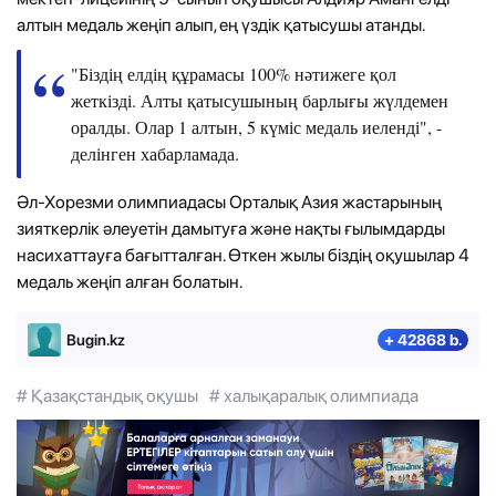
алтын медаль жеңіп алып, ең үздік қатысушы атанды.
"Біздің елдің құрамасы 100% нәтижеге қол
жеткізді. Алты қатысушының барлығы жүлдемен
оралды. Олар 1 алтын, 5 күміс медаль иеленді", -
делінген хабарламада.
Әл-Хорезми олимпиадасы Орталық Азия жастарының
зияткерлік әлеуетін дамытуға және нақты ғылымдарды
насихаттауға бағытталған. Өткен жылы біздің оқушылар 4
медаль жеңіп алған болатын.
Bugin.kz
+ 42868 b.
# Қазақстандық оқушы
# халықаралық олимпиада