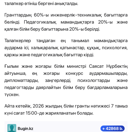
талапкер өтініш бергені анықталды.
Гранттардың 60%-ы инженерлік-техникалық бағыттарға
бөлінді. Педагогикалық мамандықтарға 20%-ы және
қалған білім беру бағыттарына 20%-ы берілді.
Талапкерлер таңдаған ең танымал мамандықтарға
аударма ісі, халықаралық қатынастар, құқық, психология,
қаржы және педагогикалық бағыттар кірді.
Ғылым және жоғары білім министрі Саясат Нұрбектің
айтуынша, ең жоғары конкурс аудармашыларды,
дипломаттарды, заңгерлерді, психологтарды және
педагогтарды даярлайтын білім беру бағдарламаларына
түскен.
Айта кетейік, 2026 жылдың білім гранты нәтижесі 7 тамыз
күні сағат 15:00-де жарияланатын болады.
Bugin.kz
+ 42868 b.