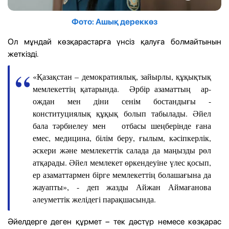
Фото: Ашық дереккөз
Ол мұндай көзқарастарға үнсіз қалуға болмайтынын
жеткізді.
«Қазақстан – демократиялық, зайырлы, құқықтық
мемлекеттің қатарында. Әрбір азаматтың ар-
ождан мен діни сенім бостандығы -
конституциялық құқық болып табылады. Әйел
бала тәрбиелеу мен отбасы шеңберінде ғана
емес, медицина, білім беру, ғылым, кәсіпкерлік,
әскери және мемлекеттік салада да маңызды рөл
атқарады. Әйел мемлекет өркендеуіне үлес қосып,
ер азаматтармен бірге мемлекеттің болашағына да
жауапты», - деп жазды Айжан Аймағанова
әлеуметтік желідегі парақшасында.
Әйелдерге деген құрмет – тек дәстүр немесе көзқарас