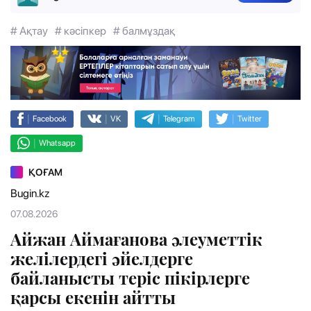
# Ақтау
# кәсіпкер
# балмұздақ
|
|
|
|
Facebook
VK
Telegram
Twitter
|
Whatsapp
ҚОҒАМ
Bugin.kz
07.08.2026
Айжан Аймағанова әлеуметтік
желілердегі әйелдерге
байланысты теріс пікірлерге
қарсы екенін айтты