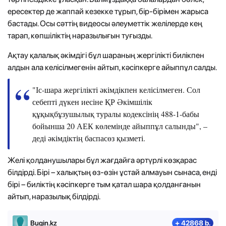
ересектер де жаппай кезекке тұрып, бір-бірімен жарыса
бастады. Осы сәттің видеосы әлеуметтік желілерде кең
тарап, көпшіліктің наразылығын туғызды.
Ақтау қалалық әкімдігі бұл шараның жергілікті билікпен
алдын ала келісілмегенін айтып, кәсіпкерге айыппұл салды.
"Іс-шара жергілікті әкімдікпен келісілмеген. Сол
себепті дүкен иесіне ҚР Әкімшілік
құқықбұзушылық туралы кодексінің 488-1-бабы
бойынша 20 АЕК көлемінде айыппұл салынды", –
деді әкімдіктің баспасөз қызметі.
Желі қолданушылары бұл жағдайға әртүрлі көзқарас
білдірді. Бірі – халықтың өз-өзін ұстай алмауын сынаса, енді
бірі – биліктің кәсіпкерге тым қатал шара қолданғанын
айтып, наразылық білдірді.
Bugin.kz
+ 42868 b.