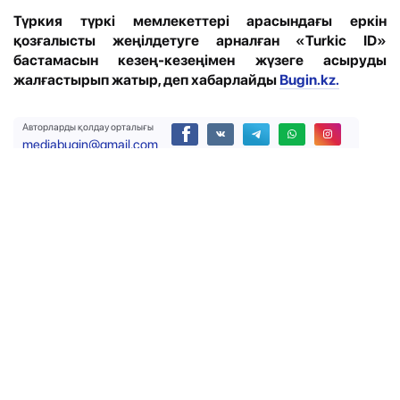
Түркия түркі мемлекеттері арасындағы еркін
қозғалысты жеңілдетуге арналған «Turkic ID»
бастамасын кезең-кезеңімен жүзеге асыруды
жалғастырып жатыр, деп хабарлайды
Bugin.kz.
Авторларды қолдау орталығы
mediabugin@gmail.com
Фото: Ашық дереккөз