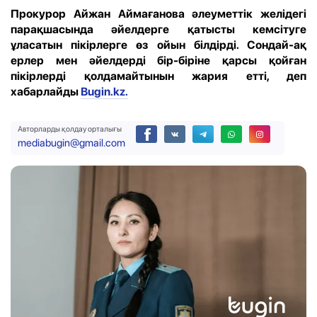
Прокурор Айжан Аймағанова әлеуметтік желідегі
парақшасында әйелдерге қатысты кемсітуге
ұласатын пікірлерге өз ойын білдірді. Сондай-ақ
ерлер мен әйелдерді бір-біріне қарсы қойған
пікірлерді қолдамайтынын жария етті, деп
хабарлайды
Bugin.kz.
Авторларды қолдау орталығы
mediabugin@gmail.com