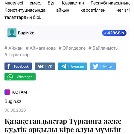
мәселесі емес. Бұл Қазақстан Республикасының
Конституциясында айқын көрсетілген негізгі
талаптардың бірі.
Bugin.kz
+ 42868 b.
# Айжан
# Аймағанова
# Әйелдерге
# Байланысты
# Теріс пікір
|
|
|
|
Facebook
VK
Telegram
Twitter
|
Whatsapp
ҚОҒАМ
Bugin.kz
06.08.2026
Қазақстандықтар Түркияға жеке
куәлік арқылы кіре алуы мүмкін