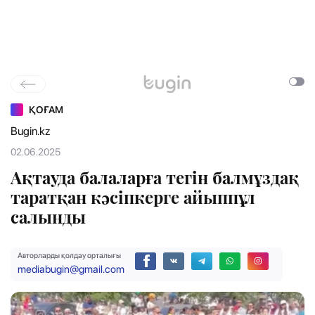
ҚОҒАМ
Bugin.kz
02.06.2025
Ақтауда балаларға тегін балмұздақ
таратқан кәсіпкерге айыппұл
салынды
Авторларды қолдау орталығы
mediabugin@gmail.com