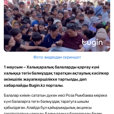
Фото: видеодан скриншот
1 маусым – Халықаралық балаларды қорғау күні
халыққа тегін балмұздақ таратқан ақтаулық кәсіпкер
әкімшілік жауапкершілікке тартылды, деп
хабарлайды Bugin.kz порталы.
Балалар киімін сататын дүкен иесі Роза Рымбаева мереке
күні балаларға тегін балмұздақ таратуға шешім
қабылдаған. Алайда бұл қайырымдылық акциясы
тәртіпсіздікке ұласқан. Балмұздаққа балалардан бөлек,