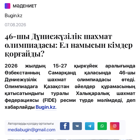
МӘДЕНИЕТ
Bugin.kz
07.08.2026
46-шы Дүниежүзілік шахмат
олимпиадасы: Ел намысын кімдер
қорғайды?
2026 жылдың 15-27 қыркүйек аралығында
Өзбекстанның Самарқанд қаласында 46-шы
Дүниежүзілік шахмат олимпиадасы өтеді.
Олимпиадаға Қазақстан әйелдер құрамасының
қатысатындығы туралы Халықаралық шахмат
федерациясы (FIDE) ресми түрде мәлімдеді, деп
хабарлайды
Bugin.kz.
Авторларды қолдау орталығы
mediabugin@gmail.com