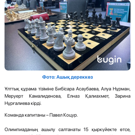
Фото: Ашық дереккөз
Ұлттық құрама тізіміне Бибісара Асаубаева, Алуа Нұрман,
Меруерт Камалиденова, Елназ Қалиахмет, Зарина
Нұрғалиева кірді.
Команда капитаны – Павел Коцур.
Олимпиаданың ашылу салтанаты 15 қыркүйекте өтсе,