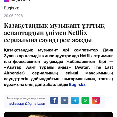
МӘДЕНИЕТ
Bugin.kz
29.06.2026
Қазақстандық музыкант ұлттық
аспаптардың үнімен Netflix
сериалына саундтрек жазды
Қазақстандық музыкант әрі композитор Дана
Зұлпыхар әлемдік киноиндустрияда Netflix стриминг
платформасының ауқымды жобаларының бірі —
«Аватар: Аанг туралы аңыз» (Avatar: The Last
Airbender) сериалының екінші маусымының
саундтрегін дайындайтын шығармашылық топтың
құрамына енді
,
деп хабарлайды
Bugin.kz
.
Авторларды қолдау орталығы
mediabugin@gmail.com