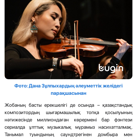
Фото: Дана Зұлпыхардың әлеуметтік желідегі
парақшасынан
Жобаның басты ерекшелігі де осында – қазақстандық
композитордың шығармашылық топқа қосылуының
нәтижесінде миллиондаған көрермені бар фэнтези
сериалда ұлттық музыкалық мұрамыз насихатталмақ.
Танымал туындының саундтрегінен домбыра мен