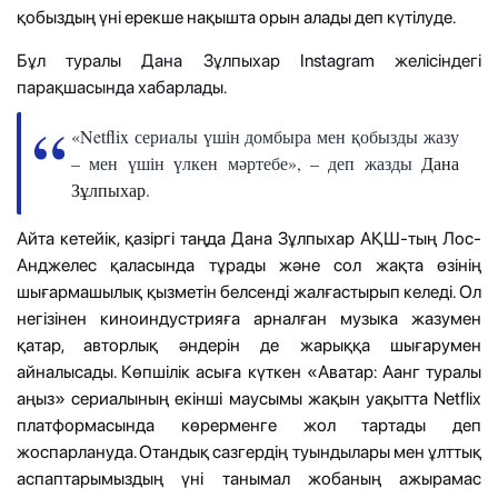
қобыздың үні ерекше нақышта орын алады деп күтілуде.
Бұл туралы Дана Зұлпыхар Instagram желісіндегі
парақшасында хабарлады.
«Netflix сериалы үшін домбыра мен қобызды жазу
– мен үшін үлкен мәртебе», – деп жазды
Дана
Зұлпыхар
.
Айта кетейік, қазіргі таңда Дана Зұлпыхар АҚШ-тың Лос-
Анджелес қаласында тұрады және сол жақта өзінің
шығармашылық қызметін белсенді жалғастырып келеді. Ол
негізінен киноиндустрияға арналған музыка жазумен
қатар, авторлық әндерін де жарыққа шығарумен
айналысады. Көпшілік асыға күткен «Аватар: Аанг туралы
аңыз» сериалының екінші маусымы жақын уақытта Netflix
платформасында көрерменге жол тартады деп
жоспарлануда. Отандық сазгердің туындылары мен ұлттық
аспаптарымыздың үні танымал жобаның ажырамас