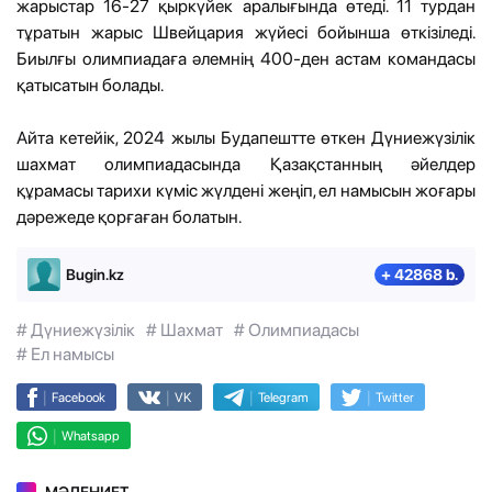
жарыстар 16-27 қыркүйек аралығында өтеді. 11 турдан
тұратын жарыс Швейцария жүйесі бойынша өткізіледі.
Биылғы олимпиадаға әлемнің 400-ден астам командасы
қатысатын болады.
Айта кетейік, 2024 жылы Будапештте өткен Дүниежүзілік
шахмат олимпиадасында Қазақстанның әйелдер
құрамасы тарихи күміс жүлдені жеңіп, ел намысын жоғары
дәрежеде қорғаған болатын.
Bugin.kz
+ 42868 b.
# Дүниежүзілік
# Шахмат
# Олимпиадасы
# Ел намысы
|
|
|
|
Facebook
VK
Telegram
Twitter
|
Whatsapp