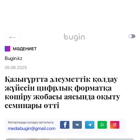
МӘДЕНИЕТ
Bugin.kz
05.06.2025
Қазығұртта әлеуметтік қолдау
жүйесін цифрлық форматқа
көшіру жобасы аясында оқыту
семинары өтті
Авторларды қолдау орталығы
mediabugin@gmail.com