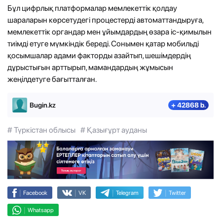
Бұл цифрлық платформалар мемлекеттік қолдау
шараларын көрсетудегі процестерді автоматтандыруға,
мемлекеттік органдар мен ұйымдардың өзара іс-қимылын
тиімді етуге мүмкіндік береді. Сонымен қатар мобильді
қосымшалар адами факторды азайтып, шешімдердің
дұрыстығын арттырып, мамандардың жұмысын
жеңілдетуге бағытталған.
Bugin.kz
+ 42868 b.
# Түркістан облысы
# Қазығұрт ауданы
|
|
|
|
Facebook
VK
Telegram
Twitter
|
Whatsapp