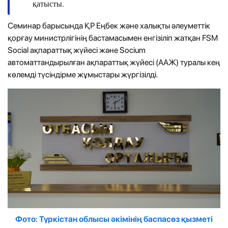
қатысты.
Семинар барысында ҚР Еңбек және халықты әлеуметтік
қорғау министрлігінің бастамасымен енгізіліп жатқан FSM
Social ақпараттық жүйесі және Socium
автоматтандырылған ақпараттық жүйесі (ААЖ) туралы кең
көлемді түсіндірме жұмыстары жүргізілді.
Фото: Түркістан облысы әкімінің баспасөз қызметі