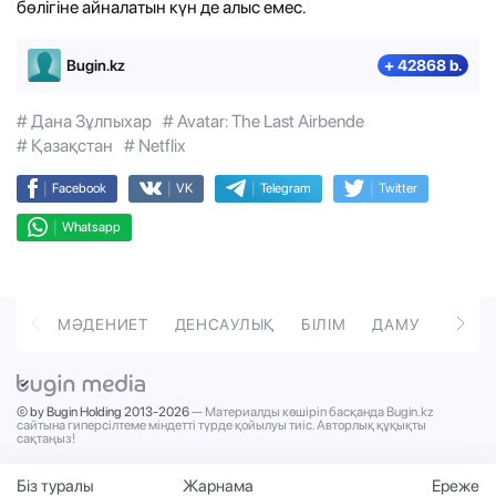
бөлігіне айналатын күн де алыс емес.
Bugin.kz
+ 42868 b.
# Дана Зұлпыхар
# Avatar: The Last Airbende
# Қазақстан
# Netflix
|
|
|
|
Facebook
VK
Telegram
Twitter
|
Whatsapp
ОРТ
МӘДЕНИЕТ
ДЕНСАУЛЫҚ
БІЛІМ
ДАМУ
ТӘРБ
© by Bugin Holding 2013-2026
— Материалды көшіріп басқанда Bugin.kz
сайтына гиперсілтеме міндетті түрде қойылуы тиіс. Авторлық құқықты
сақтаңыз!
Біз туралы
Жарнама
Ереже