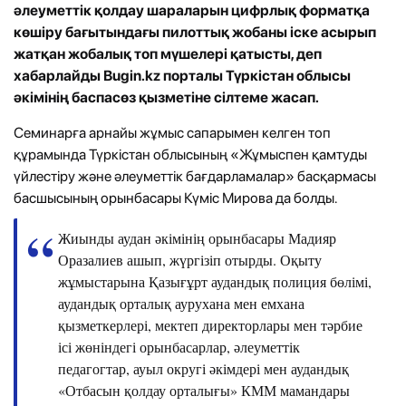
әлеуметтік қолдау шараларын цифрлық форматқа
көшіру бағытындағы пилоттық жобаны іске асырып
жатқан жобалық топ мүшелері қатысты, деп
хабарлайды Bugin.kz порталы Түркістан облысы
әкімінің баспасөз қызметіне сілтеме жасап.
Семинарға арнайы жұмыс сапарымен келген топ
құрамында Түркістан облысының «Жұмыспен қамтуды
үйлестіру және әлеуметтік бағдарламалар» басқармасы
басшысының орынбасары Күміс Мирова да болды.
Жиынды аудан әкімінің орынбасары Мадияр
Оразалиев ашып, жүргізіп отырды. Оқыту
жұмыстарына Қазығұрт аудандық полиция бөлімі,
аудандық орталық аурухана мен емхана
қызметкерлері, мектеп директорлары мен тәрбие
ісі жөніндегі орынбасарлар, әлеуметтік
педагогтар, ауыл округі әкімдері мен аудандық
«Отбасын қолдау орталығы» КММ мамандары