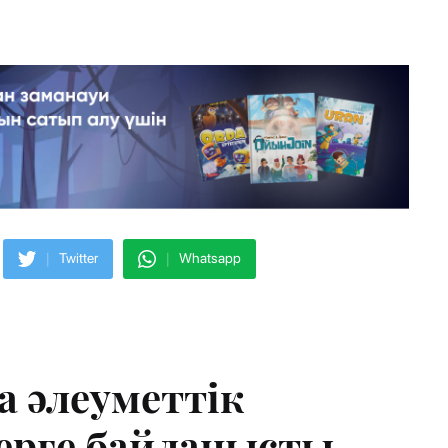
|
|
Twitter
Whatsapp
 әлеуметтік
дерге байланысты