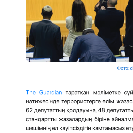
Фото: d
The Guardian
таратқан мәліметке сүй
нәтижесінде террористерге өлім жазас
62 депутаттың қолдауына, 48 депутатты
стандартты жазалардың біріне айналм
шешімнің ел қауіпсіздігін қамтамасыз ету