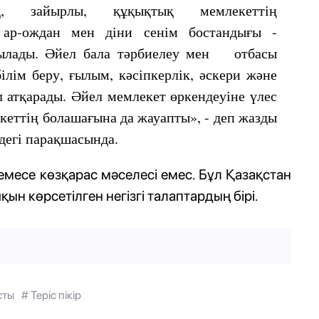
қ, зайырлы, құқықтық мемлекеттің
р-ождан мен діни сенім бостандығы -
былады. Әйел бала тәрбиелеу мен отбасы
ілім беру, ғылым, кәсіпкерлік, әскери және
л атқарады. Әйел мемлекет өркендеуіне үлес
екеттің болашағына да жауапты», - деп жазды
дегі парақшасында.
емесе көзқарас мәселесі емес. Бұл Қазақстан
н көрсетілген негізгі талаптардың бірі.
сты
# Теріс пікір