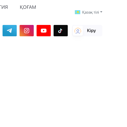
ГИЯ
ҚОҒАМ
Қазақ тілі
Кіру