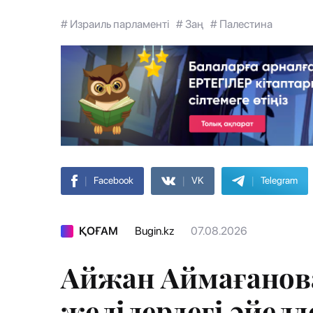
# Израиль парламенті
# Заң
# Палестина
|
|
|
Facebook
VK
Telegram
ҚОҒАМ
Bugin.kz
07.08.2026
Айжан Аймағанова
желілердегі әйел