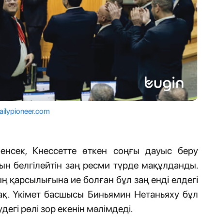
ailypioneer.com
енсек, Кнессетте өткен соңғы дауыс беру
ын белгілейтін заң ресми түрде мақұлданды.
ң қарсылығына ие болған бұл заң енді елдегі
ақ. Үкімет басшысы Биньямин Нетаньяху бұл
дегі рөлі зор екенін мәлімдеді.