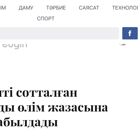
ЛІМ
ДАМУ
ТӘРБИЕ
САЯСАТ
ТЕХНОЛО
СПОРТ
ті сотталған
ды өлім жазасына
қабылдады