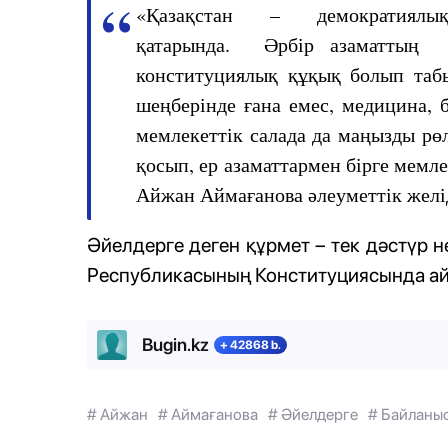
«Қазақстан – демократиялы
қатарында. Әрбір азаматтың а
конституциялық құқық болып та
шеңберінде ғана емес, медицина, б
мемлекеттік салада да маңызды рө
қосып, ер азаматтармен бірге мемл
Айжан Аймағанова әлеуметтік желі
Әйелдерге деген құрмет – тек дәстүр н
Республикасының Конституциясында айқы
Bugin.kz
+ 42868 b.
# Айжан
# Аймағанова
# Әйелдерге
# Байланы