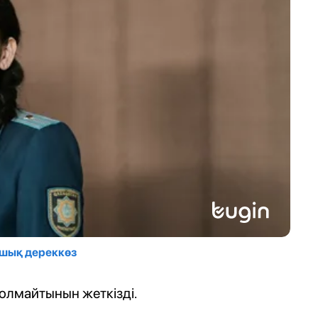
Ашық дереккөз
болмайтынын жеткізді.