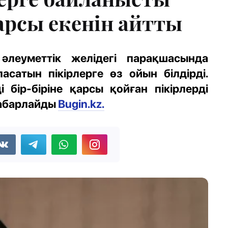
қарсы екенін айтты
леуметтік желідегі парақшасында
асатын пікірлерге өз ойын білдірді.
бір-біріне қарсы қойған пікірлерді
хабарлайды
Bugin.kz.