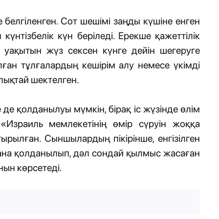
 белгіленген. Сот шешімі заңды күшіне енген
 күнтізбелік күн беріледі. Ерекше қажеттілік
 уақытын жүз сексен күнге дейін шегеруге
лған тұлғалардың кешірім алу немесе үкімді
лықтай шектелген.
 де қолданылуы мүмкін, бірақ іс жүзінде өлім
Израиль мемлекетінің өмір сүруін жоққа
рылған. Сыншылардың пікірінше, енгізілген
ғана қолданылып, дәл сондай қылмыс жасаған
ын көрсетеді.