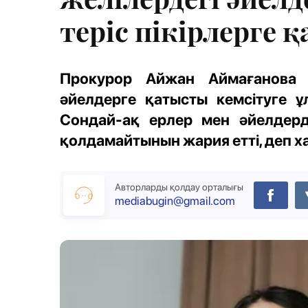
теріс пікірлерге 
Прокурор Айжан Аймағанова ә
әйелдерге қатысты кемсітуге ұл
Сондай-ақ ерлер мен әйелдерді 
қолдамайтынын жария етті, деп 
Авторларды қолдау орталығы
mediabugin@gmail.com