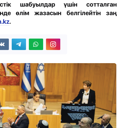
истік шабуылдар үшін сотталған
нде өлім жазасын белгілейтін заң
n.kz
.