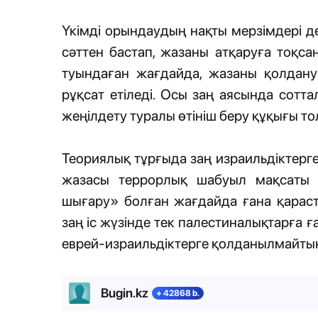
Үкімді орындаудың нақты мерзімдері де
сәттен бастап, жазаны атқаруға тоқсан
туындаған жағдайда, жазаны қолдану
рұқсат етіледі. Осы заң аясында сотта
жеңілдету туралы өтініш беру құқығы то
Теориялық тұрғыда заң израильдіктерге
жазасы террорлық шабуыл мақсаты «
шығару» болған жағдайда ғана қарасты
заң іс жүзінде тек палестиналықтарға 
еврей-израильдіктерге қолданылмайтын
Bugin.kz
+ 42868 b.