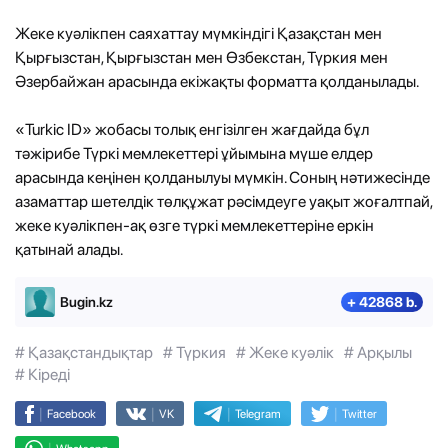
Жеке куәлікпен саяхаттау мүмкіндігі Қазақстан мен
Қырғызстан, Қырғызстан мен Өзбекстан, Түркия мен
Әзербайжан арасында екіжақты форматта қолданылады.
«Turkic ID» жобасы толық енгізілген жағдайда бұл
тәжірибе Түркі мемлекеттері ұйымына мүше елдер
арасында кеңінен қолданылуы мүмкін. Соның нәтижесінде
азаматтар шетелдік төлқұжат рәсімдеуге уақыт жоғалтпай,
жеке куәлікпен-ақ өзге түркі мемлекеттеріне еркін
қатынай алады.
Bugin.kz
+ 42868 b.
# Қазақстандықтар
# Түркия
# Жеке куәлік
# Арқылы
# Кіреді
|
|
|
|
Facebook
VK
Telegram
Twitter