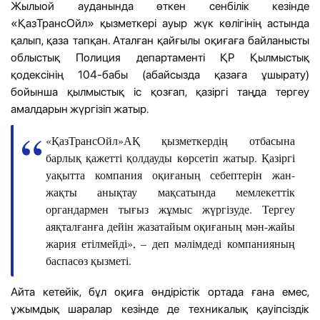
Жылыой ауданында өткен сенбілік кезінде
«ҚазТрансОйл» қызметкері ауыр жүк көлігінің астында
қалып, қаза тапқан. Аталған қайғылы оқиғаға байланысты
облыстық Полиция департаменті ҚР Қылмыстық
қодексінің 104-бабы (абайсызда қазаға ұшырату)
бойынша қылмыстық іс қозғап, қазіргі таңда тергеу
амалдарын жүргізіп жатыр.
«ҚазТрансОйл»АҚ қызметкердің отбасына
барлық қажетті қолдауды көрсетіп жатыр. Қазіргі
уақытта компания оқиғаның себептерін жан-
жақты анықтау мақсатында мемлекеттік
органдармен тығыз жұмыс жүргізуде. Тергеу
аяқталғанға дейін жазатайым оқиғаның мән-жайы
жария етілмейді», – деп мәлімдеді компанияның
баспасөз қызметі.
Айта кетейік, бұл оқиға өндірістік ортада ғана емес,
ұжымдық шаралар кезінде де техникалық қауіпсіздік