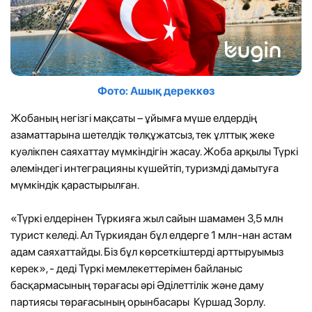
Фото: Ашық дереккөз
Жобаның негізгі мақсаты – ұйымға мүше елдердің
азаматтарына шетелдік төлқұжатсыз, тек ұлттық жеке
куәлікпен саяхаттау мүмкіндігін жасау. Жоба арқылы Түркі
әлеміндегі интеграцияны күшейтіп, туризмді дамытуға
мүмкіндік қарастырылған.
«Түркі елдерінен Түркияға жыл сайын шамамен 3,5 млн
турист келеді. Ал Түркиядан бұл елдерге 1 млн-нан астам
адам саяхаттайды. Біз бұл көрсеткіштерді арттыруымыз
керек», - деді Түркі мемлекеттерімен байланыс
басқармасының төрағасы әрі Әділеттілік және даму
партиясы төрағасының орынбасары Күршад Зорлу.