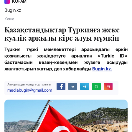
ҚОҒАМ
Bugin.kz
Кеше
Қазақстандықтар Түркияға жеке
куәлік арқылы кіре алуы мүмкін
Түркия түркі мемлекеттері арасындағы еркін
қозғалысты жеңілдетуге арналған «Turkic ID»
бастамасын кезең-кезеңімен жүзеге асыруды
жалғастырып жатыр, деп хабарлайды
Bugin.kz.
Авторларды қолдау орталығы
mediabugin@gmail.com