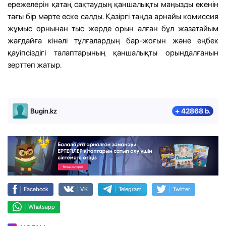
ережелерін қатаң сақтаудың қаншалықты маңызды екенін
тағы бір мәрте еске салды. Қазіргі таңда арнайы комиссия
жұмыс орнынан тыс жерде орын алған бұл жазатайым
жағдайға кінәлі тұлғалардың бар-жоғын және еңбек
қауіпсіздігі талаптарының қаншалықты орындалғанын
зерттеп жатыр.
Bugin.kz
+ 42868 b.
|
|
|
|
Facebook
VK
Telegram
Twitter
|
Whatsapp