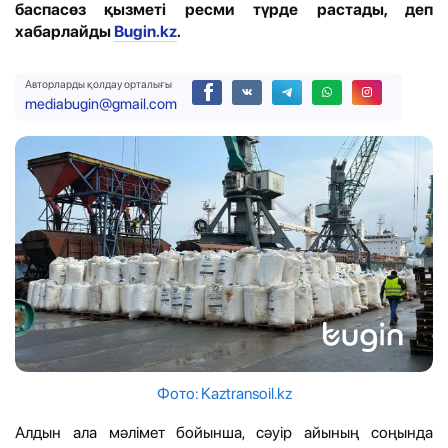
баспасөз қызметі ресми түрде растады, деп
хабарлайды
Bugin.kz
.
Авторларды қолдау орталығы
mediabugin@gmail.com
Фото: Kaztransoil.kz
Алдын ала мәлімет бойынша, сәуір айының соңында