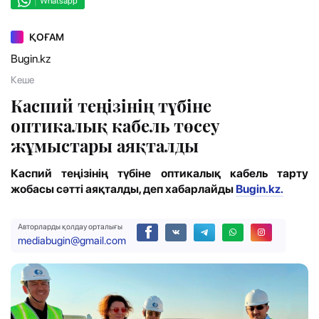
|
Whatsapp
ҚОҒАМ
Bugin.kz
Кеше
Каспий теңізінің түбіне
оптикалық кабель төсеу
жұмыстары аяқталды
Каспий теңізінің түбіне оптикалық кабель тарту
жобасы сәтті аяқталды, деп хабарлайды
Bugin.kz.
Авторларды қолдау орталығы
mediabugin@gmail.com