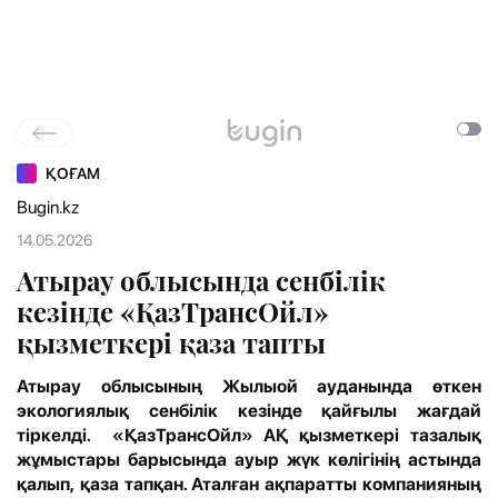
ҚОҒАМ
Bugin.kz
14.05.2026
Атырау облысында сенбілік
кезінде «ҚазТрансОйл»
қызметкері қаза тапты
Атырау облысының Жылыой ауданында өткен
экологиялық сенбілік кезінде қайғылы жағдай
тіркелді. «ҚазТрансОйл» АҚ қызметкері тазалық
жұмыстары барысында ауыр жүк көлігінің астында
қалып, қаза тапқан. Аталған ақпаратты компанияның