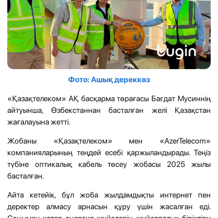
Фото: Ашық дереккөз
«Қазақтелеком» АҚ басқарма төрағасы Бағдат Мусиннің
айтуынша, Өзбекстаннан басталған желі Қазақстан
жағалауына жетті.
Жобаны «Қазақтелеком» мен «AzerTelecom»
компанияларының теңдей есебі қаржыландырады. Теңіз
түбіне оптикалық кабель төсеу жобасы 2025 жылы
басталған.
Айта кетейік, бұл жоба жылдамдықты интернет пен
деректер алмасу арнасын құру үшін жасалған еді.