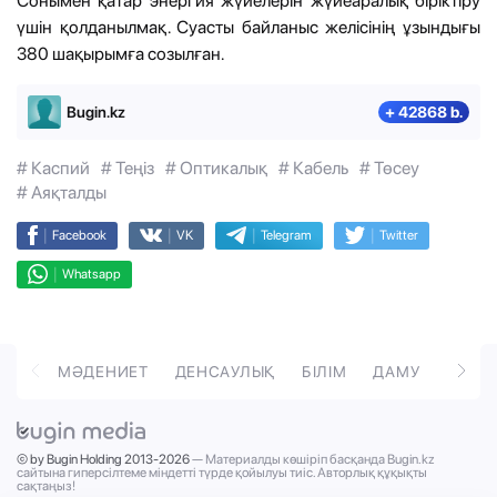
Сонымен қатар энергия жүйелерін жүйеаралық біріктіру
үшін қолданылмақ. Суасты байланыс желісінің ұзындығы
380 шақырымға созылған.
Bugin.kz
+ 42868 b.
# Каспий
# Теңіз
# Оптикалық
# Кабель
# Төсеу
# Аяқталды
|
|
|
|
Facebook
VK
Telegram
Twitter
|
Whatsapp
ОРТ
МӘДЕНИЕТ
ДЕНСАУЛЫҚ
БІЛІМ
ДАМУ
ТӘРБ
© by Bugin Holding 2013-2026
— Материалды көшіріп басқанда Bugin.kz
сайтына гиперсілтеме міндетті түрде қойылуы тиіс. Авторлық құқықты
сақтаңыз!