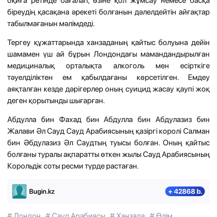
оқиға ретінде бағалап, өзіне қол жұмсау немесе басқа
біреудің қасақана әрекеті болғанын дәлелдейтін айғақтар
табылмағанын мәлімдеді.
Тергеу құжаттарында ханзаданың қайтыс болуына дейін
шамамен үш ай бұрын Лондондағы мамандандырылған
медициналық орталықта алкоголь мен есірткіге
тәуелділіктен ем қабылдағаны көрсетілген. Емдеу
аяқталған кезде дәрігерлер оның суицид жасау қаупі жоқ
деген қорытынды шығарған.
Абдулла бин Фахад бин Абдулла бин Абдулазиз бин
Жалави Әл Сауд Сауд Арабиясының қазіргі королі Салман
бин Әбдулазиз Әл Саудтың туысы болған. Оның қайтыс
болғаны туралы ақпаратты өткен жылы Сауд Арабиясының
Корольдік соты ресми түрде растаған.
Bugin.kz
+ 42868 b.
# Лондон
# Сауд Арабиясы
# Ханзада
# Өлім