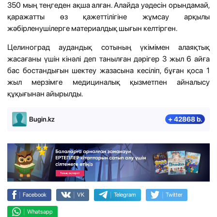
350 мың теңгеден ақша алған. Алайда уәдесін орындамай,
қаражатты өз қажеттілігіне жұмсау арқылы
жәбірленушілерге материалдық шығын келтірген.
Целиноград аудандық сотының үкімімен алаяқтық
жасағаны үшін кінәлі деп танылған дәрігер 3 жыл 6 айға
бас бостандығын шектеу жазасына кесіліп, бұған қоса 1
жыл мерзімге медициналық қызметпен айналысу
құқығынан айырылды.
Bugin.kz
+ 42868 b.
|
|
|
|
Facebook
VK
Telegram
Twitter
|
Whatsapp