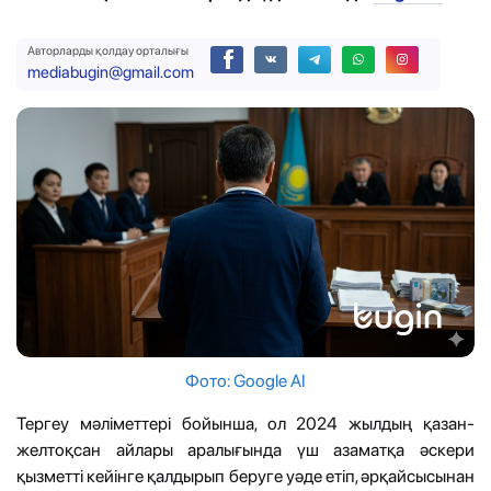
Авторларды қолдау орталығы
mediabugin@gmail.com
Фото: Google AI
Тергеу мәліметтері бойынша, ол 2024 жылдың қазан-
желтоқсан айлары аралығында үш азаматқа әскери
қызметті кейінге қалдырып беруге уәде етіп, әрқайсысынан