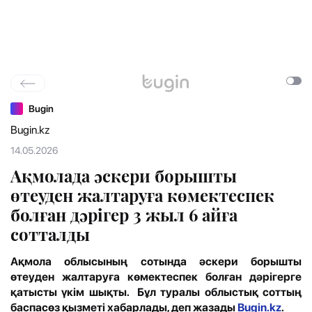
Bugin
Bugin.kz
14.05.2026
Ақмолада әскери борышты
өтеуден жалтаруға көмектеспек
болған дәрігер 3 жыл 6 айға
сотталды
Ақмола облысының сотында әскери борышты
өтеуден жалтаруға көмектеспек болған дәрігерге
қатысты үкім шықты. Бұл туралы облыстық соттың
баспасөз қызметі хабарлады, деп жазады
Bugin.kz
.