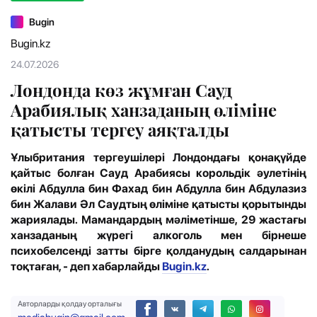
Bugin
Bugin.kz
24.07.2026
Лондонда көз жұмған Сауд
Арабиялық ханзаданың өліміне
қатысты тергеу аяқталды
Ұлыбритания тергеушілері Лондондағы қонақүйде
қайтыс болған Сауд Арабиясы корольдік әулетінің
өкілі Абдулла бин Фахад бин Абдулла бин Абдулазиз
бин Жалави Әл Саудтың өліміне қатысты қорытынды
жариялады. Мамандардың мәліметінше, 29 жастағы
ханзаданың жүрегі алкоголь мен бірнеше
психобелсенді затты бірге қолданудың салдарынан
тоқтаған, - деп хабарлайды
Bugin.kz
.
Авторларды қолдау орталығы