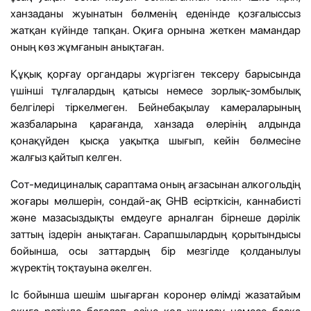
ханзаданы жуынатын бөлменің еденінде қозғалыссыз
жатқан күйінде тапқан. Оқиға орнына жеткен мамандар
оның көз жұмғанын анықтаған.
Құқық қорғау органдары жүргізген тексеру барысында
үшінші тұлғалардың қатысы немесе зорлық-зомбылық
белгілері тіркелмеген. Бейнебақылау камераларының
жазбаларына қарағанда, ханзада өлерінің алдында
қонақүйден қысқа уақытқа шығып, кейін бөлмесіне
жалғыз қайтып келген.
Сот-медициналық сараптама оның ағзасынан алкогольдің
жоғары мөлшерін, сондай-ақ GHB есірткісін, каннабисті
және мазасыздықты емдеуге арналған бірнеше дәрілік
заттың іздерін анықтаған. Сарапшылардың қорытындысы
бойынша, осы заттардың бір мезгілде қолданылуы
жүректің тоқтауына әкелген.
Іс бойынша шешім шығарған коронер өлімді жазатайым