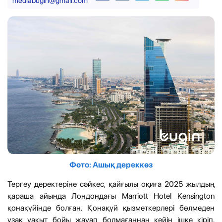
mediabugin@gmail.com
Фото: Ашық дереккөз
Тергеу деректеріне сәйкес, қайғылы оқиға 2025 жылдың
қараша айында Лондондағы Marriott Hotel Kensington
қонақүйінде болған. Қонақүй қызметкерлері бөлмеден
ұзақ уақыт бойы жауап болмағаннан кейін ішке кіріп,