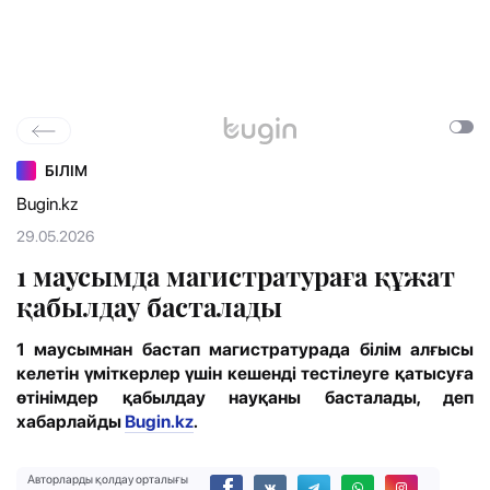
БІЛІМ
Bugin.kz
29.05.2026
1 маусымда магистратураға құжат
қабылдау басталады
1 маусымнан бастап магистратурада білім алғысы
келетін үміткерлер үшін кешенді тестілеуге қатысуға
өтінімдер қабылдау науқаны басталады, деп
хабарлайды
Bugin.kz
.
Авторларды қолдау орталығы