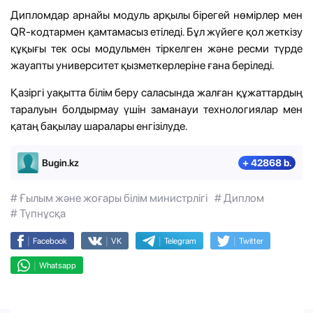
Дипломдар арнайы модуль арқылы бірегей нөмірлер мен
QR-кодтармен қамтамасыз етіледі. Бұл жүйеге қол жеткізу
құқығы тек осы модульмен тіркелген және ресми түрде
жауапты университет қызметкерлеріне ғана беріледі.
Қазіргі уақытта білім беру саласында жалған құжаттардың
таралуын болдырмау үшін заманауи технологиялар мен
қатаң бақылау шаралары енгізілуде.
Bugin.kz
+ 42868 b.
# Ғылым және жоғары білім министрлігі
# Диплом
# Түпнұсқа
|
|
|
|
Facebook
VK
Telegram
Twitter
|
Whatsapp