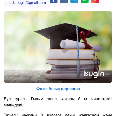
mediabugin@gmail.com
Фото: Ашық дереккөз
Бұл туралы Ғылым және жоғары білім министрлігі
мәлімдеді.
Тіркелу науқаны 8 шілдеге дейін жалғасады және