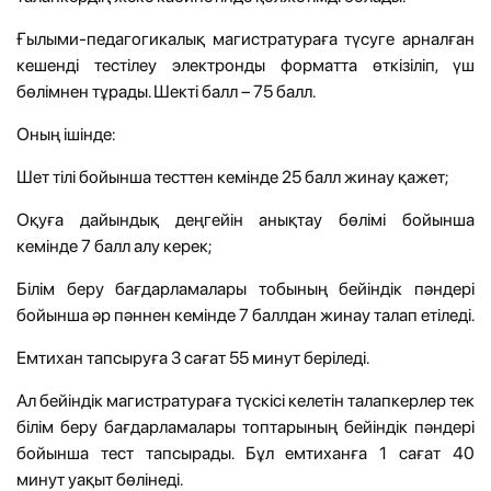
Ғылыми-педагогикалық магистратураға түсуге арналған
кешенді тестілеу электронды форматта өткізіліп, үш
бөлімнен тұрады. Шекті балл – 75 балл.
Оның ішінде:
Шет тілі бойынша тесттен кемінде 25 балл жинау қажет;
Оқуға дайындық деңгейін анықтау бөлімі бойынша
кемінде 7 балл алу керек;
Білім беру бағдарламалары тобының бейіндік пәндері
бойынша әр пәннен кемінде 7 баллдан жинау талап етіледі.
Емтихан тапсыруға 3 сағат 55 минут беріледі.
Ал бейіндік магистратураға түскісі келетін талапкерлер тек
білім беру бағдарламалары топтарының бейіндік пәндері
бойынша тест тапсырады. Бұл емтиханға 1 сағат 40
минут уақыт бөлінеді.