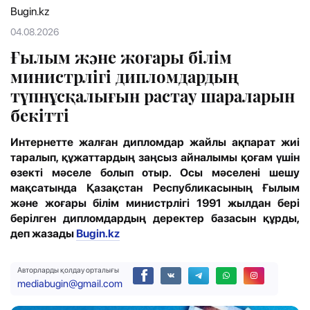
Bugin.kz
04.08.2026
Ғылым және жоғары білім
министрлігі дипломдардың
түпнұсқалығын растау шараларын
бекітті
Интернетте жалған дипломдар жайлы ақпарат жиі
таралып, құжаттардың заңсыз айналымы қоғам үшін
өзекті мәселе болып отыр. Осы мәселені шешу
мақсатында Қазақстан Республикасының Ғылым
және жоғары білім министрлігі 1991 жылдан бері
берілген дипломдардың деректер базасын құрды,
деп жазады
Bugin.kz
Авторларды қолдау орталығы
mediabugin@gmail.com