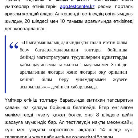
үміткерлер өтініштерін
app.testcenter.kz
ресми порталы
арқылы жолдай алады. Ал кешенді тестілеудің өзі ағымдағы
жылдың 20 шілдесі мен 10 тамызы аралығында өткізіледі
деп жоспарланған.
«Шығармашылық дайындықты талап ететін білім
беру бағдарламаларының топтары бойынша
бейінді магистратураға түсушілерден құжаттарды
қабылдау ағымдағы жылғы 1 маусым мен 8 шілде
аралығында жоғары және жоғары оқу орнынан
кейінгі білім беру ұйымдарымен жүзеге
асырылады»,– делінген хабарламада.
Үміткер өтініш толтыру барысында емтихан тапсыратын
қаланы өз қалауы бойынша белгілейді. Егер енгізілген
мәліметтерді түзету қажет болса, оны 8 шілдеге дейін
жасауға мүмкіндік бар. Ал тестілеудің нақты мекенжайы,
күні мен уақыты көрсетілген ақпарат 14 шілде күні
талапкердің жеке кабинетінде қолжетімді болады.