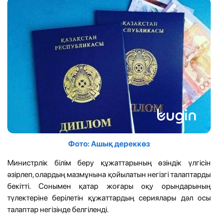
Фото: Ашық дереккөз
Министрлік білім беру құжаттарының өзіндік үлгісін
әзірлеп, олардың мазмұнына қойылатын негізгі талаптарды
бекітті. Сонымен қатар жоғары оқу орындарының
түлектеріне берілетін құжаттардың сериялары дәл осы
талаптар негізінде белгіленді.