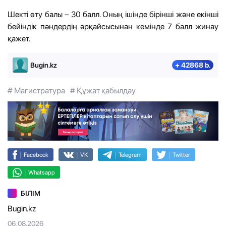
Шекті өту балы – 30 балл. Оның ішінде бірінші және екінші
бейіндік пәндердің әрқайсысынан кемінде 7 балл жинау
қажет.
Bugin.kz
+ 42868 b.
# Магистратура
# Құжат қабылдау
|
|
|
|
Facebook
VK
Telegram
Twitter
|
Whatsapp
БІЛІМ
Bugin.kz
06.08.2026