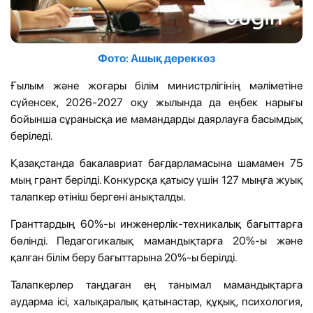
Фото: Ашық дереккөз
Ғылым және жоғары білім министрлігінің мәліметіне
сүйенсек, 2026-2027 оқу жылында да еңбек нарығы
бойынша сұранысқа ие мамандарды даярлауға басымдық
беріледі.
Қазақстанда бакалавриат бағдарламасына шамамен 75
мың грант берілді. Конкурсқа қатысу үшін 127 мыңға жуық
талапкер өтініш бергені анықталды.
Гранттардың 60%-ы инженерлік-техникалық бағыттарға
бөлінді. Педагогикалық мамандықтарға 20%-ы және
қалған білім беру бағыттарына 20%-ы берілді.
Талапкерлер таңдаған ең танымал мамандықтарға
аударма ісі, халықаралық қатынастар, құқық, психология,