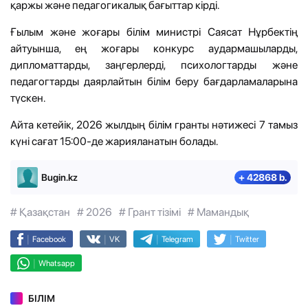
қаржы және педагогикалық бағыттар кірді.
Ғылым және жоғары білім министрі Саясат Нұрбектің
айтуынша, ең жоғары конкурс аудармашыларды,
дипломаттарды, заңгерлерді, психологтарды және
педагогтарды даярлайтын білім беру бағдарламаларына
түскен.
Айта кетейік, 2026 жылдың білім гранты нәтижесі 7 тамыз
күні сағат 15:00-де жарияланатын болады.
Bugin.kz
+ 42868 b.
# Қазақстан
# 2026
# Грант тізімі
# Мамандық
|
|
|
|
Facebook
VK
Telegram
Twitter
|
Whatsapp
БІЛІМ