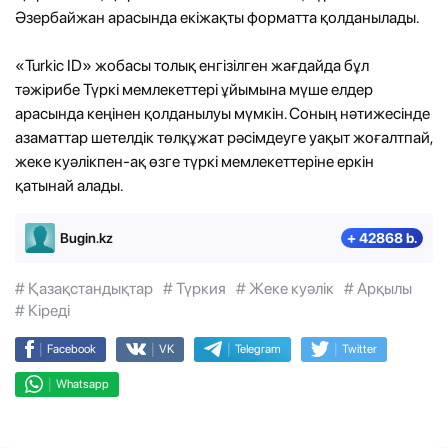
Әзербайжан арасында екіжақты форматта қолданылады.
«Turkic ID» жобасы толық енгізілген жағдайда бұл
тәжірибе Түркі мемлекеттері ұйымына мүше елдер
арасында кеңінен қолданылуы мүмкін. Соның нәтижесінде
азаматтар шетелдік төлқұжат рәсімдеуге уақыт жоғалтпай,
жеке куәлікпен-ақ өзге түркі мемлекеттеріне еркін
қатынай алады.
Bugin.kz
+ 42868 b.
# Қазақстандықтар
# Түркия
# Жеке куәлік
# Арқылы
# Кіреді
|
|
|
|
Facebook
VK
Telegram
Twitter
|
Whatsapp