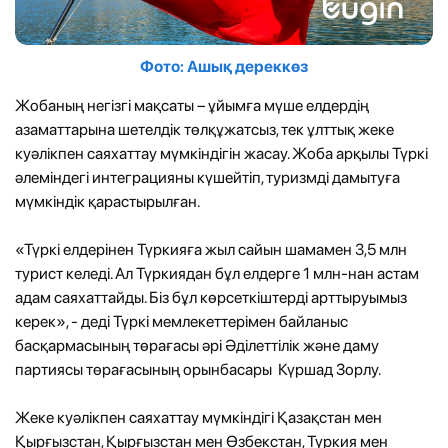
Фото: Ашық дереккөз
Жобаның негізгі мақсаты – ұйымға мүше елдердің
азаматтарына шетелдік төлқұжатсыз, тек ұлттық жеке
куәлікпен саяхаттау мүмкіндігін жасау. Жоба арқылы Түркі
әлеміндегі интеграцияны күшейтіп, туризмді дамытуға
мүмкіндік қарастырылған.
«Түркі елдерінен Түркияға жыл сайын шамамен 3,5 млн
турист келеді. Ал Түркиядан бұл елдерге 1 млн-нан астам
адам саяхаттайды. Біз бұл көрсеткіштерді арттыруымыз
керек», - деді Түркі мемлекеттерімен байланыс
басқармасының төрағасы әрі Әділеттілік және даму
партиясы төрағасының орынбасары Күршад Зорлу.
Жеке куәлікпен саяхаттау мүмкіндігі Қазақстан мен
Қырғызстан, Қырғызстан мен Өзбекстан, Түркия мен