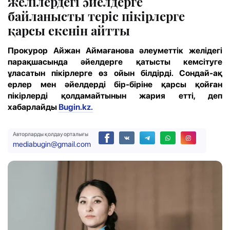
желілердегі әйелдерге
байланысты теріс пікірлерге
қарсы екенін айтты
Прокурор Айжан Аймағанова әлеуметтік желідегі
парақшасында әйелдерге қатысты кемсітуге
ұласатын пікірлерге өз ойын білдірді. Сондай-ақ
ерлер мен әйелдерді бір-біріне қарсы қойған
пікірлерді қолдамайтынын жария етті, деп
хабарлайды
Bugin.kz.
Авторларды қолдау орталығы
mediabugin@gmail.com