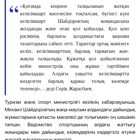
«Қоғамда кеңінен талқыланып жатқан
келісімшарт мәселесіне тоқталсам, бүгінгі күні
келісімшарт Шайдоровтың командасына
жолданды және оған қол қойылды. Қол қою
рәсімінің барлығы қолданыстағы заңнама
талаптарына сәйкес өтті. Тараптар ортақ мәмілеге
келіп, келісімшарттың барлық тармағын жан-
жақты талқылады. Құжатқа қол қойылғаннан
кейін министрлік оны жұмыс тәртібімен
қабылдады. Алдағы уақытта келісімшартта
көзделген барлық қаржы толық көлемде
төленеді», - деді Серік Жарасбаев.
Туризм және спорт министрлігі өкілінің хабарлауынша,
Михаил Шайдоровтың жаңа маусым алдындағы дайындық
жұмыстарына қатысты мәселесі де толығымен оң шешімін
тапқан. Ведомство спортшының алдағы жаттығу
жиындары мен дайындық кезеңдерінің кедергісіз өтуіне
жағдай жасалатынын жеткізді.