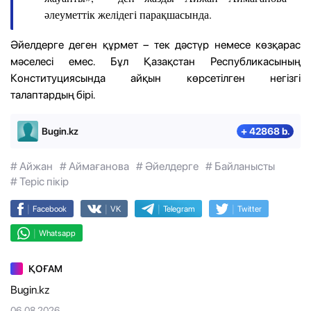
әлеуметтік желідегі парақшасында.
Әйелдерге деген құрмет – тек дәстүр немесе көзқарас
мәселесі емес. Бұл Қазақстан Республикасының
Конституциясында айқын көрсетілген негізгі
талаптардың бірі.
Bugin.kz
+ 42868 b.
# Айжан
# Аймағанова
# Әйелдерге
# Байланысты
# Теріс пікір
|
|
|
|
Facebook
VK
Telegram
Twitter
|
Whatsapp
ҚОҒАМ
Bugin.kz
06.08.2026