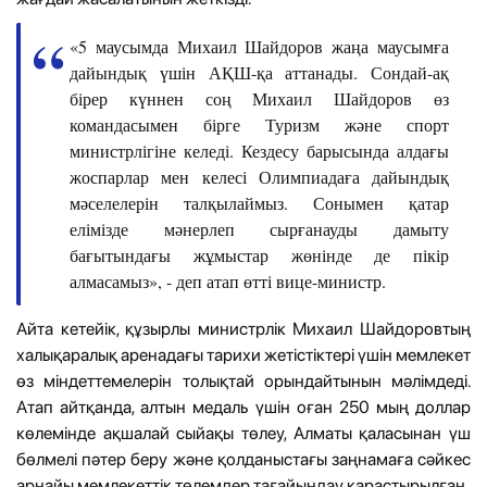
«5 маусымда Михаил Шайдоров жаңа маусымға
дайындық үшін АҚШ-қа аттанады. Сондай-ақ
бірер күннен соң Михаил Шайдоров өз
командасымен бірге Туризм және спорт
министрлігіне келеді. Кездесу барысында алдағы
жоспарлар мен келесі Олимпиадаға дайындық
мәселелерін талқылаймыз. Сонымен қатар
елімізде мәнерлеп сырғанауды дамыту
бағытындағы жұмыстар жөнінде де пікір
алмасамыз», - деп атап өтті вице-министр.
Айта кетейік, құзырлы министрлік Михаил Шайдоровтың
халықаралық аренадағы тарихи жетістіктері үшін мемлекет
өз міндеттемелерін толықтай орындайтынын мәлімдеді.
Атап айтқанда, алтын медаль үшін оған 250 мың доллар
көлемінде ақшалай сыйақы төлеу, Алматы қаласынан үш
бөлмелі пәтер беру және қолданыстағы заңнамаға сәйкес
арнайы мемлекеттік төлемдер тағайындау қарастырылған.