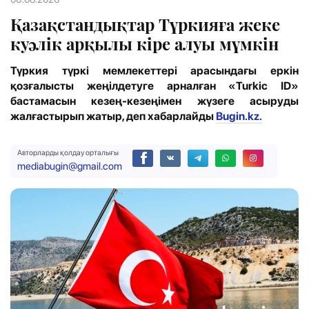
Қазақстандықтар Түркияға жеке
куәлік арқылы кіре алуы мүмкін
Түркия түркі мемлекеттері арасындағы еркін
қозғалысты жеңілдетуге арналған «Turkic ID»
бастамасын кезең-кезеңімен жүзеге асыруды
жалғастырып жатыр, деп хабарлайды
Bugin.kz.
Авторларды қолдау орталығы
mediabugin@gmail.com