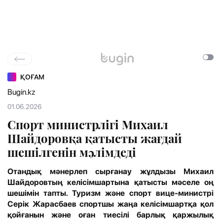
ҚОҒАМ
Bugin.kz
01.06.2026
Спорт министрлігі Михаил
Шайдоровқа қатысты жағдай
шешілгенін мәлімдеді
Отандық мәнерлеп сырғанау жұлдызы Михаил
Шайдоровтың келісімшартына қатысты мәселе оң
шешімін тапты. Туризм және спорт вице-министрі
Серік Жарасбаев спортшы жаңа келісімшартқа қол
қойғанын және оған тиесілі барлық қаржылық