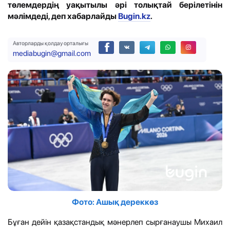
төлемдердің уақытылы әрі толықтай берілетінін
мәлімдеді, деп хабарлайды
Bugin.kz
.
Авторларды қолдау орталығы
mediabugin@gmail.com
Фото: Ашық дереккөз
Бұған дейін қазақстандық мәнерлеп сырғанаушы Михаил