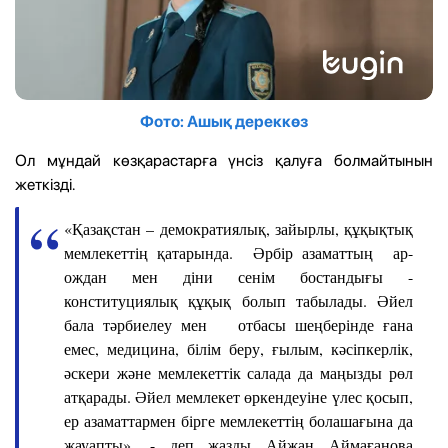
Фото: Ашық дереккөз
Ол мұндай көзқарастарға үнсіз қалуға болмайтынын
жеткізді.
«Қазақстан – демократиялық, зайырлы, құқықтық
мемлекеттің қатарында. Әрбір азаматтың ар-
ождан мен діни сенім бостандығы -
конституциялық құқық болып табылады. Әйел
бала тәрбиелеу мен отбасы шеңберінде ғана
емес, медицина, білім беру, ғылым, кәсіпкерлік,
әскери және мемлекеттік салада да маңызды рөл
атқарады. Әйел мемлекет өркендеуіне үлес қосып,
ер азаматтармен бірге мемлекеттің болашағына да
жауапты», - деп жазды Айжан Аймағанова