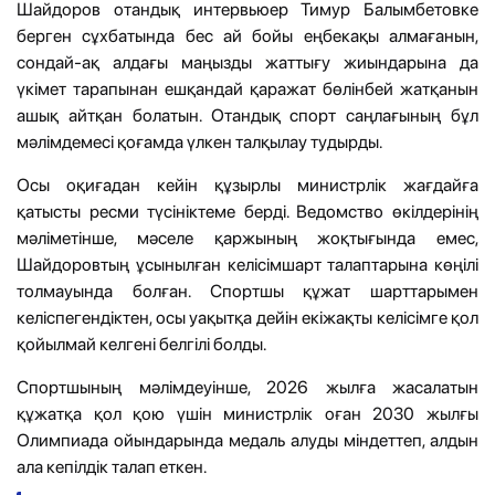
Шайдоров отандық интервьюер Тимур Балымбетовке
берген сұхбатында бес ай бойы еңбекақы алмағанын,
сондай-ақ алдағы маңызды жаттығу жиындарына да
үкімет тарапынан ешқандай қаражат бөлінбей жатқанын
ашық айтқан болатын. Отандық спорт саңлағының бұл
мәлімдемесі қоғамда үлкен талқылау тудырды.
Осы оқиғадан кейін құзырлы министрлік жағдайға
қатысты ресми түсініктеме берді. Ведомство өкілдерінің
мәліметінше, мәселе қаржының жоқтығында емес,
Шайдоровтың ұсынылған келісімшарт талаптарына көңілі
толмауында болған. Спортшы құжат шарттарымен
келіспегендіктен, осы уақытқа дейін екіжақты келісімге қол
қойылмай келгені белгілі болды.
Спортшының мәлімдеуінше, 2026 жылға жасалатын
құжатқа қол қою үшін министрлік оған 2030 жылғы
Олимпиада ойындарында медаль алуды міндеттеп, алдын
ала кепілдік талап еткен.