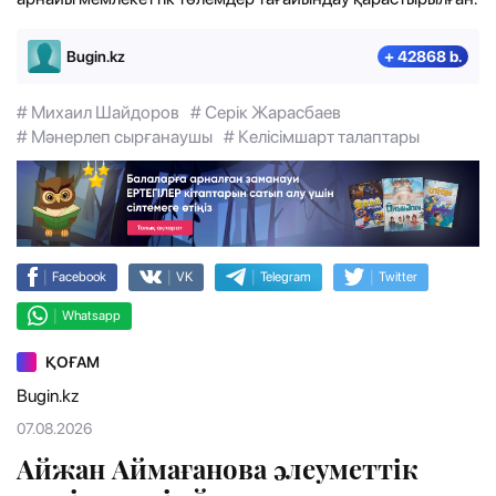
Bugin.kz
+ 42868 b.
# Михаил Шайдоров
# Серік Жарасбаев
# Мәнерлеп сырғанаушы
# Келісімшарт талаптары
|
|
|
|
Facebook
VK
Telegram
Twitter
|
Whatsapp
ҚОҒАМ
Bugin.kz
07.08.2026
Айжан Аймағанова әлеуметтік