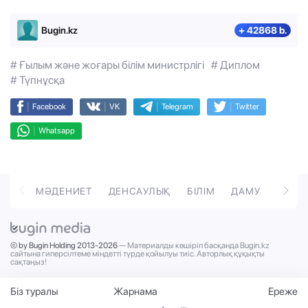
Bugin.kz
+ 42868 b.
# Ғылым және жоғары білім министрлігі
# Диплом
# Түпнұсқа
|
|
|
|
Facebook
VK
Telegram
Twitter
|
Whatsapp
ОРТ
МӘДЕНИЕТ
ДЕНСАУЛЫҚ
БІЛІМ
ДАМУ
ТӘРБ
© by Bugin Holding 2013-2026
— Материалды көшіріп басқанда Bugin.kz
сайтына гиперсілтеме міндетті түрде қойылуы тиіс. Авторлық құқықты
сақтаңыз!
Біз туралы
Жарнама
Ереже