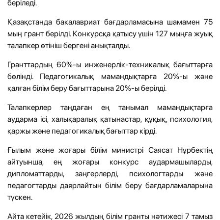
беріледі.
Қазақстанда бакалавриат бағдарламасына шамамен 75
мың грант берілді. Конкурсқа қатысу үшін 127 мыңға жуық
талапкер өтініш бергені анықталды.
Гранттардың 60%-ы инженерлік-техникалық бағыттарға
бөлінді. Педагогикалық мамандықтарға 20%-ы және
қалған білім беру бағыттарына 20%-ы берілді.
Талапкерлер таңдаған ең танымал мамандықтарға
аударма ісі, халықаралық қатынастар, құқық, психология,
қаржы және педагогикалық бағыттар кірді.
Ғылым және жоғары білім министрі Саясат Нұрбектің
айтуынша, ең жоғары конкурс аудармашыларды,
дипломаттарды, заңгерлерді, психологтарды және
педагогтарды даярлайтын білім беру бағдарламаларына
түскен.
Айта кетейік, 2026 жылдың білім гранты нәтижесі 7 тамыз