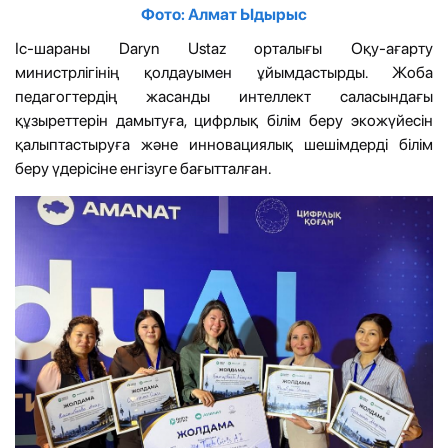
Фото: Алмат Ыдырыс
Іс-шараны Daryn Ustaz орталығы Оқу-ағарту
министрлігінің қолдауымен ұйымдастырды. Жоба
педагогтердің жасанды интеллект саласындағы
құзыреттерін дамытуға, цифрлық білім беру экожүйесін
қалыптастыруға және инновациялық шешімдерді білім
беру үдерісіне енгізуге бағытталған.