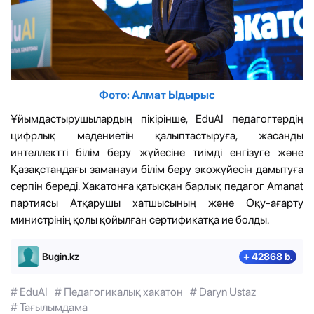
Фото: Алмат Ыдырыс
Ұйымдастырушылардың пікірінше, EduAI педагогтердің
цифрлық мәдениетін қалыптастыруға, жасанды
интеллектті білім беру жүйесіне тиімді енгізуге және
Қазақстандағы заманауи білім беру экожүйесін дамытуға
серпін береді. Хакатонға қатысқан барлық педагог Amanat
партиясы Атқарушы хатшысының және Оқу-ағарту
министрінің қолы қойылған сертификатқа ие болды.
Bugin.kz
+ 42868 b.
# EduAI
# Педагогикалық хакатон
# Daryn Ustaz
# Тағылымдама