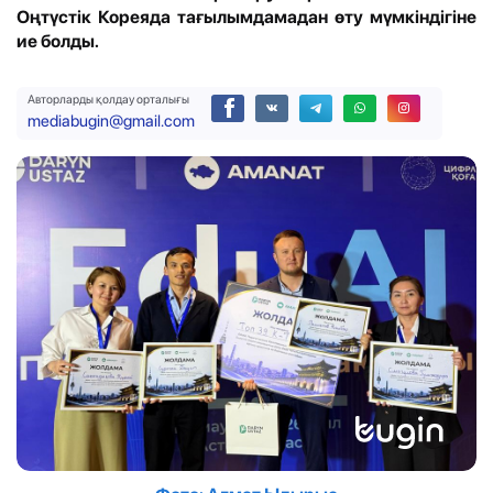
Оңтүстік Кореяда тағылымдамадан өту мүмкіндігіне
ие болды.
Авторларды қолдау орталығы
mediabugin@gmail.com