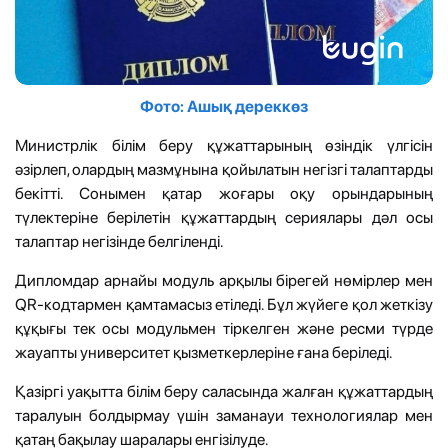
Фото: Ашық дереккөз
Министрлік білім беру құжаттарының өзіндік үлгісін
әзірлеп, олардың мазмұнына қойылатын негізгі талаптарды
бекітті. Сонымен қатар жоғары оқу орындарының
түлектеріне берілетін құжаттардың сериялары дәл осы
талаптар негізінде белгіленді.
Дипломдар арнайы модуль арқылы бірегей нөмірлер мен
QR-кодтармен қамтамасыз етіледі. Бұл жүйеге қол жеткізу
құқығы тек осы модульмен тіркелген және ресми түрде
жауапты университет қызметкерлеріне ғана беріледі.
Қазіргі уақытта білім беру саласында жалған құжаттардың
таралуын болдырмау үшін заманауи технологиялар мен
қатаң бақылау шаралары енгізілуде.