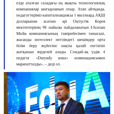
елде аталған саладағы ең мықты технологиялық
компаниялар шоғырланып отыр. Атап айтқанда,
педагогтеріміз капитализациясы 1 миллиард АҚШ
долларынан асатын әрі Оңтүстік Корея
мектептерінің 98 пайызы пайдаланатын I-Scream
Media компаниясының тәжірибесімен танысып,
жасанды интеллект негізіндегі шешімдер орта
білім беру жүйесіне нақты қалай енгізіліп
жатқанын зерделей алады. Сондай-ақ үздік 4
педагог «Daryndy ustaz» номинациясымен
марапатталды», – деді ол.