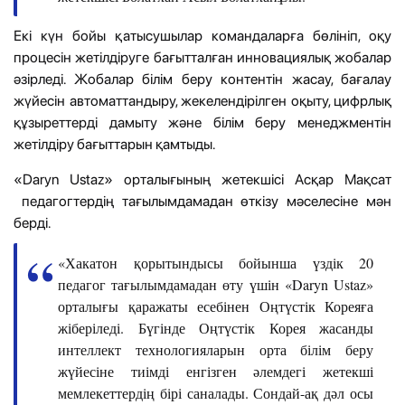
Екі күн бойы қатысушылар командаларға бөлініп, оқу
процесін жетілдіруге бағытталған инновациялық жобалар
әзірледі. Жобалар білім беру контентін жасау, бағалау
жүйесін автоматтандыру, жекелендірілген оқыту, цифрлық
құзыреттерді дамыту және білім беру менеджментін
жетілдіру бағыттарын қамтыды.
«Daryn Ustaz» орталығының жетекшісі Асқар Мақсат
педагогтердің тағылымдамадан өткізу мәселесіне мән
берді.
«Хакатон қорытындысы бойынша үздік 20
педагог тағылымдамадан өту үшін «Daryn Ustaz»
орталығы қаражаты есебінен Оңтүстік Кореяға
жіберіледі. Бүгінде Оңтүстік Корея жасанды
интеллект технологияларын орта білім беру
жүйесіне тиімді енгізген әлемдегі жетекші
мемлекеттердің бірі саналады. Сондай-ақ дәл осы