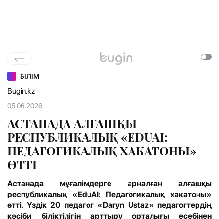
БІЛІМ
Bugin.kz
05.06.2026
АСТАНАДА АЛҒАШҚЫ
РЕСПУБЛИКАЛЫҚ «EDUAI:
ПЕДАГОГИКАЛЫҚ ХАКАТОНЫ»
ӨТТІ
Астанада мұғалімдерге арналған алғашқы
республикалық «EduAI: Педагогикалық хакатоны»
өтті. Үздік 20 педагог «Daryn Ustaz» педагогтердің
кәсіби біліктілігін арттыру орталығы есебінен