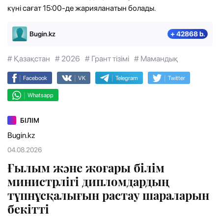
күні сағат 15:00-де жарияланатын болады.
Bugin.kz
+ 42868 b.
# Қазақстан
# 2026
# Грант тізімі
# Мамандық
|
|
|
|
Facebook
VK
Telegram
Twitter
|
Whatsapp
БІЛІМ
Bugin.kz
04.08.2026
Ғылым және жоғары білім
министрлігі дипломдардың
түпнұсқалығын растау шараларын
бекітті