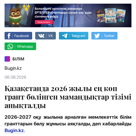
|
|
|
|
Facebook
VK
Telegram
Twitter
|
Whatsapp
БІЛІМ
Bugin.kz
06.08.2026
Қазақстанда 2026 жылы ең көп
грант бөлінген мамандықтар тізімі
анықталды
2026-2027 оқу жылына арналған мемлекеттік білім
гранттарын бөлу жұмысы аяқталды, деп хабарлайды
Bugin.kz.