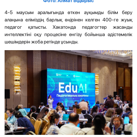
Фото: Алмат Ыдырыс
4-5 маусым аралығында өткен ауқымды білім беру
алаңына еліміздің барлық өңірінен келген 400-ге жуық
педагог қатысты. Хакатонда педагогтер жасанды
интеллектіні оқу процесіне енгізу бойынша әдістемелік
шешімдерін жоба ретінде ұсынды.