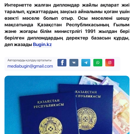
Интернетте жалған дипломдар жайлы ақпарат жиі
таралып, құжаттардың заңсыз айналымы қоғам үшін
өзекті мәселе болып отыр. Осы мәселені шешу
мақсатында Қазақстан Республикасының Ғылым
және жоғары білім министрлігі 1991 жылдан бері
берілген дипломдардың деректер базасын құрды,
деп жазады
Bugin.kz
Авторларды қолдау орталығы
mediabugin@gmail.com