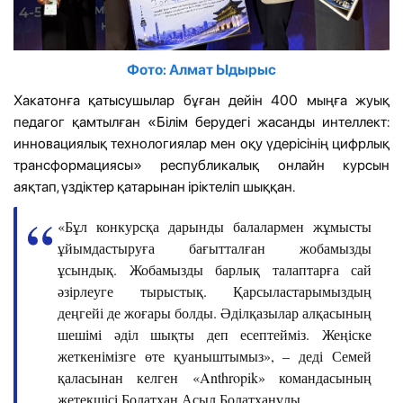
Фото: Алмат Ыдырыс
Хакатонға қатысушылар бұған дейін 400 мыңға жуық
педагог қамтылған «Білім берудегі жасанды интеллект:
инновациялық технологиялар мен оқу үдерісінің цифрлық
трансформациясы» республикалық онлайн курсын
аяқтап, үздіктер қатарынан іріктеліп шыққан.
«Бұл конкурсқа дарынды балалармен жұмысты
ұйымдастыруға бағытталған жобамызды
ұсындық. Жобамызды барлық талаптарға сай
әзірлеуге тырыстық. Қарсыластарымыздың
деңгейі де жоғары болды. Әділқазылар алқасының
шешімі әділ шықты деп есептейміз. Жеңіске
жеткенімізге өте қуаныштымыз», – деді Семей
қаласынан келген «Anthropik» командасының
жетекшісі Болатхан Асыл Болатханұлы.