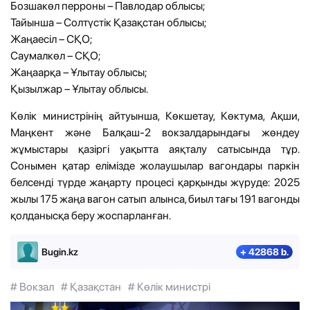
Бозшакөл перроны – Павлодар облысы;
Тайынша – Солтүстік Қазақстан облысы;
Жаңаесіл – СҚО;
Саумалкөл – СҚО;
Жаңаарқа – Ұлытау облысы;
Қызылжар – Ұлытау облысы.
Көлік министрінің айтуынша, Көкшетау, Көктума, Ақши,
Маңкент және Балқаш-2 вокзалдарындағы жөндеу
жұмыстары қазіргі уақытта аяқталу сатысында тұр.
Сонымен қатар елімізде жолаушылар вагондары паркін
белсенді түрде жаңарту процесі қарқынды жүруде: 2025
жылы 175 жаңа вагон сатып алынса, биыл тағы 191 вагонды
қолданысқа беру жоспарланған.
Bugin.kz
+ 42868 b.
# Вокзал
# Қазақстан
# Көлік министрі