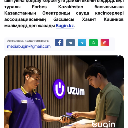
шығуына қолдау көрсетуге дайын екенін білдірді. Бұл
туралы Forbes Kazakhstan басылымына
Қазақстанның Электронды сауда кәсіпкерлері
ассоциациясының басшысы Хамит Кашиков
мәлімдеді, деп жазады
Bugin.kz
.
Авторларды қолдау орталығы
mediabugin@gmail.com