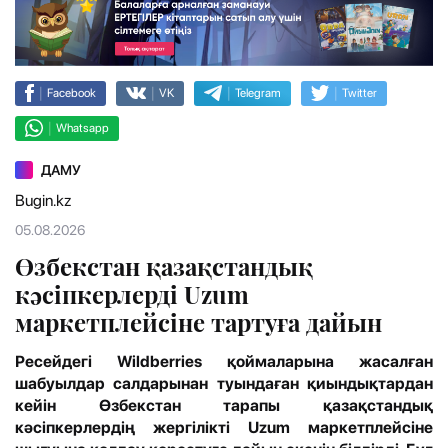
|
|
|
|
Facebook
VK
Telegram
Twitter
|
Whatsapp
ДАМУ
Bugin.kz
05.08.2026
Өзбекстан қазақстандық
кәсіпкерлерді Uzum
маркетплейсіне тартуға дайын
Ресейдегі Wildberries қоймаларына жасалған
шабуылдар салдарынан туындаған қиындықтардан
кейін Өзбекстан тарапы қазақстандық
кәсіпкерлердің жергілікті Uzum маркетплейсіне