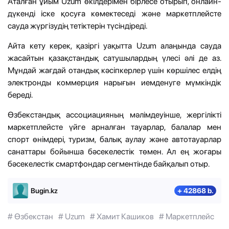
Аталған ұйым Uzum өкілдерімен бірлесе отырып, онлайн-
дүкенді іске қосуға көмектеседі және маркетплейсте
сауда жүргізудің тетіктерін түсіндіреді.
Айта кету керек, қазіргі уақытта Uzum алаңында сауда
жасайтын қазақстандық сатушылардың үлесі әлі де аз.
Мұндай жағдай отандық кәсіпкерлер үшін көршілес елдің
электронды коммерция нарығын иемденуге мүмкіндік
береді.
Өзбекстандық ассоциацияның мәлімдеуінше, жергілікті
маркетплейсте үйге арналған тауарлар, балалар мен
спорт өнімдері, туризм, балық аулау және автотауарлар
санаттары бойынша бәсекелестік төмен. Ал ең жоғары
бәсекелестік смартфондар сегментінде байқалып отыр.
Bugin.kz
+ 42868 b.
# Өзбекстан
# Uzum
# Хамит Кашиков
# Маркетплейс