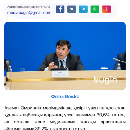
Авторларды қолдау орталығы
mediabugin@gmail.com
Фото: Gov.kz
Азамат Әмриннің мәлімдеуінше, қазіргі уақытта қосылған
құндағы еңбекақы қорының үлесі шамамен 30,6%-ға тең,
ал орташа және медианалық жалақы арасындағы
айырмашылық 39,2%-ды көрсетіп отыр.