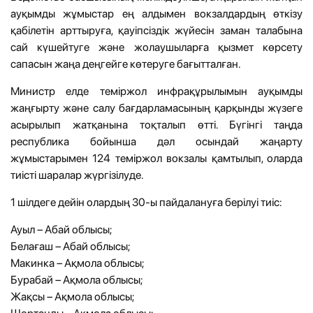
ауқымды жұмыстар ең алдымен вокзалдардың өткізу
қабілетін арттыруға, қауіпсіздік жүйесін заман талабына
сай күшейтуге және жолаушыларға қызмет көрсету
сапасын жаңа деңгейге көтеруге бағытталған.
Министр елде теміржол инфрақұрылымын ауқымды
жаңғырту және салу бағдарламасының қарқынды жүзеге
асырылып жатқанына тоқталып өтті. Бүгінгі таңда
республика бойынша дәл осындай жаңарту
жұмыстарымен 124 теміржол вокзалы қамтылып, оларда
тиісті шаралар жүргізілуде.
1 шілдеге дейін олардың 30-ы пайдалануға берілуі тиіс:
Ауыл – Абай облысы;
Белағаш – Абай облысы;
Макинка – Ақмола облысы;
Бурабай – Ақмола облысы;
Жақсы – Ақмола облысы;