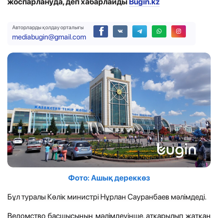
жоспарлануда
, деп хабарлайды
Bugin.kz
Авторларды қолдау орталығы
mediabugin@gmail.com
Фото: Ашық дереккөз
Бұл туралы Көлік министрі Нұрлан Сауранбаев мәлімдеді.
Ведомство басшысының мәлімдеуінше, атқарылып жатқан