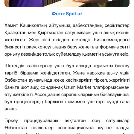
Фото: Spot.uz
Хамит Кашиковтың айтуынша, өзбекстандық серіктестер
Қазақстан мен Қырғызстан сатушылары үшін ашық екенін
жеткізген. Жергілікті өкілдер шетелдік бизнесмендерге
бизнесті тіркеу, консультация беру және платформаға сәтті
орнығу кезеңінде толық сүйемелдеу қызметін ұсынуға әзір.
Шетелдік кәсіпкерлер үшін бұл алаңда жұмысты бастау
тәртібі біршама жеңілдетілген. Жаңа нарыққа шығу үшін
Өзбекстан аумағында жеке кәсіпкерлікті тіркеп, жергілікті
банкте шот ашу, сондай-ақ Uzum Market платформасынан
өту жеткілікті. Ассоциация сарапшыларының бағалауынша,
бұл процестердің барлығы шамамен үш-төрт күнді ғана
алады.
Тіркеу процедуралары аяқталған соң сатушылар
Өзбекстан селлерлер ассоциациясына жүгіне алады.