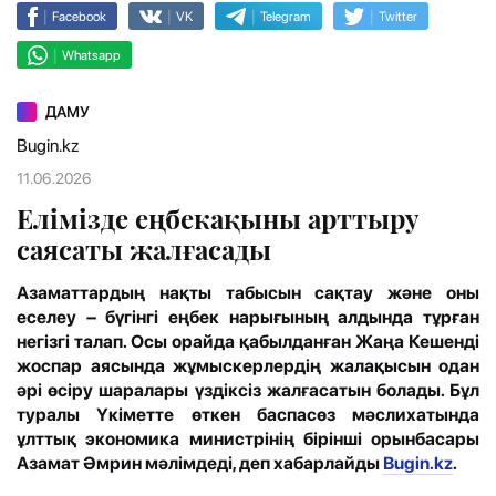
|
|
|
|
Facebook
VK
Telegram
Twitter
|
Whatsapp
ДАМУ
Bugin.kz
11.06.2026
Елімізде еңбекақыны арттыру
саясаты жалғасады
Азаматтардың нақты табысын сақтау және оны
еселеу – бүгінгі еңбек нарығының алдында тұрған
негізгі талап. Осы орайда қабылданған Жаңа Кешенді
жоспар аясында жұмыскерлердің жалақысын одан
әрі өсіру шаралары үздіксіз жалғасатын болады. Бұл
туралы Үкіметте өткен баспасөз мәслихатында
ұлттық экономика министрінің бірінші орынбасары
Азамат Әмрин мәлімдеді, деп хабарлайды
Bugin.kz
.