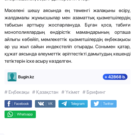
Мәселені шешу аясында ең төменгі жалақыны өсіру,
жалдамалы жұмысшылар мен азаматтық қызметшілердің
табысын арттыру жоспарлануда. Бұған қоса, табиғи
монополиялардың өндірістік мамандарының орташа
айлығы көбейіп, мемлекеттік қызметшілердің еңбекақысы
әр үш жыл сайын индекстеліп отырады. Сонымен қатар,
құжат аясында әлеуметтік әріптестікті дамытудың кешенді
тетіктерін іске асыру көзделген.
Bugin.kz
+ 42868 b.
# Еңбекақы
# Қазақстан
# Үкімет
# Брифинг
|
|
|
|
Facebook
VK
Telegram
Twitter
|
Whatsapp