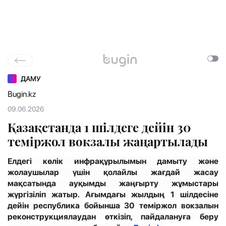
ДАМУ
Bugin.kz
09.06.2026
Қазақстанда 1 шілдеге дейін 30
теміржол вокзалы жаңартылады
Елдегі көлік инфрақұрылымын дамыту және
жолаушылар үшін қолайлы жағдай жасау
мақсатында ауқымды жаңғырту жұмыстары
жүргізіліп жатыр.
Ағымдағы
жылдың 1 шілдесіне
дейін республика бойынша 30 теміржол вокзалын
реконструкциялаудан өткізіп, пайдалануға беру