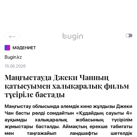
МӘДЕНИЕТ
Bugin.kz
15.06.2026
Маңғыстауда Джеки Чанның
қатысуымен халықаралық фильм
түсіріле бастады
Маңғыстау облысында әлемдік кино жұлдызы Джеки
Чан басты рөлді сомдайтын «Құдайдың сауыты 4»
ауқымды халықаралық жобасының түсірілім
жұмыстары басталды. Аймақтың ерекше табиғаты
мен таңғажайып ландшафты шетелдік