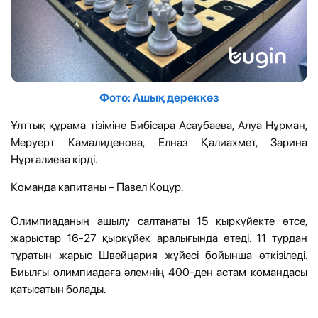
Фото: Ашық дереккөз
Ұлттық құрама тізіміне Бибісара Асаубаева, Алуа Нұрман,
Меруерт Камалиденова, Елназ Қалиахмет, Зарина
Нұрғалиева кірді.
Команда капитаны – Павел Коцур.
Олимпиаданың ашылу салтанаты 15 қыркүйекте өтсе,
жарыстар 16-27 қыркүйек аралығында өтеді. 11 турдан
тұратын жарыс Швейцария жүйесі бойынша өткізіледі.
Биылғы олимпиадаға әлемнің 400-ден астам командасы
қатысатын болады.