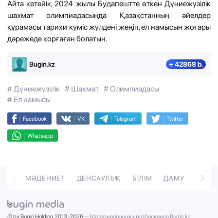
Айта кетейік, 2024 жылы Будапештте өткен Дүниежүзілік
шахмат олимпиадасында Қазақстанның әйелдер
құрамасы тарихи күміс жүлдені жеңіп, ел намысын жоғары
дәрежеде қорғаған болатын.
Bugin.kz
+ 42868 b.
# Дүниежүзілік
# Шахмат
# Олимпиадасы
# Ел намысы
|
|
|
|
Facebook
VK
Telegram
Twitter
|
Whatsapp
ОРТ
МӘДЕНИЕТ
ДЕНСАУЛЫҚ
БІЛІМ
ДАМУ
ТӘРБ
© by Bugin Holding 2013-2026
— Материалды көшіріп басқанда Bugin.kz