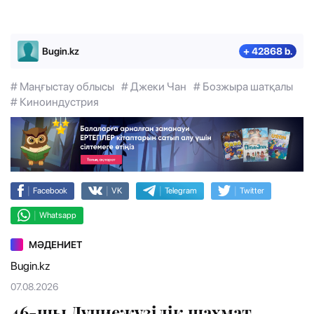
Bugin.kz
+ 42868 b.
# Маңғыстау облысы
# Джеки Чан
# Бозжыра шатқалы
# Киноиндустрия
|
|
|
|
Facebook
VK
Telegram
Twitter
|
Whatsapp
МӘДЕНИЕТ
Bugin.kz
07.08.2026
46-шы Дүниежүзілік шахмат