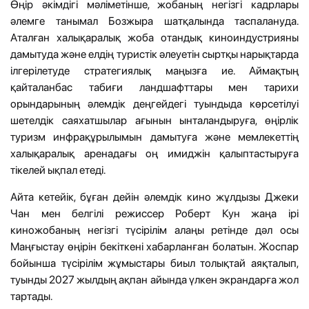
Өңір әкімдігі мәліметінше, жобаның негізгі кадрлары
әлемге танымал Бозжыра шатқалында таспалануда.
Аталған халықаралық жоба отандық киноиндустрияны
дамытуда және елдің туристік әлеуетін сыртқы нарықтарда
ілгерілетуде стратегиялық маңызға ие. Аймақтың
қайталанбас табиғи ландшафттары мен тарихи
орындарының әлемдік деңгейдегі туындыда көрсетілуі
шетелдік саяхатшылар ағынын ынталандыруға, өңірлік
туризм инфрақұрылымын дамытуға және мемлекеттің
халықаралық аренадағы оң имиджін қалыптастыруға
тікелей ықпал етеді.
Айта кетейік, бұған дейін әлемдік кино жұлдызы Джеки
Чан мен белгілі режиссер Роберт Кун жаңа ірі
киножобаның негізгі түсірілім алаңы ретінде дәл осы
Маңғыстау өңірін бекіткені хабарланған болатын. Жоспар
бойынша түсірілім жұмыстары биыл толықтай аяқталып,
туынды 2027 жылдың ақпан айында үлкен экрандарға жол
тартады.