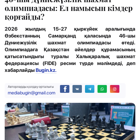
олимпиадасы: Ел намысын кімдер
қорғайды?
2026 жылдың 15-27 қыркүйек аралығында
Өзбекстанның Самарқанд қаласында 46-шы
Дүниежүзілік шахмат олимпиадасы өтеді.
Олимпиадаға Қазақстан әйелдер құрамасының
қатысатындығы туралы Халықаралық шахмат
федерациясы (FIDE) ресми түрде мәлімдеді, деп
хабарлайды
Bugin.kz.
Авторларды қолдау орталығы
mediabugin@gmail.com