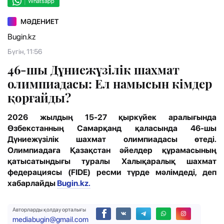
|
Whatsapp
МӘДЕНИЕТ
Bugin.kz
Бүгін, 11:56
46-шы Дүниежүзілік шахмат
олимпиадасы: Ел намысын кімдер
қорғайды?
2026 жылдың 15-27 қыркүйек аралығында
Өзбекстанның Самарқанд қаласында 46-шы
Дүниежүзілік шахмат олимпиадасы өтеді.
Олимпиадаға Қазақстан әйелдер құрамасының
қатысатындығы туралы Халықаралық шахмат
федерациясы (FIDE) ресми түрде мәлімдеді, деп
хабарлайды
Bugin.kz.
Авторларды қолдау орталығы
mediabugin@gmail.com