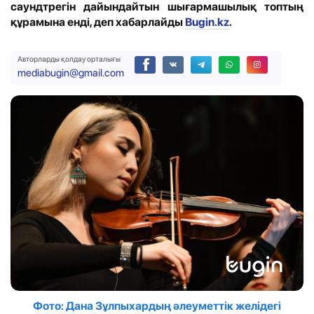
саундтрегін дайындайтын шығармашылық топтың
құрамына енді
,
деп хабарлайды
Bugin.kz
.
Авторларды қолдау орталығы
mediabugin@gmail.com
Фото: Дана Зұлпыхардың әлеуметтік желідегі