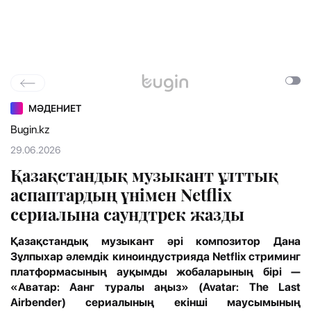
МӘДЕНИЕТ
Bugin.kz
29.06.2026
Қазақстандық музыкант ұлттық
аспаптардың үнімен Netflix
сериалына саундтрек жазды
Қазақстандық музыкант әрі композитор Дана
Зұлпыхар әлемдік киноиндустрияда Netflix стриминг
платформасының ауқымды жобаларының бірі —
«Аватар: Аанг туралы аңыз» (Avatar: The Last
Airbender) сериалының екінші маусымының