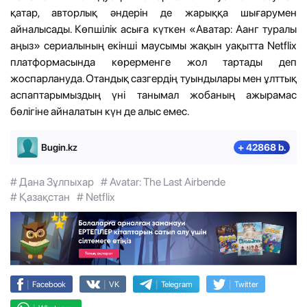
қатар, авторлық әндерін де жарыққа шығарумен
айналысады. Көпшілік асыға күткен «Аватар: Аанг туралы
аңыз» сериалының екінші маусымы жақын уақытта Netflix
платформасында көрерменге жол тартады деп
жоспарлануда. Отандық сазгердің туындылары мен ұлттық
аспаптарымыздың үні танымал жобаның ажырамас
бөлігіне айналатын күн де алыс емес.
Bugin.kz
+ 42868 b.
# Дана Зұлпыхар
# Avatar: The Last Airbende
# Қазақстан
# Netflix
|
|
|
|
Facebook
VK
Telegram
Twitter