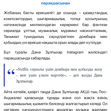
парақшасынан
Жобаның басты ерекшелігі де осында – қазақстандық
композитордың шығармашылық топқа қосылуының
нәтижесінде миллиондаған көрермені бар фэнтези
сериалда ұлттық музыкалық мұрамыз насихатталмақ.
Танымал туындының саундтрегінен домбыра мен
қобыздың үні ерекше нақышта орын алады деп күтілуде.
Бұл туралы Дана Зұлпыхар Instagram желісіндегі
парақшасында хабарлады.
«Netflix сериалы үшін домбыра мен қобызды жазу
– мен үшін үлкен мәртебе», – деп жазды
Дана
Зұлпыхар
.
Айта кетейік, қазіргі таңда Дана Зұлпыхар АҚШ-тың Лос-
Анджелес қаласында тұрады және сол жақта өзінің
шығармашылық қызметін белсенді жалғастырып келеді. Ол
негізінен киноиндустрияға арналған музыка жазумен