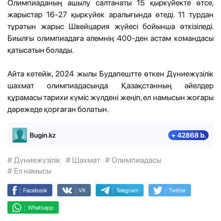
Олимпиаданың ашылу салтанаты 15 қыркүйекте өтсе,
жарыстар 16-27 қыркүйек аралығында өтеді. 11 турдан
тұратын жарыс Швейцария жүйесі бойынша өткізіледі.
Биылғы олимпиадаға әлемнің 400-ден астам командасы
қатысатын болады.
Айта кетейік, 2024 жылы Будапештте өткен Дүниежүзілік
шахмат олимпиадасында Қазақстанның әйелдер
құрамасы тарихи күміс жүлдені жеңіп, ел намысын жоғары
дәрежеде қорғаған болатын.
Bugin.kz
+ 42868 b.
# Дүниежүзілік
# Шахмат
# Олимпиадасы
# Ел намысы
|
|
|
|
Facebook
VK
Telegram
Twitter
|
Whatsapp