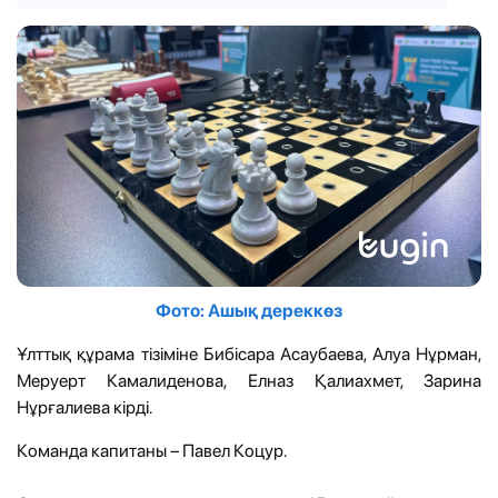
Фото: Ашық дереккөз
Ұлттық құрама тізіміне Бибісара Асаубаева, Алуа Нұрман,
Меруерт Камалиденова, Елназ Қалиахмет, Зарина
Нұрғалиева кірді.
Команда капитаны – Павел Коцур.