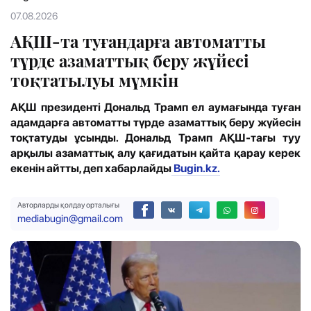
07.08.2026
АҚШ-та туғандарға автоматты
түрде азаматтық беру жүйесі
тоқтатылуы мүмкін
АҚШ президенті Дональд Трамп ел аумағында туған
адамдарға автоматты түрде азаматтық беру жүйесін
тоқтатуды ұсынды. Дональд Трамп АҚШ-тағы туу
арқылы азаматтық алу қағидатын қайта қарау керек
екенін айтты, деп хабарлайды
Bugin.kz.
Авторларды қолдау орталығы
mediabugin@gmail.com