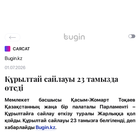
САЯСАТ
Bugin.kz
01.07.2026
Құрылтай сайлауы 23 тамызда
өтеді
Мемлекет басшысы Қасым-Жомарт Тоқаев
Қазақстанның жаңа бір палаталы Парламенті –
Құрылтайға сайлау өткізу туралы Жарлыққа қол
қойды. Құрылтай сайлауы 23 тамызға белгіленді, деп
хабарлайды
Bugin.kz
.