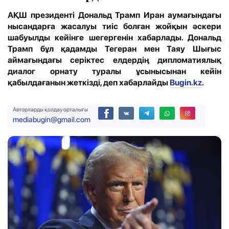
АҚШ президенті Дональд Трамп Иран аумағындағы
нысандарға жасалуы тиіс болған жойқын әскери
шабуылды кейінге шегергенін хабарлады. Дональд
Трамп бұл қадамды Тегеран мен Таяу Шығыс
аймағындағы серіктес елдердің дипломатиялық
диалог орнату туралы ұсынысынан кейін
қабылдағанын жеткізді, деп хабарлайды
Bugin.kz
.
Авторларды қолдау орталығы
mediabugin@gmail.com