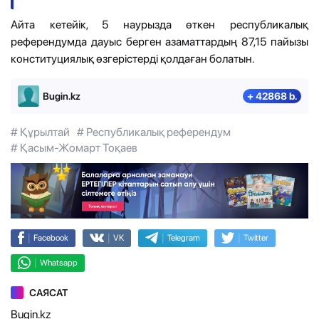
Айта кетейік, 5 наурызда өткен республикалық
референдумда дауыс берген азаматтардың 87,15 пайызы
конституциялық өзгерістерді қолдаған болатын.
Bugin.kz
+ 42868 b.
# Құрылтай
# Республикалық референдум
# Қасым-Жомарт Тоқаев
|
|
|
|
Facebook
VK
Telegram
Twitter
|
Whatsapp
САЯСАТ
Bugin.kz