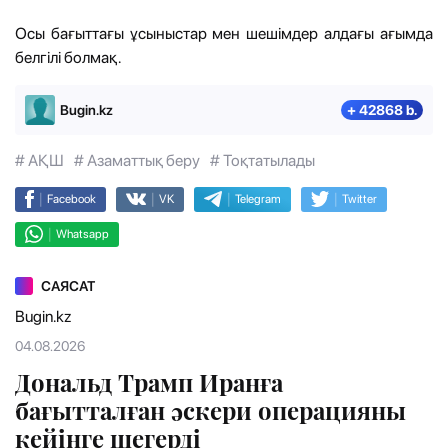
Осы бағыттағы ұсыныстар мен шешімдер алдағы ағымда
белгілі болмақ.
Bugin.kz
+ 42868 b.
# АҚШ
# Азаматтық беру
# Тоқтатылады
|
|
|
|
Facebook
VK
Telegram
Twitter
|
Whatsapp
САЯСАТ
Bugin.kz
04.08.2026
Дональд Трамп Иранға
бағытталған әскери операцияны
кейінге шегерді