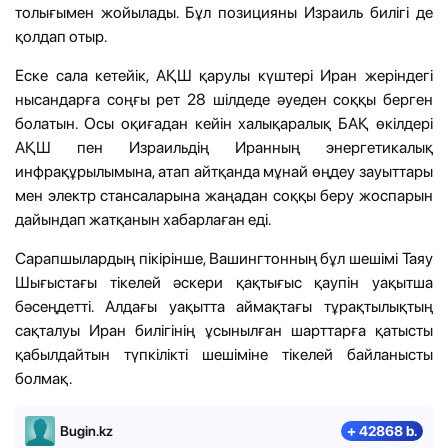
толығымен жойылады. Бұл позицияны Израиль билігі де
қолдап отыр.
Еске сала кетейік, АҚШ қарулы күштері Иран жеріндегі
нысандарға соңғы рет 28 шілдеде әуеден соққы берген
болатын. Осы оқиғадан кейін халықаралық БАҚ өкілдері
АҚШ пен Израильдің Иранның энергетикалық
инфрақұрылымына, атап айтқанда мұнай өңдеу зауыттары
мен электр стансаларына жаңадан соққы беру жоспарын
дайындап жатқанын хабарлаған еді.
Сарапшылардың пікірінше, Вашингтонның бұл шешімі Таяу
Шығыстағы тікелей әскери қақтығыс қаупін уақытша
бәсеңдетті. Алдағы уақытта аймақтағы тұрақтылықтың
сақталуы Иран билігінің ұсынылған шарттарға қатысты
қабылдайтын түпкілікті шешіміне тікелей байланысты
болмақ.
Bugin.kz
+ 42868 b.