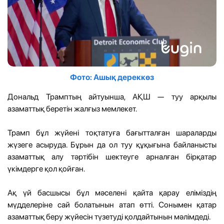
Фото: Ашық дереккөз
Дональд Трамптың айтуынша, АҚШ — туу арқылы
азаматтық беретін жалғыз мемлекет.
Трамп бұл жүйені тоқтатуға бағытталған шараларды
жүзеге асыруда. Бұрын да ол туу құқығына байланысты
азаматтық алу тәртібін шектеуге арналған бірқатар
үкімдерге қол қойған.
Ақ үй басшысы бұл мәселені қайта қарау еліміздің
мүдделеріне сай болатынын атап өтті. Сонымен қатар
азаматтық беру жүйесін түзетуді қолдайтынын мәлімдеді.