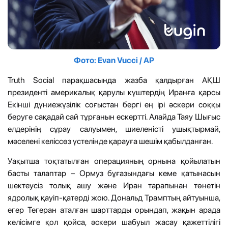
Фото: Evan Vucci / AP
Truth Social парақшасында жазба қалдырған АҚШ
президенті америкалық қарулы күштердің Иранға қарсы
Екінші дүниежүзілік соғыстан бергі ең ірі әскери соққы
беруге сақадай сай тұрғанын ескертті. Алайда Таяу Шығыс
елдерінің сұрау салуымен, шиеленісті ушықтырмай,
мәселені келіссөз үстелінде қарауға шешім қабылданған.
Уақытша тоқтатылған операцияның орнына қойылатын
басты талаптар – Ормуз бұғазындағы кеме қатынасын
шектеусіз толық ашу және Иран тарапынан төнетін
ядролық қауіп-қатерді жою. Дональд Трамптың айтуынша,
егер Тегеран аталған шарттарды орындап, жақын арада
келісімге қол қойса, әскери шабуыл жасау қажеттілігі