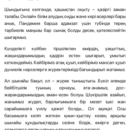
Шындығына келгенде, қашықтан оқыту – қазіргі заман
талабы. Онлайн білім алудың оңды және кері әсерлері бары
анық. Пандемия барша адамзат үшін түбінде терең
тәрбиелік маңызы бар сынақ болды десек, қателеспейтін
шығармыз.
Күнделікті күйбен тіршілікпен өмірдің, уақыттың,
жақындарымыздың қадірін естен шығарып, ұмытып
кеткендейміз. Кейбіріміз атақ қуып, кейбіріміз мансап қуып
дүниелік нәрселерге жүректерімізді бағындырып жатамыз.
Ал шынайы бақыт, ол – жүрек тыныштығы. Бүкіл әлемде
бейбітшілік туының орнауы, ата-анамыз, дос-
жарандарымыздың аман-есен болуы. Шүкіршілік азайып,
жанымыз жүдеп, барлығымызға бір мезет ішкі жан
сарайымызға үнілу қажет болды... Ол ақиқат. Осы
басымызға келіп жеткен қиын-қыстау кезең арқылы
шынайы құндылықтарды сезіне білдік, өмірге деген,
адамдарға деген қарым-қатынасымыз өзгерді.