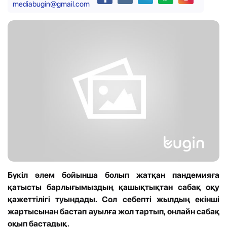
mediabugin@gmail.com
Бүкіл әлем бойынша болып жатқан пандемияға
қатысты барлығымыздың қашықтықтан сабақ оқу
қажеттілігі туындады. Сол себепті жылдың екінші
жартысынан бастап ауылға жол тартып, онлайн сабақ
оқып бастадық.