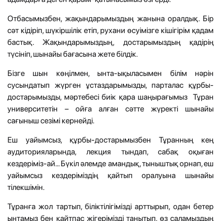
Отбасымызбен, жақындарымыздың жанына оралдық. Бір
сәт кідіріп, шүкіршілік етіп, рухани өсуімізге кішігірім қадам
бастық. Жақындарымыздың, достарымыздың қадірің
түсініп, шынайы бағасына жете білдік.
Бізге шын көңілмен, ынта-ықыласымен білім нәрін
сусындатып жүрген ұстаздарымызды, парталас құрбы-
достарымызды, мәртебесі биік қара шаңырағымыз Тұран
университетін – ойға алған сәтте жүректі шынайы
сағыныш сезімі кернейді.
Еш уайымсыз, құрбы-достарымызбен Тұранның кең
аудиторияларында, лекция тындап, сабақ оқыған
кездеріміз-ай... Бүкіл әлемде амандық, тыныштық орнап, еш
уайымсыз кездеріміздің қайтып оралуына шынайы
тілекшімін.
Тұранға жол тартып, біліктілігімізді арттырып, одан бетер
ынтамыз бен қайтпас жігерімізді танытып, өз саламыздың