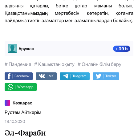
алдыңғы қатарлы, бетке ұстар маманы болып,
Қазақстанымыздың мәртебесін көтеретін, қоғамға
пайдамыз тиетін азаматтар мен азаматшылардан болайық.
Аружан
+ 39 b.
# Пандемия
# Қашықтан оқыту
# Онлайн білім беру
|
|
|
|
Facebook
VK
Telegram
Twitter
|
Whatsapp
Көзқарас
Рүстем Айткәрім
19.10.2020
Әл-Фараби