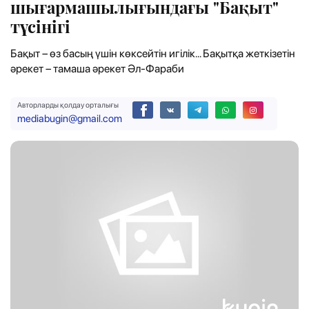
шығармашылығындағы "Бақыт"
түсінігі
Бақыт – өз басың үшін көксейтін игілік... Бақытқа жеткізетін
әрекет – тамаша әрекет Әл-Фараби
Авторларды қолдау орталығы
mediabugin@gmail.com