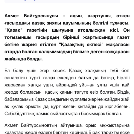
Ахмет Байтұрсынұлы - ақын, ағартушы, өткен
ғасырдағы қазақ зиялы қауымының белгілі тұлғасы.
"Қазақ" газетінің шығуына атсалысқан кісі. Он
тоғызыншы ғасырдың бірінші жартысында газет
бетіне жария етілген "Қазақтың өкпесі" мақаласы
отарда болған халқымыздың білімге деген көзқарасы
жайында болды.
Ел болу үшін жер керек. Қазақ халқының түбі боп
саналатын түркі халқы ежелден батыл да батыр, бірлігі
жарасқан халқы үшін, айрандай ұйыған ұлты үшін қай
жерде болмасын қасық қанын төгуге әзір болған. Біздің
бабаларымыз Қазақ хандығын құрғалы жеріне жайдан жай
ақ құлақ орысты да, құрт жеген қытайды да кіргізбеген.
Себебі, ұлттық намыс сыйластықтан басымырақ болған.
Ахмет Байтұрсыновтың айтуынша, орыс мұжықтарына
қазақтар жерді өздері берген көрінеді. Бірақ тарихты еске