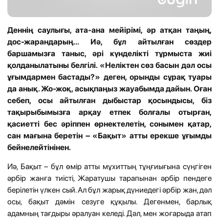
Деннің саулығы, ата-ана мейірімі, әр атқан таңың,
дос-жарандарың... Иә, бұл айтылған сөздер
баршамызға таныс, әрі күнделікті тұрмыста жиі
қолданылатыны белгілі. «Неліктен сөз басын дәл осы
ұғымдармен бастады?» деген, орынды сұрақ туары
да анық. Жо-жоқ, асықпаңыз жауабымда дайын. Оған
себеп, осы айтылған дыбыстар қосындысы, біз
тақырыбымызға арқау етпек болғалы отырған,
қасиетті бес әріппен өрнектелетін, сонымен қатар,
сан мағына беретін – «Бақыт» атты ерекше ұғымды
бейнелейтінінен.
Иә, Бақыт – бұл өмір атты мұхиттың тұңғиығына сүңгіген
әрбір жанға тиісті, Жаратушы тарапынан әрбір пендеге
берілетін үлкен сый. Ал бұл жарық дүниедегі әрбір жан, дәл
осы, бақыт дәмін сезуге құқылы. Дегенмен, барлық
адамның тағдыры әралуан келеді. Дәл, мен жоғарыда атап