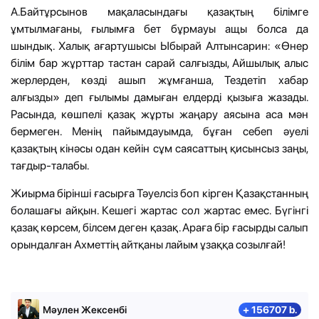
А.Байтұрсынов мақаласындағы қазақтың білімге
ұмтылмағаны, ғылымға бет бұрмауы ащы болса да
шындық. Халық ағартушысы Ыбырай Алтынсарин: «Өнер
білім бар жұрттар тастан сарай салғызды, Айшылық алыс
жерлерден, көзді ашып жұмғанша, Тездетіп хабар
алғызды» деп ғылымы дамыған елдерді қызыға жазады.
Расында, көшпелі қазақ жұрты жаңару аясына аса мән
бермеген. Менің пайымдауымда, бұған себеп әуелі
қазақтың кінәсы одан кейін сұм саясаттың қисынсыз заңы,
тағдыр-талабы.
Жиырма бірінші ғасырға Тәуелсіз боп кірген Қазақстанның
болашағы айқын. Кешегі жартас сол жартас емес. Бүгінгі
қазақ көрсем, білсем деген қазақ. Араға бір ғасырды салып
орындалған Ахметтің айтқаны лайым ұзаққа созылғай!
Мәулен Жексенбі
+ 156707 b.