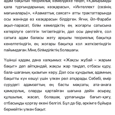
адам бақытын теориялық кемелдікке теңеп, «Қайырымды
қала тұрғындарының көзқарасы», «Интеллект (сөзінің
мағыналары)», «Азаматтық саясат» атты трактаттарында
осы жөнінде өз көзқарасын білдірген. Яғни, Әл-Фараби
ақыл-парасат, білім кемелдіктің ең жоғарғы сатысына
көтерілуге септігін тигізетіндігін, дәл осы деңгейге, сол
сатыға адам баласы жету арқылы теориялық бақытқа
кенелтетіндігін, ең жоғары бақытқа кол жеткізетіндігін
пайымдаған. Міне, білімділіктің болашағы.
Үшінші қадам, дана халқымыз: «Жақсы жұбай – жарым
бақыт» деп айтқандай, жақсы жар таңдап, отбасы құру,
бала-шағаның қызығын көру. Дәл осы құндылық адамның
бақытты күн кешуі үшін үлкен рөл атқарады. Себебі, өмір
сүрудегі адамзаттың ең басты мақсаты, ата-анаға
қамқорлық, оларды қартайған шағына дейін асырау,
құлшылық жасап, болашақ ұрпағыңды бағып-қағу,
отбасыңды қорғау екені белгілі. Бұл да бір, әркімге бұйыра
бермейтін үлкен бақыт.