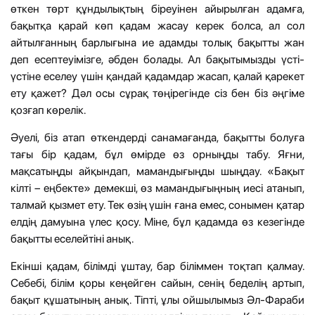
өткен төрт құндылықтың біреуінен айырылған адамға,
бақытқа қарай көп қадам жасау керек болса, ал сол
айтылғанның барлығына ие адамды толық бақытты жан
деп есептеуімізге, әбден болады. Ал бақытымызды үсті-
үстіне еселеу үшін қандай қадамдар жасап, қалай қарекет
ету қажет? Дәл осы сұрақ төңірегінде сіз бен біз әңгіме
қозғап көрелік.
Әуелі, біз атап өткендерді санамағанда, бақытты болуға
тағы бір қадам, бұл өмірде өз орныңды табу. Яғни,
мақсатыңды айқындап, мамандығыңды шыңдау. «Бақыт
кілті – еңбекте» демекші, өз мамандығыңның иесі атанып,
талмай қызмет ету. Тек өзің үшін ғана емес, сонымен қатар
елдің дамуына үлес қосу. Міне, бұл қадамда өз кезегінде
бақытты еселейтіні анық.
Екінші қадам, білімді ұштау, бар біліммен тоқтап қалмау.
Себебі, білім қоры кеңейген сайын, сенің беделің артып,
бақыт құшатының анық. Тіпті, ұлы ойшылымыз Әл-Фараби