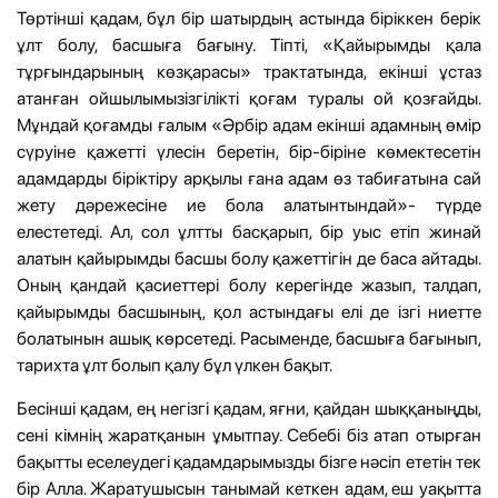
Төртінші қадам, бұл бір шатырдың астында біріккен берік
ұлт болу, басшыға бағыну. Тіпті, «Қайырымды қала
тұрғындарының көзқарасы» трактатында, екінші ұстаз
атанған ойшылымызiзгiлiктi қоғам туралы ой қозғайды.
Мұндай қоғамды ғалым «Әрбiр адам екiншi адамның өмiр
сүруiне қажеттi үлесiн беретiн, бiр-бiрiне көмектесетiн
адамдарды бiрiктiру арқылы ғана адам өз табиғатына сай
жету дәрежесiне ие бола алатынтындай»- түрде
елестетедi. Ал, сол ұлтты басқарып, бір уыс етіп жинай
алатын қайырымды басшы болу қажеттігін де баса айтады.
Оның қандай қасиеттері болу керегінде жазып, талдап,
қайырымды басшының, қол астындағы елі де ізгі ниетте
болатынын ашық көрсетеді. Расыменде, басшыға бағынып,
тарихта ұлт болып қалу бұл үлкен бақыт.
Бесінші қадам, ең негізгі қадам, яғни, қайдан шыққаныңды,
сені кімнің жаратқанын ұмытпау. Себебі біз атап отырған
бақытты еселеудегі қадамдарымызды бізге нәсіп ететін тек
бір Алла. Жаратушысын танымай кеткен адам, еш уақытта