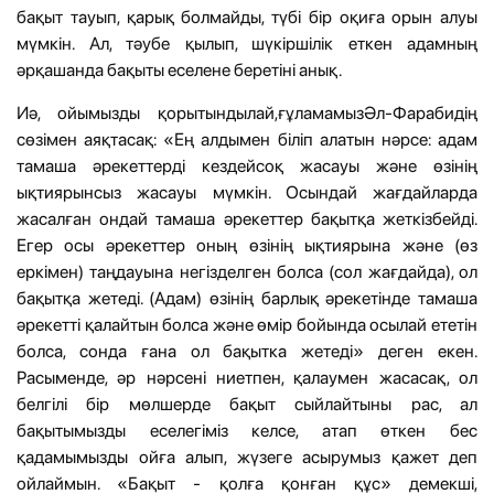
бақыт тауып, қарық болмайды, түбі бір оқиға орын алуы
мүмкін. Ал, тәубе қылып, шүкіршілік еткен адамның
әрқашанда бақыты еселене беретіні анық.
Иә, ойымызды қорытындылай,ғұламамызӘл-Фарабидің
сөзімен аяқтасақ: «Ең алдымен біліп алатын нәрсе: адам
тамаша әрекеттерді кездейсоқ жасауы және өзінің
ықтиярынсыз жасауы мүмкін. Осындай жағдайларда
жасалған ондай тамаша әрекеттер бақытқа жеткізбейді.
Егер осы әрекеттер оның өзінің ықтиярына және (өз
еркімен) таңдауына негізделген болса (сол жағдайда), ол
бақытқа жетеді. (Адам) өзінің барлық әрекетінде тамаша
әрекетті қалайтын болса және өмір бойында осылай ететін
болса, сонда ғана ол бақытка жетеді» деген екен.
Расыменде, әр нәрсені ниетпен, қалаумен жасасақ, ол
белгілі бір мөлшерде бақыт сыйлайтыны рас, ал
бақытымызды еселегіміз келсе, атап өткен бес
қадамымызды ойға алып, жүзеге асырумыз қажет деп
ойлаймын. «Бақыт - қолға қонған құс» демекші,