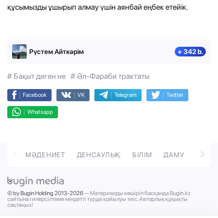
құсымызды ұшырып алмау үшін аянбай еңбек етейік.
Рүстем Айткәрім
+ 342 b.
# Бақыт деген не
# Әл-Фараби трактаты
|
|
|
|
Facebook
VK
Telegram
Twitter
|
Whatsapp
ОРТ
МӘДЕНИЕТ
ДЕНСАУЛЫҚ
БІЛІМ
ДАМУ
ТӘРБ
© by Bugin Holding 2013-2026
— Материалды көшіріп басқанда Bugin.kz
сайтына гиперсілтеме міндетті түрде қойылуы тиіс. Авторлық құқықты
сақтаңыз!