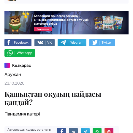
|
|
|
|
Facebook
VK
Telegram
Twitter
|
Whatsapp
Көзқарас
Аружан
23.10.2020
Қашықтан оқудың пайдасы
қандай?
Пандемия қатері
Авторларды қолдау орталығы