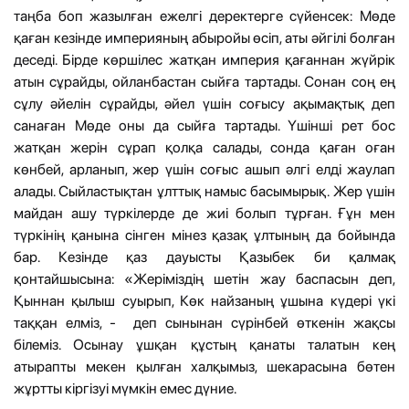
таңба боп жазылған ежелгі деректерге сүйенсек: Мөде
қаған кезінде империяның абыройы өсіп, аты әйгілі болған
деседі. Бірде көршілес жатқан империя қағаннан жүйрік
атын сұрайды, ойланбастан сыйға тартады. Сонан соң ең
сұлу әйелін сұрайды, әйел үшін соғысу ақымақтық деп
санаған Мөде оны да сыйға тартады. Үшінші рет бос
жатқан жерін сұрап қолқа салады, сонда қаған оған
көнбей, арланып, жер үшін соғыс ашып әлгі елді жаулап
алады. Сыйластықтан ұлттық намыс басымырық. Жер үшін
майдан ашу түркілерде де жиі болып тұрған. Ғұн мен
түркінің қанына сінген мінез қазақ ұлтының да бойында
бар. Кезінде қаз дауысты Қазыбек би қалмақ
қонтайшысына: «Жеріміздің шетін жау баспасын деп,
Қыннан қылыш суырып, Көк найзаның ұшына күдері үкі
таққан елміз, - деп сынынан сүрінбей өткенін жақсы
білеміз. Осынау ұшқан құстың қанаты талатын кең
атырапты мекен қылған халқымыз, шекарасына бөтен
жұртты кіргізуі мүмкін емес дүние.