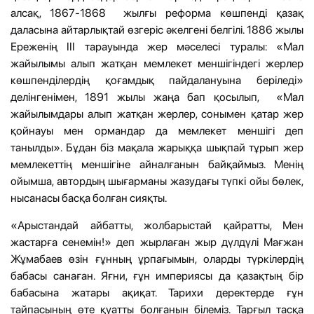
алсақ, 1867-1868 жылғы реформа көшпенді қазақ
даласына айтарлықтай өзгеріс әкелгені белгілі. 1886 жылы
Ереженің III тарауында жер мәселесі туралы: «Мал
жайылымы алып жатқан мемлекет меншігіндегі жерлер
көшпенділердің қоғамдық пайдалануына беріледі»
делінгенімен, 1891 жылы жаңа бап қосылып, «Мал
жайылымдары алып жатқан жерлер, сонымен қатар жер
қойнауы мен ормандар да мемлекет меншігі деп
танылды». Бұдан біз мақала жарыққа шықпай тұрып жер
мемлекеттің меншігіне айналғанын байқаймыз. Менің
ойымша, автордың шығарманы жазудағы түпкі ойы бөлек,
нысанасы басқа болған сияқты.
«Арыстандай айбатты, жолбарыстай қайратты, Мен
жастарға сенемін!» деп жырлаған жыр дүлдүлі Мағжан
Жұмабаев өзін ғұнның ұрпағымын, оларды түркілердің
бабасы санаған. Яғни, ғұн империясы да қазақтың бір
бабасына жатары ақиқат. Тарихи деректерде ғұн
тайпасының өте қуатты болғанын білеміз. Тарғыл тасқа