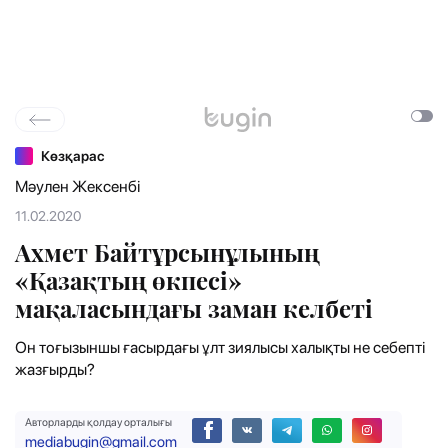
Көзқарас
Мәулен Жексенбі
11.02.2020
Ахмет Байтұрсынұлының
«Қазақтың өкпесі»
мақаласындағы заман келбеті
Он тоғызыншы ғасырдағы ұлт зиялысы халықты не себепті
жазғырды?
Авторларды қолдау орталығы
mediabugin@gmail.com