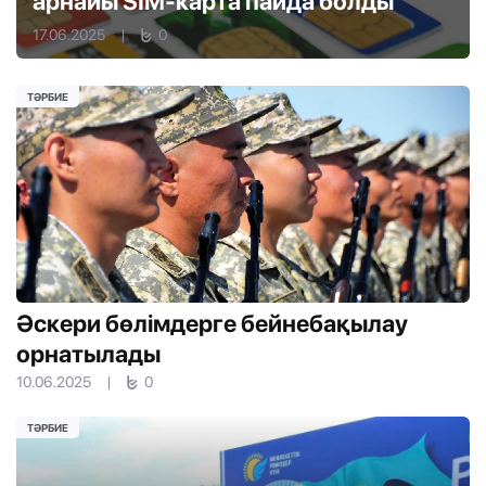
арнайы SIM-карта пайда болды
17.06.2025
|
0
ТӘРБИЕ
Әскери бөлімдерге бейнебақылау
орнатылады
10.06.2025
|
0
ТӘРБИЕ