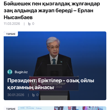
Бәйшешек пен қызғалдақ жұлғандар
заң алдында жауап береді – Ерлан
Нысанбаев
11.03.2026
|
0
ТӘРБИЕ
Bugin.kz
Президент: Еріктілер - озық ойлы
қоғамның айнасы
30.01.2026
|
0
ТӘРБИЕ