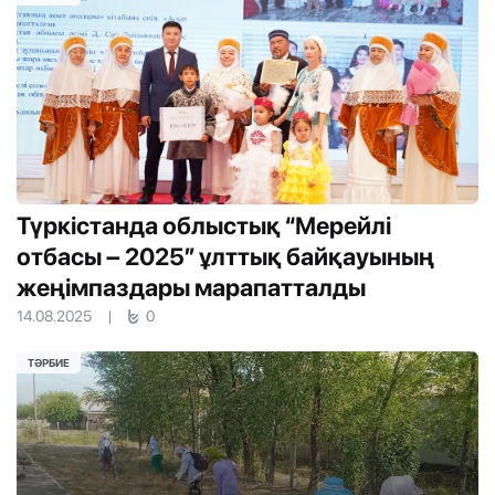
Түркістанда облыстық “Мерейлі
отбасы – 2025” ұлттық байқауының
жеңімпаздары марапатталды
14.08.2025
|
0
ТӘРБИЕ