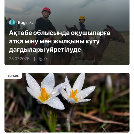
Bugin.kz
Ақтөбе облысында оқушыларға
атқа міну мен жылқыны күту
дағдылары үйретілуде
23.07.2026
|
0
ТӘРБИЕ