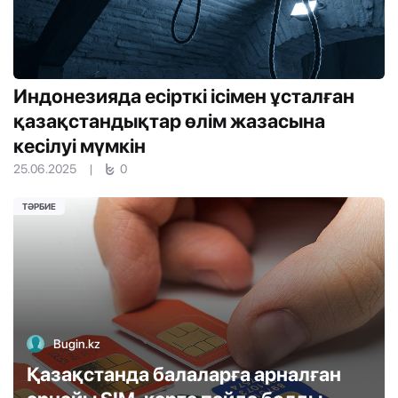
Индонезияда есірткі ісімен ұсталған
қазақстандықтар өлім жазасына
кесілуі мүмкін
25.06.2025
|
0
ТӘРБИЕ
Bugin.kz
Қазақстанда балаларға арналған