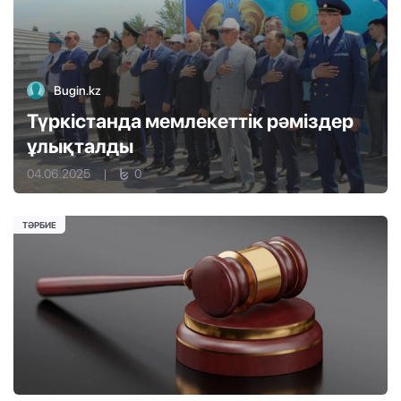
Bugin.kz
Түркістанда мемлекеттік рәміздер
ұлықталды
04.06.2025
|
0
ТӘРБИЕ