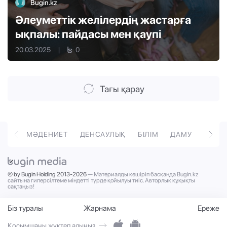
Bugin.kz
Әлеуметтік желілердің жастарға
ықпалы: пайдасы мен қаупі
20.03.2025
|
0
Тағы қарау
ОРТ
МӘДЕНИЕТ
ДЕНСАУЛЫҚ
БІЛІМ
ДАМУ
ТӘРБ
© by Bugin Holding 2013-2026
— Материалды көшіріп басқанда Bugin.kz
сайтына гиперсілтеме міндетті түрде қойылуы тиіс. Авторлық құқықты
сақтаңыз!
Біз туралы
Жарнама
Ереже
Қосымшаны жүктеп алыңыз