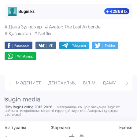
Bugin.kz
+ 42868 b.
# Дана Зұлпыхар
# Avatar: The Last Airbende
# Қазақстан
# Netflix
|
|
|
|
Facebook
VK
Telegram
Twitter
|
Whatsapp
ОРТ
МӘДЕНИЕТ
ДЕНСАУЛЫҚ
БІЛІМ
ДАМУ
ТӘРБ
© by Bugin Holding 2013-2026
— Материалды көшіріп басқанда Bugin.kz
сайтына гиперсілтеме міндетті түрде қойылуы тиіс. Авторлық құқықты
сақтаңыз!
Біз туралы
Жарнама
Ереже