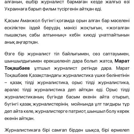
алғанын, ешбір журналист бармаған кезде жалғыз өзі
Украинаға барып фильм түсіргенін айтқан еді.
Қасым Аманжол бүгінгі қоғамда орын алған бар мәселені
ескіліктен іздей берудің мәнісі жоқтығын, «жоғалған
пышақтың сабы алтынның» кебін киюді ұнатпайтынын
анық аңғартқан.
Өзге бір журналист тіл байлығымен, сөз саптауымен,
шыншылдығымен ерекшеленіп дара болып жатса,
Марат
Тоқашбаев
ұлтшыл журналист ретінде дара. Марат
Тоқашбаев Қазақстандағы журналистика үшке бөлінетінін
– қазақ тілді журналистика, орыс тілді журналистика,
аралас тілді журналистика деп айтқан еді. Орыс тілді
журналистиканың бүгінде басым екенін айта отырып,
бүгінгі қазақ журналистерінің мойнында ұлт тағдыры тұр
деп айта келе, журналистерге патриот, шыншыл болу керек
екенін айтқан.
Журналистикаға бірі самғап бірден шықса, бірі өрмелеп