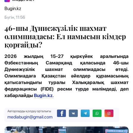
Bugin.kz
Бүгін, 11:56
46-шы Дүниежүзілік шахмат
олимпиадасы: Ел намысын кімдер
қорғайды?
2026 жылдың 15-27 қыркүйек аралығында
Өзбекстанның Самарқанд қаласында 46-шы
Дүниежүзілік шахмат олимпиадасы өтеді.
Олимпиадаға Қазақстан әйелдер құрамасының
қатысатындығы туралы Халықаралық шахмат
федерациясы (FIDE) ресми түрде мәлімдеді, деп
хабарлайды
Bugin.kz.
Авторларды қолдау орталығы
mediabugin@gmail.com