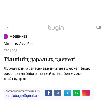
МӘДЕНИЕТ
Айғаным Ахунбай
07.01.2021
Тілшінің даралық қасиеті
Журналистика саласына қызығатын түлек көп. Бірақ
мамандығын бітіргеннен кейін, тілші боп жұмыс
істейтіндер аз
Авторларды қолдау орталығы
mediabugin@gmail.com