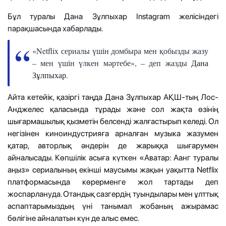
Бұл туралы Дана Зұлпыхар Instagram желісіндегі
парақшасында хабарлады.
«Netflix сериалы үшін домбыра мен қобызды жазу
– мен үшін үлкен мәртебе», – деп жазды
Дана
Зұлпыхар
.
Айта кетейік, қазіргі таңда Дана Зұлпыхар АҚШ-тың Лос-
Анджелес қаласында тұрады және сол жақта өзінің
шығармашылық қызметін белсенді жалғастырып келеді. Ол
негізінен киноиндустрияға арналған музыка жазумен
қатар, авторлық әндерін де жарыққа шығарумен
айналысады. Көпшілік асыға күткен «Аватар: Аанг туралы
аңыз» сериалының екінші маусымы жақын уақытта Netflix
платформасында көрерменге жол тартады деп
жоспарлануда. Отандық сазгердің туындылары мен ұлттық
аспаптарымыздың үні танымал жобаның ажырамас
бөлігіне айналатын күн де алыс емес.