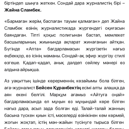
біртіндеп шыңға жеткен. Сондай дара журналистің бірі –
Жайна Сламбек.
«Бармаған жерім, баспаған тауым қалмаған» деп Жайна
Сламбек өзінің журналистикада жүргендегі оқиғасын
баяндаған. Тіпті қоқыс полигынан бастап, мемлекет
басшыларының жиынында ақпарат жинағанын айтқан.
Бүгінде «Апта» бағдарламасын жүргізетін нағыз
еңбекқор, өз ісінің маманы. Сондай-ақ эфир жүргізу стилі
өзгеше. Қадап-қадап, анық дәлдеп сөйлеу мәнері өз
алдына айрықша.
Аз уақыттың ішінде көрерменнің көзайымы бола білген,
аға-журналист
Бейсен Құранбектің
есімі алты алашқа да
аян екені белгілі. Марқұм ағамыз «Айтуға оңай»
бағдарламасында ел мұңын өз мұңындай көре білген
нағыз дара, асыл зада болған еді. Талай-талай жанның
басына түскен қиын істі, мәселерді өзінікінен кем көрмей,
жоғын жоқтап, істің мән-жайын түсінуге тырыса білген