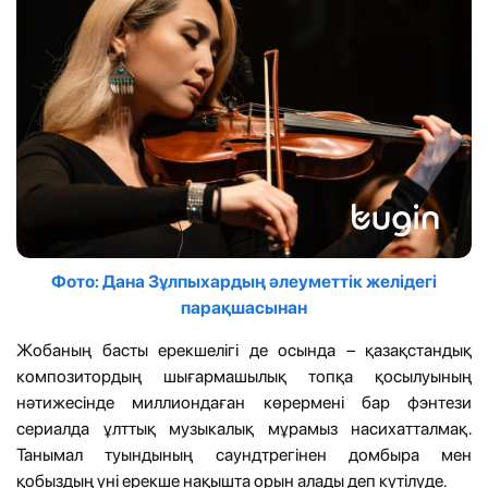
Фото: Дана Зұлпыхардың әлеуметтік желідегі
парақшасынан
Жобаның басты ерекшелігі де осында – қазақстандық
композитордың шығармашылық топқа қосылуының
нәтижесінде миллиондаған көрермені бар фэнтези
сериалда ұлттық музыкалық мұрамыз насихатталмақ.
Танымал туындының саундтрегінен домбыра мен
қобыздың үні ерекше нақышта орын алады деп күтілуде.