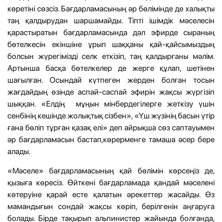
көретіні сөзсіз. Бағдарламасының әр бөлімінде де халықты
таң қалдырудан шаршамайды. Тіпті ішімдік мәселесін
қарастыратын бағдарламасында дәл эфирде сыраның
бөтелкесін екіншіне ұрып шаққаны қай-қайсымыздың
болсын жүрегімізді селк еткізіп, таң қалдырғаны мәлім.
Артынша басқа бөтелкелер де жерге құлап, шетінен
шағылған. Осындай күтпеген жерден болған тосын
жағдайдың өзінде аспай-саспай эфирін жақсы жүргізіп
шыққан. «Елдің мұңын мінбердегілерге жеткізу үшін
сенбінің кешінде жолықтық сізбен», «Үш жүзінің басын үтір
ғана бөліп тұрған қазақ елі» деп айрықша сөз саптауымен
әр бағдарламасын бастап,көрерменге тамаша әсер бере
алады.
«Мәселе» бағдарламасының қай бөлімін көрсеңіз де,
қызыға көресіз. Өйткені бағдарламада қандай мәселені
көтеруіне қарай есте қалатын әрекеттер жасайды. Өз
мамандығын сондай жақсы көріп, берілгенін аңғаруға
болады. Бірде тақырып альпинистер жайында болғанда,