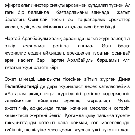
эфирге альпинистер сияқты арқанмен құлдилап түскен. Ал
тағы бір бөлімінде бағдарламаны ваннада жатып
бастаған. Осындай тосын әрі таңқаларлық әрекеттер
жасап, елдің елеулісі халықтың қалаулысы бола білді.
Нартай Аралбайұлы халық арасында нағыз журналист, тілі
өткір журналист ретінде танымал. Өзін басқа
журналистерден айқындап, ерекшелеп тұратын осындай
ерек қасиеті бар Нартай Аралбайұлы баршамыз үлгі
тұтатын журналистің бірі.
Өжет мінезді, шындықты тікесінен айтып жүрген
Дина
Төлепбергенді
де дара журналист десек қателеспейміз.
«Астарлы ақиқаттың» жүргізушісі ретінде көрерменнің
көзайымына айналған ерекше журналист. Өзінің
өжеттігінің арқасында талай жанның мәселесін көтеріп,
көмектесіп жүргені белгілі. Қоғамда қызу талқыға түсетін
тақырыптарды көтеріп қана қоймай, сол мәселелердің
түйінінің шешілуіне үлес қосып жүрген үлгі тұтатын жан.