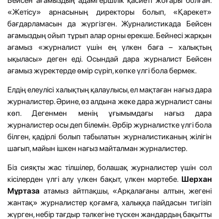
Бейсен ағамыздың адамгершілік қасиеті жоғары болған.
«Жетісу» арнасының директоры болып, «Қарекет»
бағдарламасын да жүргізген. Журналистикада Бейсен
ағамыздың ойып тұрып алар орны ерекше. Бейнесі жарқын
ағамыз «журналист үшін ең үлкен баға – халықтың
ықыласы» деген еді. Осындай дара журналист Бейсен
ағамыз жүректерде өмір сүріп, көпке үлгі бола бермек.
Елдің елеулісі халықтың қалаулысы, ел мақтаған нағыз дара
журналистер. Әрине, өз алдына жеке дара журналист саны
көп. Дегенмен менің ұғымымдағы нағыз дара
журналистер осы деп білемін. Әрбір журналистке үлгі бола
білген, қадірлі болып табылатын журналистиканың жілігін
шағып, майын ішкен нағыз майталман журналистер.
Біз сияқты жас тілшілер, болашақ журналистер үшін сол
кісілерден үлгі алу үлкен бақыт, үлкен мәртебе.
Шерхан
Мұртаза
атамыз айтпақшы, «Арқалағаны алтын, жегені
жантақ» журналистер қоғамға, халыққа пайдасын тигізіп
жүрген, небір тағдыр тәлкегіне түскен жандардың бақытты