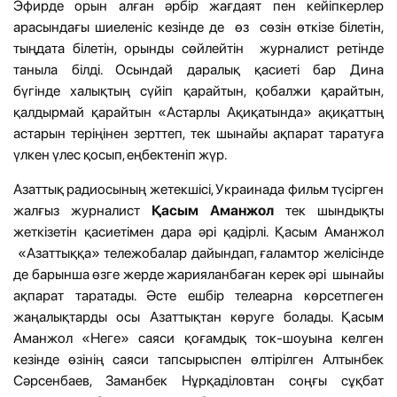
Эфирде орын алған әрбір жағдаят пен кейіпкерлер
арасындағы шиеленіс кезінде де өз сөзін өткізе білетін,
тыңдата білетін, орынды сөйлейтін журналист ретінде
таныла білді. Осындай даралық қасиеті бар Дина
бүгінде халықтың сүйіп қарайтын, қобалжи қарайтын,
қалдырмай қарайтын «Астарлы Ақиқатында» ақиқаттың
астарын теріңінен зерттеп, тек шынайы ақпарат таратуға
үлкен үлес қосып, еңбектеніп жүр.
Азаттық радиосының жетекшісі, Украинада фильм түсірген
жалғыз журналист
Қасым Аманжол
тек шындықты
жеткізетін қасиетімен дара әрі қадірлі. Қасым Аманжол
«Азаттыққа» тележобалар дайындап, ғаламтор желісінде
де барынша өзге жерде жарияланбаған керек әрі шынайы
ақпарат таратады. Әсте ешбір телеарна көрсетпеген
жаңалықтарды осы Азаттықтан көруге болады. Қасым
Аманжол «Неге» саяси қоғамдық ток-шоуына келген
кезінде өзінің саяси тапсырыспен өлтірілген Алтынбек
Сәрсенбаев, Заманбек Нұрқаділовтан соңғы сұқбат