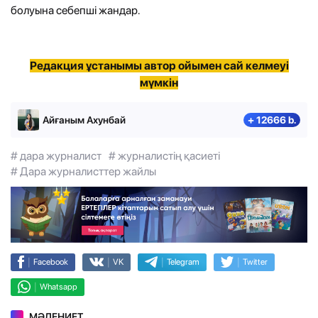
болуына себепші жандар.
Редакция ұстанымы автор ойымен сай келмеуі
мүмкін
Айғаным Ахунбай
+ 12666 b.
# дара журналист
# журналистің қасиеті
# Дара журналисттер жайлы
|
|
|
|
Facebook
VK
Telegram
Twitter
|
Whatsapp
МӘДЕНИЕТ