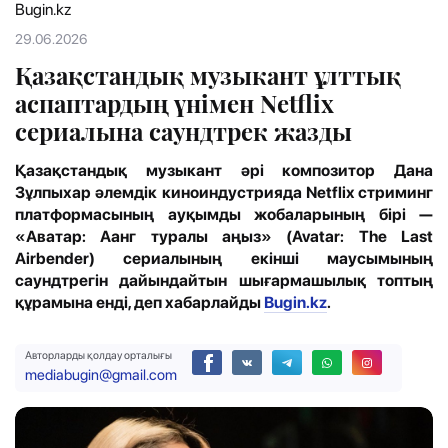
Bugin.kz
29.06.2026
Қазақстандық музыкант ұлттық
аспаптардың үнімен Netflix
сериалына саундтрек жазды
Қазақстандық музыкант әрі композитор Дана
Зұлпыхар әлемдік киноиндустрияда Netflix стриминг
платформасының ауқымды жобаларының бірі —
«Аватар: Аанг туралы аңыз» (Avatar: The Last
Airbender) сериалының екінші маусымының
саундтрегін дайындайтын шығармашылық топтың
құрамына енді
,
деп хабарлайды
Bugin.kz
.
Авторларды қолдау орталығы
mediabugin@gmail.com