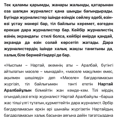
Тек қаламы қарымды, жанары жалынды, қатарынан
оза шапқан журналист қана шыңды бағындырады.
Бүгінде журналистер ішінде өзіндік сөйлеу әдебі, өзін-
өзі ұстау мәнері бар, тіл байлығы керемет, өзгеден
ерекше дара журналистер бар. Кейбір журналистің
өзінің экрандағы стилі болса, кейбірі өмірде қандай,
экранда да өзін солай көрсетіп жатады. Дара
журналистердің ішінде халық жақсы танитыны да,
халық біле бермейтіндері де бар.
«Ныспым – Нартай, әкемнің аты – Аралбай, бүгінгі
айтылатын мәселе – мынадай», «мәселе мақұлмен емес,
ақылмен шешіледі» деп «Мәселе» бағдарламасын
жүргізіп, тіл байлығымен тәнті ететін
Нартай
Аралбайұлын
білмейтін жан кемде-кем. Тілі мірдің
оғындай,сөзі өткір журналист Нартай Аралбайұлы –барша
жас тілші үлгі тұтатын, құрметтейтін дара журналист. Әрбір
бағдарламасын еркін әрі шынайы жүргізетін Нартайдың
бағдарламасын халық басынан аяғына дейін тағатсыздана