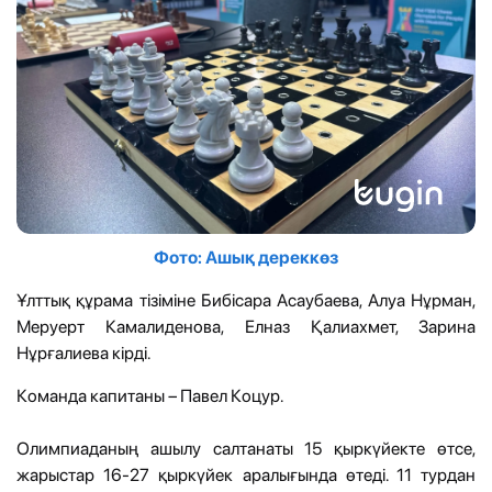
Фото: Ашық дереккөз
Ұлттық құрама тізіміне Бибісара Асаубаева, Алуа Нұрман,
Меруерт Камалиденова, Елназ Қалиахмет, Зарина
Нұрғалиева кірді.
Команда капитаны – Павел Коцур.
Олимпиаданың ашылу салтанаты 15 қыркүйекте өтсе,
жарыстар 16-27 қыркүйек аралығында өтеді. 11 турдан