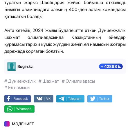
тұратын жарыс Швейцария жүйесі бойынша өткізіледі.
Биылғы олимпиадаға әлемнің 400-ден астам командасы
қатысатын болады.
Айта кетейік, 2024 жылы Будапештте өткен Дүниежүзілік
шахмат олимпиадасында Қазақстанның әйелдер
құрамасы тарихи күміс жүлдені жеңіп, ел намысын жоғары
дәрежеде қорғаған болатын.
Bugin.kz
+ 42868 b.
# Дүниежүзілік
# Шахмат
# Олимпиадасы
# Ел намысы
|
|
|
|
Facebook
VK
Telegram
Twitter
|
Whatsapp
МӘДЕНИЕТ