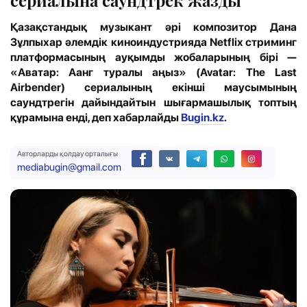
Қазақстандық музыкант әрі композитор Дана
Зұлпыхар әлемдік киноиндустрияда Netflix стриминг
платформасының ауқымды жобаларының бірі —
«Аватар: Аанг туралы аңыз» (Avatar: The Last
Airbender) сериалының екінші маусымының
саундтрегін дайындайтын шығармашылық топтың
құрамына енді
,
деп хабарлайды
Bugin.kz
.
Авторларды қолдау орталығы
mediabugin@gmail.com