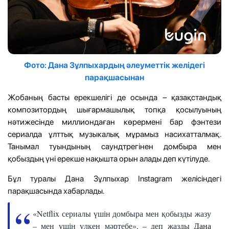
Фото: Дана Зұлпыхардың әлеуметтік желідегі
парақшасынан
Жобаның басты ерекшелігі де осында – қазақстандық
композитордың шығармашылық топқа қосылуының
нәтижесінде миллиондаған көрермені бар фэнтези
сериалда ұлттық музыкалық мұрамыз насихатталмақ.
Танымал туындының саундтрегінен домбыра мен
қобыздың үні ерекше нақышта орын алады деп күтілуде.
Бұл туралы Дана Зұлпыхар Instagram желісіндегі
парақшасында хабарлады.
«Netflix сериалы үшін домбыра мен қобызды жазу
– мен үшін үлкен мәртебе», – деп жазды
Дана