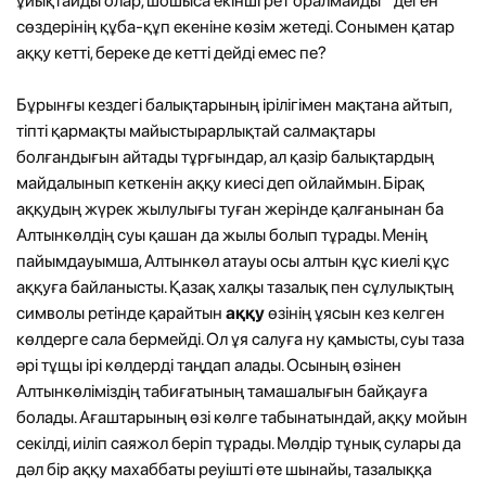
ұйықтайды олар, шошыса екінші рет оралмайды " деген
сөздерінің құба-құп екеніне көзім жетеді. Сонымен қатар
аққу кетті, береке де кетті дейді емес пе?
Бұрынғы кездегі балықтарының ірілігімен мақтана айтып,
тіпті қармақты майыстырарлықтай салмақтары
болғандығын айтады тұрғындар, ал қазір балықтардың
майдалынып кеткенін аққу киесі деп ойлаймын. Бірақ
аққудың жүрек жылулығы туған жерінде қалғанынан ба
Алтынкөлдің суы қашан да жылы болып тұрады. Менің
пайымдауымша, Алтынкөл атауы осы алтын құс киелі құс
аққуға байланысты. Қазақ халқы тазалық пен сұлулықтың
символы ретінде қарайтын
аққу
өзінің ұясын кез келген
көлдерге сала бермейді. Ол ұя салуға ну қамысты, суы таза
әрі тұщы ірі көлдерді таңдап алады. Осының өзінен
Алтынкөліміздің табиғатының тамашалығын байқауға
болады. Ағаштарының өзі көлге табынатындай, аққу мойын
секілді, иіліп саяжол беріп тұрады. Мөлдір тұнық сулары да
дәл бір аққу махаббаты реуішті өте шынайы, тазалыққа