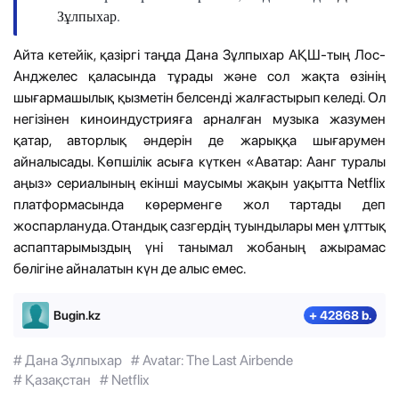
Зұлпыхар
.
Айта кетейік, қазіргі таңда Дана Зұлпыхар АҚШ-тың Лос-
Анджелес қаласында тұрады және сол жақта өзінің
шығармашылық қызметін белсенді жалғастырып келеді. Ол
негізінен киноиндустрияға арналған музыка жазумен
қатар, авторлық әндерін де жарыққа шығарумен
айналысады. Көпшілік асыға күткен «Аватар: Аанг туралы
аңыз» сериалының екінші маусымы жақын уақытта Netflix
платформасында көрерменге жол тартады деп
жоспарлануда. Отандық сазгердің туындылары мен ұлттық
аспаптарымыздың үні танымал жобаның ажырамас
бөлігіне айналатын күн де алыс емес.
Bugin.kz
+ 42868 b.
# Дана Зұлпыхар
# Avatar: The Last Airbende
# Қазақстан
# Netflix