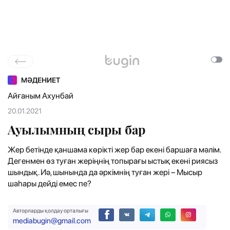
МӘДЕНИЕТ
Айғаным Ахунбай
20.01.2021
Ауылымның сыры бар
Жер бетінде қаншама көрікті жер бар екені баршаға мәлім.
Дегенмен өз туған жеріңнің топырағы ыстық екені риясыз
шындық. Иә, шынында да әркімнің туған жері – Мысыр
шаһары дейді емес пе?
Авторларды қолдау орталығы
mediabugin@gmail.com