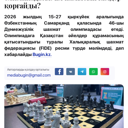
қорғайды?
2026 жылдың 15-27 қыркүйек аралығында
Өзбекстанның Самарқанд қаласында 46-шы
Дүниежүзілік шахмат олимпиадасы өтеді.
Олимпиадаға Қазақстан әйелдер құрамасының
қатысатындығы туралы Халықаралық шахмат
федерациясы (FIDE) ресми түрде мәлімдеді, деп
хабарлайды
Bugin.kz.
Авторларды қолдау орталығы
mediabugin@gmail.com