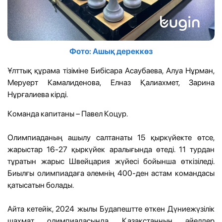
Фото: Ашық дереккөз
Ұлттық құрама тізіміне Бибісара Асаубаева, Алуа Нұрман,
Меруерт Камалиденова, Елназ Қалиахмет, Зарина
Нұрғалиева кірді.
Команда капитаны – Павел Коцур.
Олимпиаданың ашылу салтанаты 15 қыркүйекте өтсе,
жарыстар 16-27 қыркүйек аралығында өтеді. 11 турдан
тұратын жарыс Швейцария жүйесі бойынша өткізіледі.
Биылғы олимпиадаға әлемнің 400-ден астам командасы
қатысатын болады.
Айта кетейік, 2024 жылы Будапештте өткен Дүниежүзілік
шахмат олимпиадасында Қазақстанның әйелдер