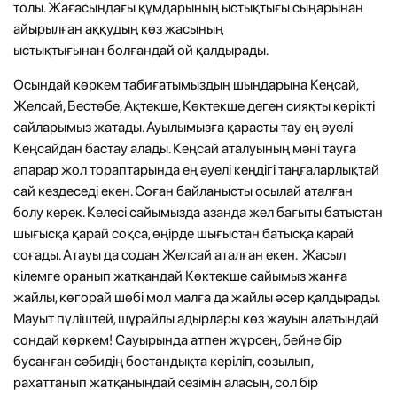
толы. Жағасындағы құмдарының ыстықтығы сыңарынан
айырылған аққудың көз жасының
ыстықтығынан болғандай ой қалдырады.
Осындай көркем табиғатымыздың шыңдарына Кеңсай,
Желсай, Бестөбе, Ақтекше, Көктекше деген сияқты көрікті
сайларымыз жатады. Ауылымызға қарасты тау ең әуелі
Кеңсайдан бастау алады. Кеңсай аталуының мәні тауға
апарар жол тораптарында ең әуелі кеңдігі таңғаларлықтай
сай кездеседі екен. Соған байланысты осылай аталған
болу керек. Келесі сайымызда азанда жел бағыты батыстан
шығысқа қарай соқса, өңірде шығыстан батысқа қарай
соғады. Атауы да содан Желсай аталған екен. Жасыл
кілемге оранып жатқандай Көктекше сайымыз жанға
жайлы, көгорай шөбі мол малға да жайлы әсер қалдырады.
Мауыт пүліштей, шұрайлы адырлары көз жауын алатындай
сондай көркем! Сауырында атпен жүрсең, бейне бір
бусанған сәбидің бостандықта керіліп, созылып,
рахаттанып жатқанындай сезімін аласың, сол бір