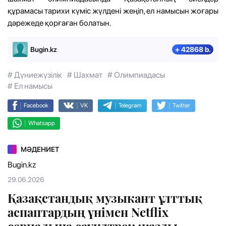
құрамасы тарихи күміс жүлдені жеңіп, ел намысын жоғары
дәрежеде қорғаған болатын.
Bugin.kz
+ 42868 b.
# Дүниежүзілік
# Шахмат
# Олимпиадасы
# Ел намысы
|
|
|
|
Facebook
VK
Telegram
Twitter
|
Whatsapp
МӘДЕНИЕТ
Bugin.kz
29.06.2026
Қазақстандық музыкант ұлттық
аспаптардың үнімен Netflix
сериалына саундтрек жазды