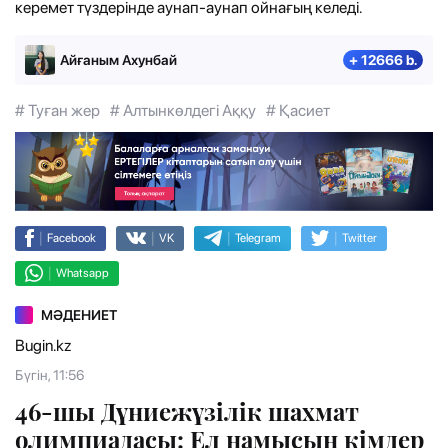
керемет түздерінде аунап-аунап ойнағың келеді.
Айғаным Ахунбай
+ 12666 b.
# Туған жер
# Алтынкөлдегі Аққу
# Қасиет
|
|
|
|
Facebook
VK
Telegram
Twitter
|
Whatsapp
МӘДЕНИЕТ
Bugin.kz
Бүгін, 11:56
46-шы Дүниежүзілік шахмат
олимпиадасы: Ел намысын кімдер