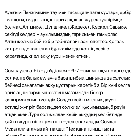
Ауылым Пенжімімнің тау мен тасы, қияндағы құстары, әрбір
гүл шоғы, түздегі алқаптары әрқашан жүрек түкпірімде
болмақ. Алтынкөл, Дүпшінкөл, Жидекөл, Құркөл, Сарыкөл
секілді көлдері – ауылымыздың тарихымен тамырлас.
Алтынкөліміз бейне бір табиғат айнасы іспеттес. Қоғалы
көл ретінде танылған бұл көлімізде, көптің сөзіне
қарағанда, киелі аққу құсы мекен еткен.
Осы сауалда: Біз – дейді әкем – 6-7 – сынып оқып жүргенде
сол көлге балық аулауға баратынбыз, шынында да сұлулық
бейнесі саналатын аққу құстарын көретінбіз. Бір күні көлге
орыс аңшыларының келгені мазамызды бекер
қашырмағанын түсіндік. Сәлден кейін мылтық даусы
естілді, жүгіріп барсақ, дәл сол киелі құсымыздың біреуін
атқан екен. Тура сол жылдан кейін аққудың көл бетінде
қайтіп жүргенін көрмеппін – деп еске алады. Осыдан
Мұқағали атамыз айтпақшы: "Тек қана тыныштықта