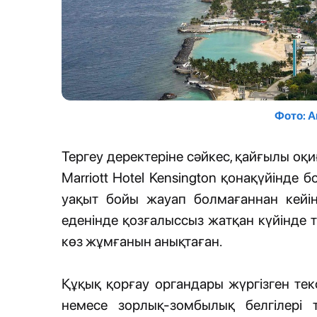
Фото: 
Тергеу деректеріне сәйкес, қайғылы о
Marriott Hotel Kensington қонақүйінде
уақыт бойы жауап болмағаннан кейін
еденінде қозғалыссыз жатқан күйінде 
көз жұмғанын анықтаған.
Құқық қорғау органдары жүргізген те
немесе зорлық-зомбылық белгілері 