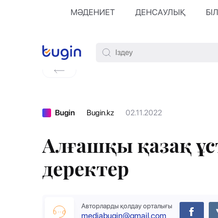
МӘДЕНИЕТ
ДЕНСАУЛЫҚ
БІ
Bugin
Bugin.kz
02.11.2022
Алғашқы қазақ ұ
деректер
Авторларды қолдау орталығы
mediabugin@gmail.com