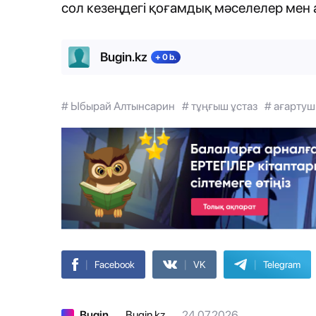
сол кезеңдегі қоғамдық мәселелер мен 
Bugin.kz
+ 0 b.
# Ыбырай Алтынсарин
# тұңғыш ұстаз
# ағарту
|
|
|
Facebook
VK
Telegram
Bugin
Bugin.kz
24.07.2026