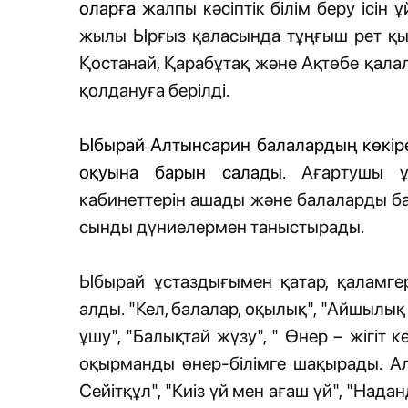
оларға
жалпы кәсіптік білім беру ісін
жылы Ырғыз қаласында
т
ұңғыш рет қы
Қостанай, Қарабұтақ және Ақтөбе қала
қолдануға берілді.
Ыбырай Алтынсарин балалардың көкіре
оқуына барын салады.
Ағартушы ұ
кабинеттерін ашады және балаларды ба
сынды дүниелермен таныстырады.
Ыбырай ұстаздығымен қатар, қаламгер
алды. "Кел, балалар, оқылық", "Айшылық
ұшу", "Балықтай жүзу", " Өнер – жігіт к
оқырманды өнер-білімге шақырады. А
Сейітқұл", "Киіз үй мен ағаш үй", "На