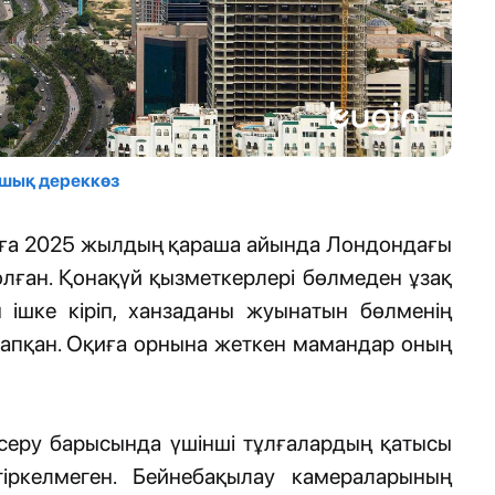
Ашық дереккөз
қиға 2025 жылдың қараша айында Лондондағы
 болған. Қонақүй қызметкерлері бөлмеден ұзақ
 ішке кіріп, ханзаданы жуынатын бөлменің
тапқан. Оқиға орнына жеткен мамандар оның
ксеру барысында үшінші тұлғалардың қатысы
тіркелмеген. Бейнебақылау камераларының