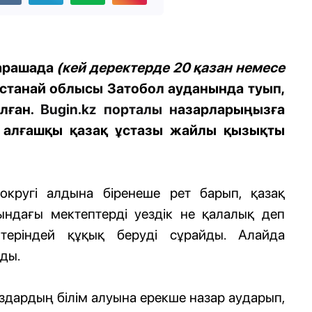
арашада
(кей деректерде
20 қазан немесе
Қостанай облысы Затобол ауданында туып,
лған.
Bugin.kz
порталы
н
азарларыңызға
н алғашқы қазақ ұстазы жайлы қызықты
кругі алдына біренеше рет барып, қазақ
ндағы мектептерді уездік не қалалық деп
теріндей құқық беруді сұрайды. Алайда
ды.
дардың білім алуына ерекше назар аударып,