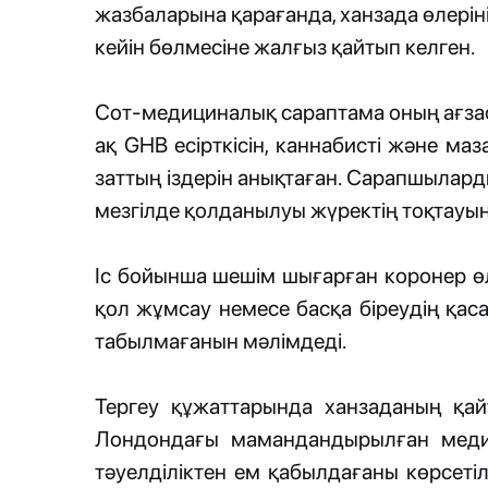
жазбаларына қарағанда, ханзада өлерін
кейін бөлмесіне жалғыз қайтып келген.
Сот-медициналық сараптама оның ағзас
ақ GHB есірткісін, каннабисті және ма
заттың іздерін анықтаған. Сарапшылар
мезгілде қолданылуы жүректің тоқтауын
Іс бойынша шешім шығарған коронер өлі
қол жұмсау немесе басқа біреудің қаса
табылмағанын мәлімдеді.
Тергеу құжаттарында ханзаданың қа
Лондондағы мамандандырылған медиц
тәуелділіктен ем қабылдағаны көрсетіл