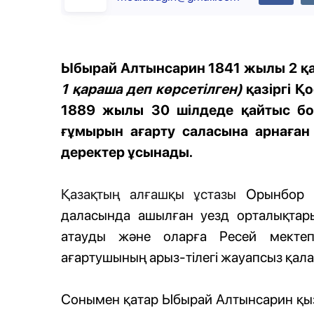
Ыбырай
Алтынсарин
1841 жылы
2 қ
1 қараша
деп көрсетілген)
қазіргі 
1889 жылы 30 шілдеде қайтыс бо
ғ
ұмырын
ағарту саласына арнаға
деректер ұсынады.
Қазақтың алғашқы ұстазы
Орынбор о
даласында ашылған уезд орталықтары
атауды және оларға Ресей мектеп
ағартушының арыз-тілегі жауапсыз қала
Сонымен қатар Ыбырай Алтынсарин қыз