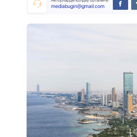
Авторларды қолдау орталығы
mediabugin@gmail.com