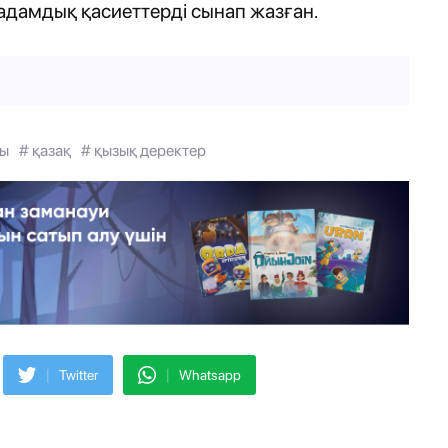
адамдық қасиеттерді сынап жазған.
шы
# қазақ
# қызық деректер
|
|
Twitter
Whatsapp