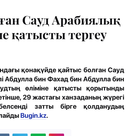
ған Сауд Арабиялық
не қатысты тергеу
ндағы қонақүйде қайтыс болған Сауд
ілі Абдулла бин Фахад бин Абдулла бин
удтың өліміне қатысты қорытынды
інше, 29 жастағы ханзаданың жүрегі
белсенді затты бірге қолданудың
рлайды
Bugin.kz
.