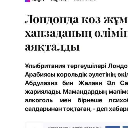
Лондонда көз жұм
ханзаданың өлімі
аяқталды
Ұлыбритания тергеушілері Лондо
Арабиясы корольдік әулетінің өк
Абдулазиз бин Жалави Әл Са
жариялады. Мамандардың мәлімет
алкоголь мен бірнеше психо
салдарынан тоқтаған, - деп хаба