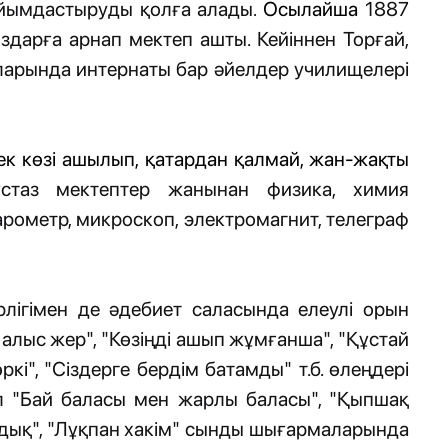
 ұйымдастыруды қолға алады.
Осылайша
1887
здарға арнап мектеп ашты. Кейіннен Торғай,
ларында интернаты бар әйелдер училищелері
к көзі ашылып, қатардан қалмай, жан-жақты
стаз мектептер жанынан физика, химия
рометр, микроскоп, электромагнит, телеграф
лігімен де әдебиет саласында елеулі орын
 алыс жер", "Көзіңді ашып жұмғанша", "Құстай
өркі", "Сіздерге бердім батамды" т.б. өлеңдері
л "Бай баласы мен жарлы баласы", "Қыпшақ
дандық", "Лұқпан хакім" сынды шығармаларында