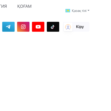
ГИЯ
ҚОҒАМ
Қазақ тілі
Кіру