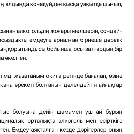
ің алдында қонақүйден қысқа уақытқа шығып,
ынан алкогольдің жоғары мөлшерін, сондай-
засыздықты емдеуге арналған бірнеше дәрілік
дың қорытындысы бойынша, осы заттардың бір
а әкелген.
мді жазатайым оқиға ретінде бағалап, өзіне
қана әрекеті болғанын дәлелдейтін айғақтар
йтыс болуына дейін шамамен үш ай бұрын
иналық орталықта алкоголь мен есірткіге
ген. Емдеу аяқталған кезде дәрігерлер оның