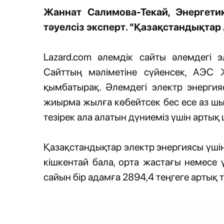
Жаннат Салимова-Текай, Энергет
тәуелсіз эксперт. “Қазақстандықтар
Lazard.com әлемдік сайты әлемдегі 
Сайттың мәліметіне сүйенсек, AЭС 
қымбатырақ. Әлемдегі электр энергия
жиырма жылға көбейтсек бес есе аз шығ
тезірек ала алатын дүниеміз үшін арты
Қазақстандықтар электр энергиясы үшін
кішкентай бала, орта жастағы немесе ү
сайын бір адамға 2894,4 теңгеге артық 