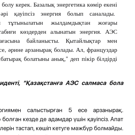
 болу керек. Базалық энергетика көмір екені
 әрі қауіпсіз энергия болып саналады.
л тұтынылатын жылдамдықтан жоғары
абиғи көздерден алынатын энергия. АЭС
ағасына байланысты. Қытайлықтар мен
ссе, әрине арзанырақ болады. Ал, француздар
мбатырақ болатыны анық," деп пікір білдірді
иденті, “Қазақстанға АЭС салмаса бола
ргиямен салыстырған 5 есе арзанырақ.
олған кезде де адамдар үшін қауіпсіз. Апат
йлерін тастап, көшіп кетуге мәжбүр болмайды.