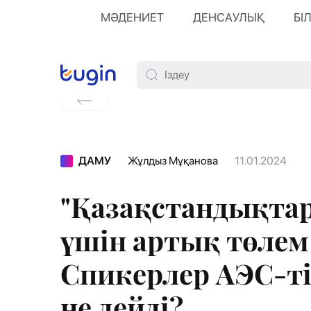
МӘДЕНИЕТ
ДЕНСАУЛЫҚ
БІ
ДАМУ
Жұлдыз Мұқанова
11.01.2024
"Қазақстандықтар
үшін артық төлем
Спикерлер АЭС-т
не дейді?