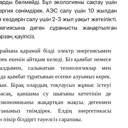
рды бөлмейді. Бұл экологияны сақтау үшін
ргия сенімдірек. АЭС салу үшін 10 жылдан
 көздерін салу үшін 2-3 жыл уақыт жеткілікті.
негиясына деген сұранысты жаңартылған
зан, қауіпсіз.
райына қарамай бізді электр энергиясымен
рек екенін айтқым келеді. Біз қымбат немесе
дымен, салынатын технологиялар мен
да қымбат тұратынын есепке алуымыз керек.
н. Бірақ олардың тоқтаусыз жұмыс істеуі
расақ, қаншама су шығыны кететінін де
экономиканы жақартқан жақсы, дегенмен
ғанымыз тиімдірек. Елдің энергетикасы
н пікір білдіргі тәуелсіз сарапшы.