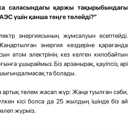
ика саласындағы қаржы тақырыбындағы
 АЭС үшін қанша теңге төлейді?”
электр энергиясының жұмсалуын есептейді.
Жаңартылған энергия көздеріне қарағанда
сын атом электрінің кез келген килобайтын
ынға ұшыраймыз. Біз арзанырақ, қауіпсіз, әрі
қ шығындалмасақ та болады.
 артық төлем жасап жүр: Жаңа туылған сәби,
лкен кісі болса да 25 жылдың ішінде біз ай
төлеп жүрміз.