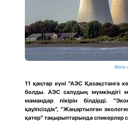
Фото: 
11 қаңтар күні “АЭС Қазақстанға к
болды. АЭС салудың мүмкіндігі м
мамандар пікірін білдірді. “Эк
қауіпсіздік”, “Жаңартылған экологи
қатер” тақырыптарында спикерлер с