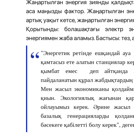
Жаңартылған энергия зиянды қалдықта
аса маңызды фактор. Жаңартылған эне
артық уақыт кетсе, жаңартылған энергия
Қорытынды: болашақтағы электр э
энергиямен жаба аламыз. Бастысы: тез, ар
"Энергетик ретінде ешқандай ауа 
қамтасыз ете алатын станциялар ке
қымбат емес деп айтқанда ал
пайдаланатын құрал жабдықтардың 
Мен жасыл экономиканы қолдаймы
қиын. Экологиялық жағынан қа
ойлауымыз керек. Әрине жасыл 
базалық генерацияларды қолдан
бәсекеге қабілетті болу керек", деге