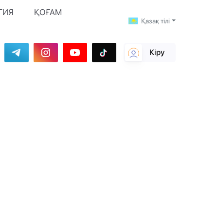
ГИЯ
ҚОҒАМ
Қазақ тілі
Кіру