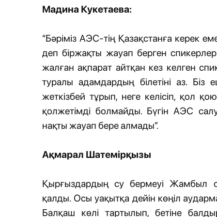
Мадина Кукетаева:
“Бәріміз АЭС-тің Қазақстанға керек еме
деп біржақты жауап берген спикерлер
жалған ақпарат айтқан кез келген спи
туралы адамдардың білетіні аз. Біз 
жеткізбей тұрып, неге келісіп, қол қ
қолжетімді болмайды. Бүгін АЭС сал
нақты жауап бере алмады”.
Ақмарал Шатемірқызы
Қырғыздардың су бермеуі Жамбыл об
қалды. Осы уақытқа дейін көңіл аудар
Балқаш көлі тартылып, бетіне балд