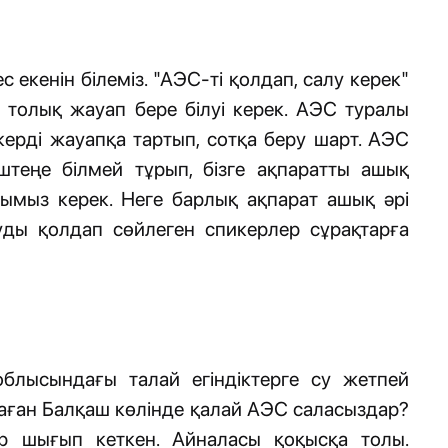
с екенін білеміз. "АЭС-ті қолдап, салу керек"
 толық жауап бере білуі керек. АЭС туралы
керді жауапқа тартып, сотқа беру шарт. АЭС
ештеңе білмей тұрып, бізге ақпаратты ашық
оюымыз керек. Неге барлық ақпарат ашық әрі
уды қолдап сөйлеген спикерлер сұрақтарға
лысындағы талай егіндіктерге су жетпей
маған Балқаш көлінде қалай АЭС саласыздар?
ыр шығып кеткен. Айналасы қоқысқа толы.