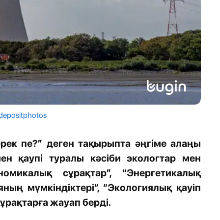
depositphotos
ерек пе?” деген тақырыпта әңгіме алаңы
ен қаупі туралы кәсіби экологтар мен
ономикалық сұрақтар”, “Энергетикалық
яның мүмкіндіктері”, “Экологиялық қауіп
ұрақтарға жауап берді.