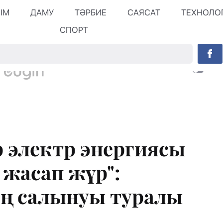
ЛІМ
ДАМУ
ТӘРБИЕ
САЯСАТ
ТЕХНОЛО
СПОРТ
 электр энергиясы
 жасап жүр":
ің салынуы туралы