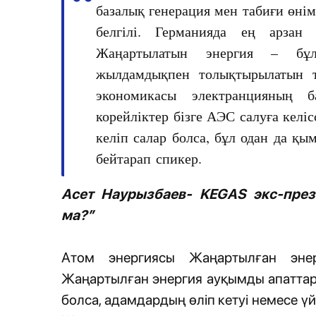
базалық генерация мен табиғи өнім
белгілі. Германияда ең арзан
Жаңартылатын энергия – бұ
жылдамдықпен толықтырылатын т
экономикасы электранцияның б
корейліктер бізге АЭС салуға келі
келіп салар болса, бұл одан да қы
бейтарап спикер.
Асет Наурызбаев- KEGAS экс-през
ма?”
Атом энергиясы Жаңартылған эне
Жаңартылған энергия ауқымды апаттар б
болса, адамдардың өліп кетуі немесе ү