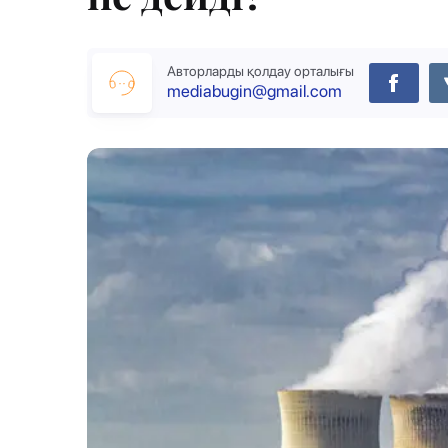
Авторларды қолдау орталығы
mediabugin@gmail.com