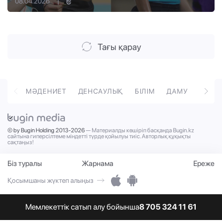
08.04.2026
|
Тағы қарау
ОРТ
МӘДЕНИЕТ
ДЕНСАУЛЫҚ
БІЛІМ
ДАМУ
ТӘРБ
© by Bugin Holding 2013-2026
— Материалды көшіріп басқанда Bugin.kz
сайтына гиперсілтеме міндетті түрде қойылуы тиіс. Авторлық құқықты
сақтаңыз!
Біз туралы
Жарнама
Ереже
Қосымшаны жүктеп алыңыз
Мемлекеттік сатып алу бойынша
8 705 324 11 61