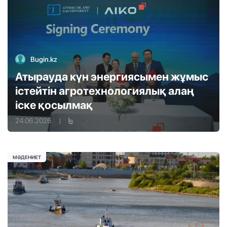
Bugin.kz
Атырауда күн энергиясымен жұмыс
істейтін агротехнологиялық алаң
іске қосылмақ
24.06.2026
|
МӘДЕНИЕТ