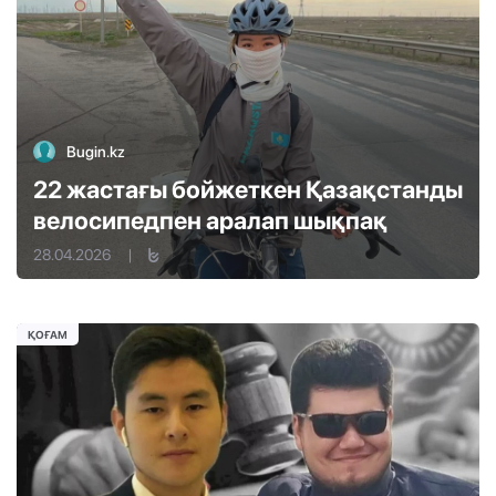
Bugin.kz
22 жастағы бойжеткен Қазақстанды
велосипедпен аралап шықпақ
28.04.2026
|
ҚОҒАМ