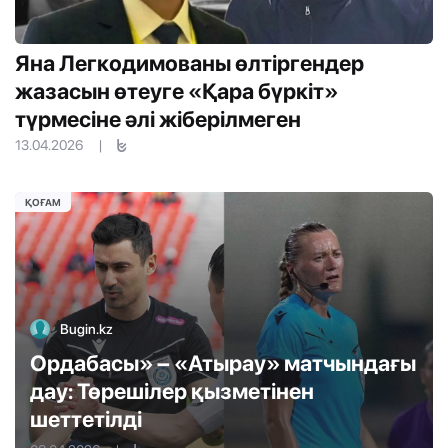
Яна Легкодимованы өлтіргендер
жазасын өтеуге «Қара бүркіт»
түрмесіне әлі жіберілмеген
13.04.2026
|
ҚОҒАМ
Bugin.kz
Ордабасы» – «Атырау» матчындағы
дау: Төрешілер қызметінен
шеттетілді