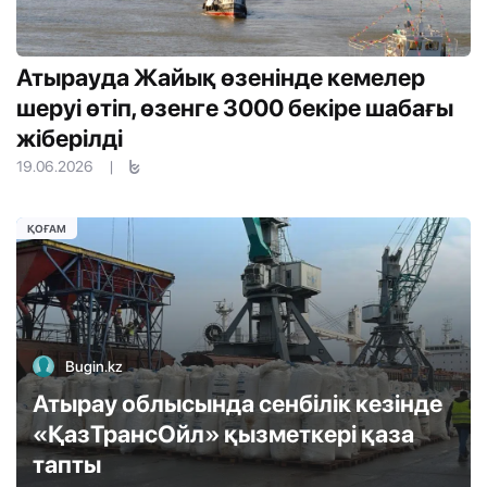
Атырауда Жайық өзенінде кемелер
шеруі өтіп, өзенге 3000 бекіре шабағы
жіберілді
19.06.2026
|
ҚОҒАМ
Bugin.kz
Атырау облысында сенбілік кезінде
«ҚазТрансОйл» қызметкері қаза
тапты