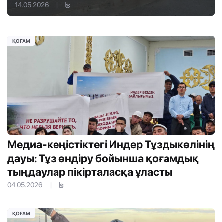
14.05.2026
|
ҚОҒАМ
Медиа-кеңістіктегі Индер Тұздыкөлінің
дауы: Тұз өндіру бойынша қоғамдық
тыңдаулар пікірталасқа ұласты
04.05.2026
|
ҚОҒАМ