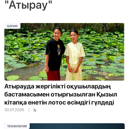
"Атырау"
ҚОҒАМ
Атырауда жергілікті оқушылардың
бастамасымен отырғызылған Қызыл
кітапқа енетін лотос өсімдігі гүлдеді
30.07.2026
|
ТЕХНОЛОГИЯ