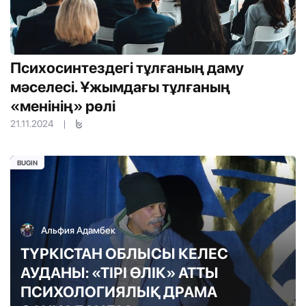
Психосинтездегі тұлғаның даму
мәселесі. Ұжымдағы тұлғаның
«менінің» рөлі
21.11.2024
|
BUGIN
Альфия Адамбек
ТҮРКІСТАН ОБЛЫСЫ КЕЛЕС
АУДАНЫ: «ТІРІ ӨЛІК» АТТЫ
ПСИХОЛОГИЯЛЫҚ ДРАМА