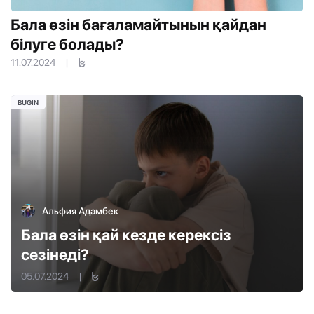
Бала өзін бағаламайтынын қайдан
білуге болады?
11.07.2024
|
BUGIN
Альфия Адамбек
Бала өзін қай кезде керексіз
сезінеді?
05.07.2024
|