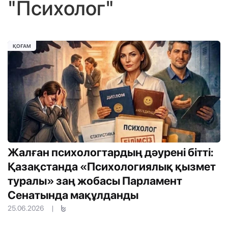
"Психолог"
ҚОҒАМ
Жалған психологтардың дәурені бітті:
Қазақстанда «Психологиялық қызмет
туралы» заң жобасы Парламент
Сенатында мақұлданды
25.06.2026
|