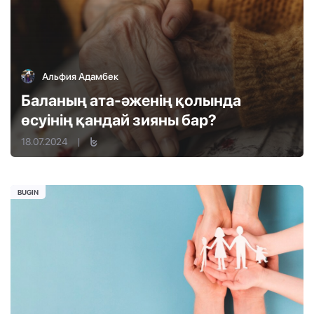
Альфия Адамбек
Баланың ата-әженің қолында
өсуінің қандай зияны бар?
18.07.2024
|
BUGIN