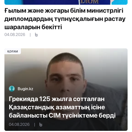
Ғылым және жоғары білім министрлігі
дипломдардың түпнұсқалығын растау
шараларын бекітті
04.08.2026
|
ҚОҒАМ
Bugin.kz
Грекияда 125 жылға сотталған
Қазақстандық азаматтың ісіне
байланысты СІМ түсініктеме берді
04.08.2026
|