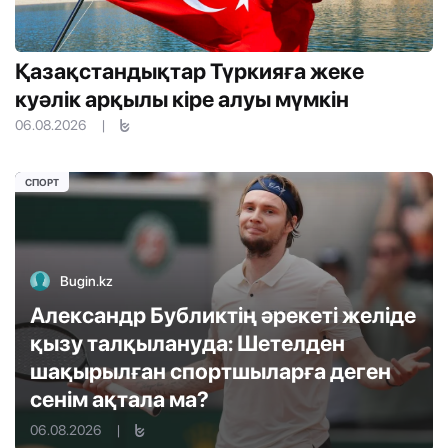
Қазақстандықтар Түркияға жеке
куәлік арқылы кіре алуы мүмкін
06.08.2026
|
СПОРТ
Bugin.kz
Александр Бубликтің әрекеті желіде
қызу талқылануда: Шетелден
шақырылған спортшыларға деген
сенім ақтала ма?
06.08.2026
|