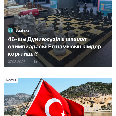
Bugin.kz
46-шы Дүниежүзілік шахмат
олимпиадасы: Ел намысын кімдер
қорғайды?
07.08.2026
|
ҚОҒАМ