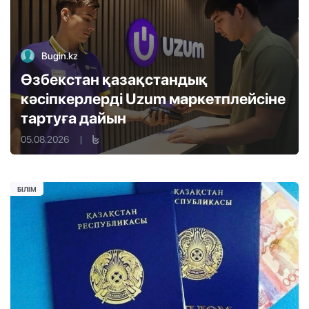
Bugin.kz
Өзбекстан қазақстандық
кәсіпкерлерді Uzum маркетплейсіне
тартуға дайын
05.08.2026
|
БІЛІМ